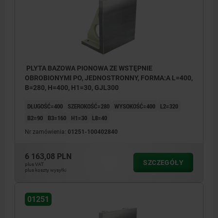
walcowym DIN 912
PLYTA BAZOWA PIONOWA ZE WSTĘPNIE
OBROBIONYMI PO, JEDNOSTRONNY, FORMA:A L=400,
B=280, H=400, H1=30, GJL300
DŁUGOŚĆ=400
SZEROKOŚĆ=280
WYSOKOŚĆ=400
L2=320
B2=90
B3=160
H1=30
L8=40
Nr zamówienia:
01251-100402840
6 163,08 PLN
SZCZEGÓŁY
plus VAT
plus koszty wysyłki
01251