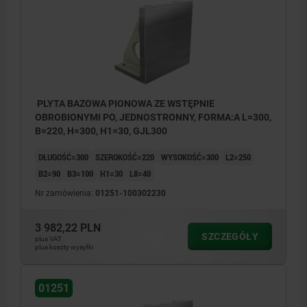
PLYTA BAZOWA PIONOWA ZE WSTĘPNIE
OBROBIONYMI PO, JEDNOSTRONNY, FORMA:A L=300,
B=220, H=300, H1=30, GJL300
DŁUGOŚĆ=300
SZEROKOŚĆ=220
WYSOKOŚĆ=300
L2=250
B2=90
B3=100
H1=30
L8=40
Nr zamówienia:
01251-100302230
3 982,22 PLN
SZCZEGÓŁY
plus VAT
plus koszty wysyłki
01251
1) Otwór przelotowy dla śruby z łbem