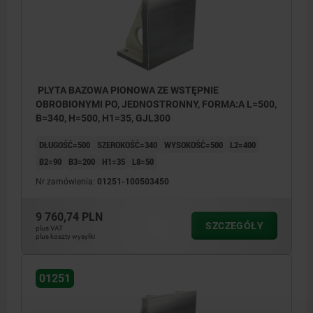
PLYTA BAZOWA PIONOWA ZE WSTĘPNIE
OBROBIONYMI PO, JEDNOSTRONNY, FORMA:A L=500,
B=340, H=500, H1=35, GJL300
DŁUGOŚĆ=500
SZEROKOŚĆ=340
WYSOKOŚĆ=500
L2=400
B2=90
B3=200
H1=35
L8=50
Nr zamówienia:
01251-100503450
9 760,74 PLN
SZCZEGÓŁY
plus VAT
plus koszty wysyłki
01251