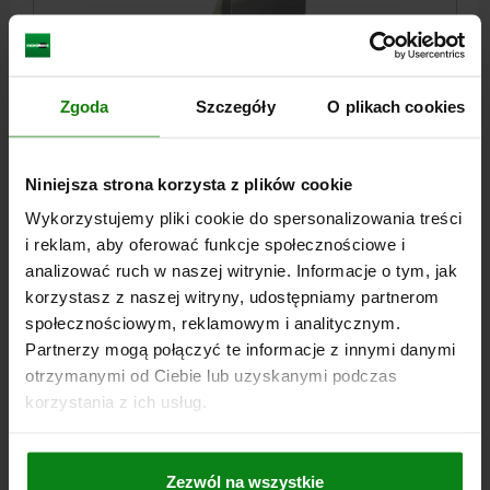
Zgoda
Szczegóły
O plikach cookies
PLYTA BAZOWA PIONOWA ZE WSTĘPNIE
OBROBIONYMI PO, JEDNOSTRONNY, FORMA:A L=630,
B=435, H=630, H1=40, GJL300
Niniejsza strona korzysta z plików cookie
DŁUGOŚĆ=630
SZEROKOŚĆ=435
WYSOKOŚĆ=630
L2=500
Wykorzystujemy pliki cookie do spersonalizowania treści
B2=100
B3=250
H1=40
L8=50
i reklam, aby oferować funkcje społecznościowe i
analizować ruch w naszej witrynie. Informacje o tym, jak
Nr zamówienia:
01251-100634363
korzystasz z naszej witryny, udostępniamy partnerom
społecznościowym, reklamowym i analitycznym.
14 259,08 PLN
SZCZEGÓŁY
plus VAT
Partnerzy mogą połączyć te informacje z innymi danymi
plus koszty wysyłki
otrzymanymi od Ciebie lub uzyskanymi podczas
korzystania z ich usług.
01251
Zezwól na wszystkie