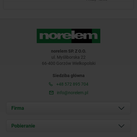
norelem SP. Z O.O.
ul. Myśliborska 22
66-400 Gorzów Wielkopolski
Siedziba główna
+48 572 895 704
info@norelem.pl
Firma
O nas
Pobieranie
Aktualności