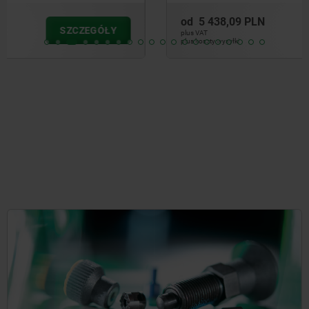
od
5 438,09 PLN
SZCZEGÓŁY
plus VAT
plus koszty wysyłki