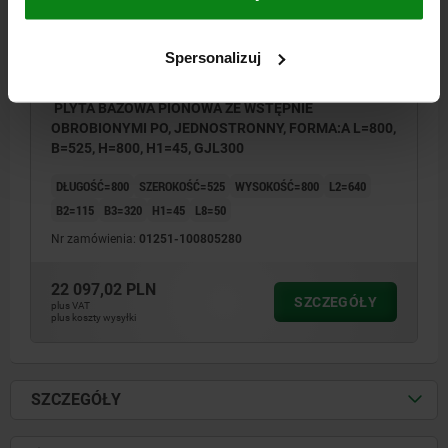
Spersonalizuj
PLYTA BAZOWA PIONOWA ZE WSTĘPNIE
OBROBIONYMI PO, JEDNOSTRONNY, FORMA:A L=800,
B=525, H=800, H1=45, GJL300
DŁUGOŚĆ=800
SZEROKOŚĆ=525
WYSOKOŚĆ=800
L2=640
B2=115
B3=320
H1=45
L8=50
Nr zamówienia:
01251-100805280
22 097,02 PLN
SZCZEGÓŁY
plus VAT
plus koszty wysyłki
SZCZEGÓŁY