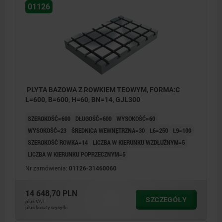
01126
PLYTA BAZOWA Z ROWKIEM TEOWYM, FORMA:C
L=600, B=600, H=60, BN=14, GJL300
SZEROKOŚĆ=600
DŁUGOŚĆ=600
WYSOKOŚĆ=60
WYSOKOŚĆ=23
ŚREDNICA WEWNĘTRZNA=30
L6=250
L9=100
SZEROKOŚĆ ROWKA=14
LICZBA W KIERUNKU WZDŁUŻNYM=5
LICZBA W KIERUNKU POPRZECZNYM=5
Nr zamówienia:
01126-31460060
14 648,70 PLN
SZCZEGÓŁY
plus VAT
plus koszty wysyłki