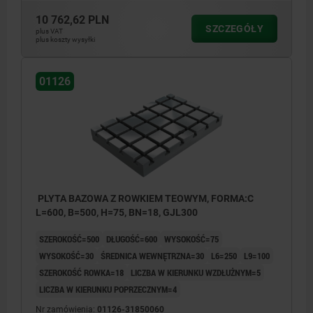
10 762,62 PLN
SZCZEGÓŁY
plus VAT
plus koszty wysyłki
01126
PLYTA BAZOWA Z ROWKIEM TEOWYM, FORMA:C
L=600, B=500, H=75, BN=18, GJL300
SZEROKOŚĆ=500
DŁUGOŚĆ=600
WYSOKOŚĆ=75
WYSOKOŚĆ=30
ŚREDNICA WEWNĘTRZNA=30
L6=250
L9=100
SZEROKOŚĆ ROWKA=18
LICZBA W KIERUNKU WZDŁUŻNYM=5
LICZBA W KIERUNKU POPRZECZNYM=4
Nr zamówienia:
01126-31850060