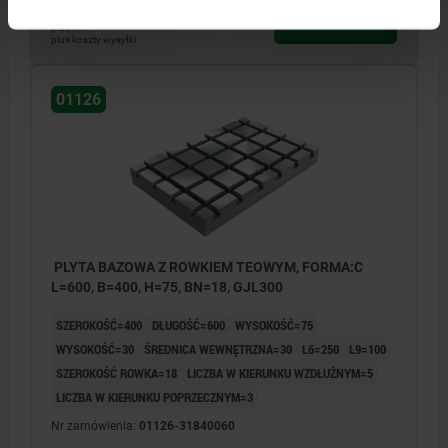
28 067,82 PLN
SZCZEGÓŁY
plus VAT
plus koszty wysyłki
01126
PLYTA BAZOWA Z ROWKIEM TEOWYM, FORMA:C
L=600, B=400, H=75, BN=18, GJL300
SZEROKOŚĆ=400
DŁUGOŚĆ=600
WYSOKOŚĆ=75
WYSOKOŚĆ=30
ŚREDNICA WEWNĘTRZNA=30
L6=250
L9=100
SZEROKOŚĆ ROWKA=18
LICZBA W KIERUNKU WZDŁUŻNYM=5
LICZBA W KIERUNKU POPRZECZNYM=3
Nr zamówienia:
01126-31840060