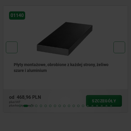
01148
Palety z żeliwa szarego, z siatką otworów
od
7 984,68 PLN
SZCZEGÓŁY
plus VAT
plus koszty wysyłki