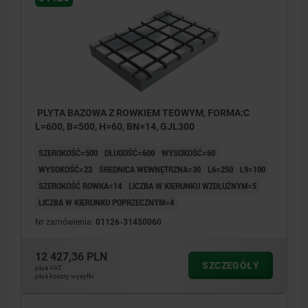
PLYTA BAZOWA Z ROWKIEM TEOWYM, FORMA:C
L=600, B=500, H=60, BN=14, GJL300
SZEROKOŚĆ=500
DŁUGOŚĆ=600
WYSOKOŚĆ=60
WYSOKOŚĆ=23
ŚREDNICA WEWNĘTRZNA=30
L6=250
L9=100
SZEROKOŚĆ ROWKA=14
LICZBA W KIERUNKU WZDŁUŻNYM=5
LICZBA W KIERUNKU POPRZECZNYM=4
Nr zamówienia:
01126-31450060
12 427,36 PLN
SZCZEGÓŁY
plus VAT
plus koszty wysyłki