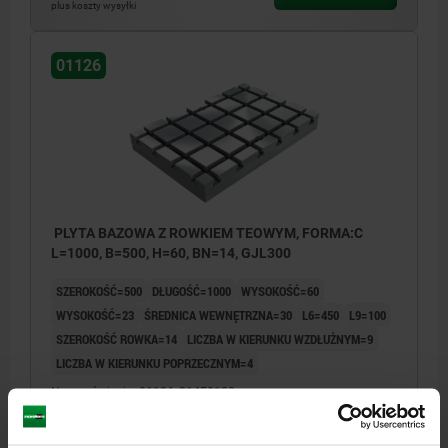
plus koszty wysyłki
01126
PLYTA BAZOWA Z ROWKIEM TEOWYM, FORMA:C
L=1000, B=500, H=60, BN=14, GJL300
SZEROKOŚĆ=500
DŁUGOŚĆ=1000
WYSOKOŚĆ=60
WYSOKOŚĆ=23
ŚREDNICA WEWNĘTRZNA=30
L6=450
L9=100
SZEROKOŚĆ ROWKA=14
LICZBA W KIERUNKU WZDŁUŻNYM=9
LICZBA W KIERUNKU POPRZECZNYM=4
Nr zamówienia:
01126-31450100
19 971,82 PLN