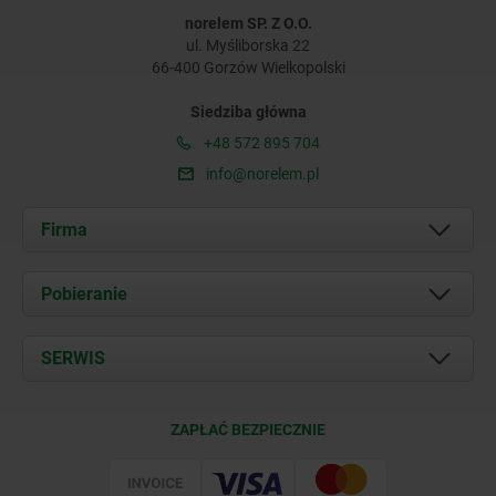
norelem SP. Z O.O.
ul. Myśliborska 22
66-400 Gorzów Wielkopolski
Siedziba główna
+48 572 895 704
info@norelem.pl
Firma
O nas
Pobieranie
Aktualności
Documents
SERWIS
Kontakt
Warunki dostawy
ZAPŁAĆ BEZPIECZNIE
Certyfikacja