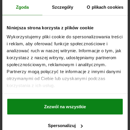
SZCZEGÓŁY
plus VAT
Zgoda
Szczegóły
O plikach cookies
plus koszty wysyłki
01126
Niniejsza strona korzysta z plików cookie
Wykorzystujemy pliki cookie do spersonalizowania treści
i reklam, aby oferować funkcje społecznościowe i
analizować ruch w naszej witrynie. Informacje o tym, jak
korzystasz z naszej witryny, udostępniamy partnerom
społecznościowym, reklamowym i analitycznym.
Partnerzy mogą połączyć te informacje z innymi danymi
PLYTA BAZOWA Z ROWKIEM TEOWYM, FORMA:C
otrzymanymi od Ciebie lub uzyskanymi podczas
L=1200, B=600, H=60, BN=14, GJL300
korzystania z ich usług.
SZEROKOŚĆ=600
DŁUGOŚĆ=1200
WYSOKOŚĆ=60
WYSOKOŚĆ=23
ŚREDNICA WEWNĘTRZNA=30
L6=550
L9=100
SZEROKOŚĆ ROWKA=14
LICZBA W KIERUNKU WZDŁUŻNYM=11
Zezwól na wszystkie
LICZBA W KIERUNKU POPRZECZNYM=5
Nr zamówienia:
01126-31460120
Spersonalizuj