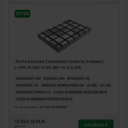
01126
PLYTA BAZOWA Z ROWKIEM TEOWYM, FORMA:C
L=900, B=450, H=60, BN=14, GJL300
SZEROKOŚĆ=450
DŁUGOŚĆ=900
WYSOKOŚĆ=60
WYSOKOŚĆ=23
ŚREDNICA WEWNĘTRZNA=30
L6=400
L9=100
SZEROKOŚĆ ROWKA=14
LICZBA W KIERUNKU WZDŁUŻNYM=8
LICZBA W KIERUNKU POPRZECZNYM=3
Nr zamówienia:
01126-31445090
15 863,10 PLN
SZCZEGÓŁY
plus VAT