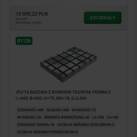
13 090,22 PLN
SZCZEGÓŁY
plus VAT
plus koszty wysyłki
01126
PLYTA BAZOWA Z ROWKIEM TEOWYM, FORMA:C
L=600, B=600, H=75, BN=18, GJL300
SZEROKOŚĆ=600
DŁUGOŚĆ=600
WYSOKOŚĆ=75
WYSOKOŚĆ=30
ŚREDNICA WEWNĘTRZNA=30
L6=250
L9=100
SZEROKOŚĆ ROWKA=18
LICZBA W KIERUNKU WZDŁUŻNYM=5
LICZBA W KIERUNKU POPRZECZNYM=5