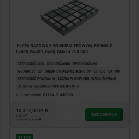
PLYTA BAZOWA Z ROWKIEM TEOWYM, FORMA:C
L=600, B=400, H=60, BN=14, GJL300
SZEROKOŚĆ=400
DŁUGOŚĆ=600
WYSOKOŚĆ=60
WYSOKOŚĆ=23
ŚREDNICA WEWNĘTRZNA=30
L6=250
L9=100
SZEROKOŚĆ ROWKA=14
LICZBA W KIERUNKU WZDŁUŻNYM=5
LICZBA W KIERUNKU POPRZECZNYM=3
Nr zamówienia:
01126-31440060
10 317,34 PLN
SZCZEGÓŁY
plus VAT
1) Pozycjonowanie otworu wierconego
plus koszty wysyłki
01126