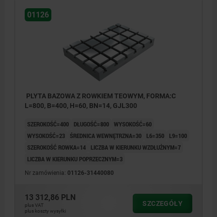
01126
PLYTA BAZOWA Z ROWKIEM TEOWYM, FORMA:C
L=800, B=400, H=60, BN=14, GJL300
SZEROKOŚĆ=400
DŁUGOŚĆ=800
WYSOKOŚĆ=60
WYSOKOŚĆ=23
ŚREDNICA WEWNĘTRZNA=30
L6=350
L9=100
SZEROKOŚĆ ROWKA=14
LICZBA W KIERUNKU WZDŁUŻNYM=7
LICZBA W KIERUNKU POPRZECZNYM=3
Nr zamówienia:
01126-31440080
13 312,86 PLN
SZCZEGÓŁY
plus VAT
plus koszty wysyłki