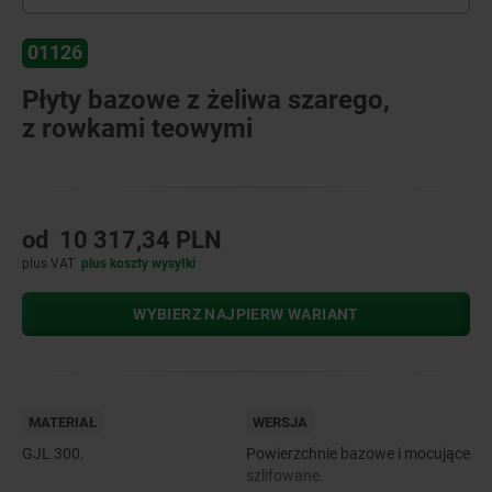
01126
Płyty bazowe z żeliwa szarego,
z rowkami teowymi
od
10 317,34 PLN
plus VAT
plus koszty wysyłki
WYBIERZ NAJPIERW WARIANT
MATERIAŁ
WERSJA
GJL 300.
Powierzchnie bazowe i mocujące
szlifowane.