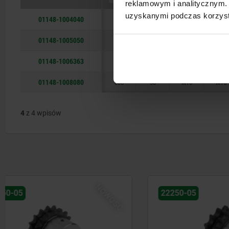
reklamowym i analitycznym. 
uzyskanymi podczas korzysta
01148-1004040
400
50
M16
M12
01148-1005050
500
50
M16
M12
01148-1006363
630
50
M16
M16
01148-1008080
800
50
M16
M16
4
z 4 wpisów
NOWOŚĆ
22250-05
22250-05