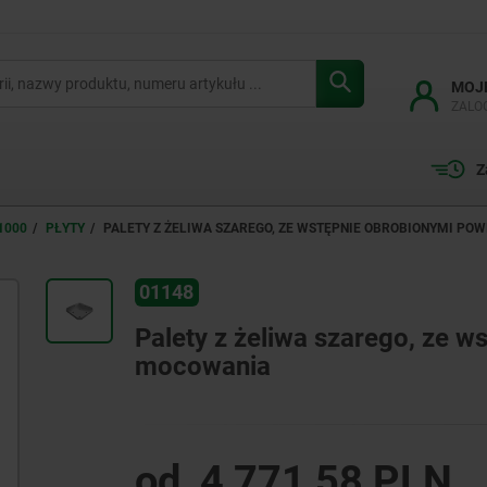
MOJ
ZALO
Z
1000
PŁYTY
PALETY Z ŻELIWA SZAREGO, ZE WSTĘPNIE OBROBIONYMI P
01148
Palety z żeliwa szarego, ze 
mocowania
od
4 771,58 PLN