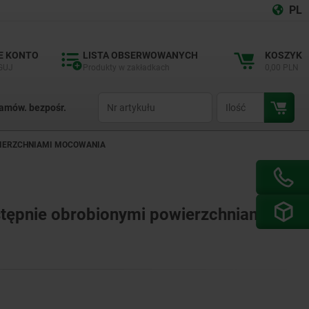
PL
E KONTO
LISTA OBSERWOWANYCH
KOSZYK
GUJ
Produkty w zakładkach
0,00 PLN
productCode
qty
amów. bezpośr.
OWIERZCHNIAMI MOCOWANIA
wstępnie obrobionymi powierzchniami