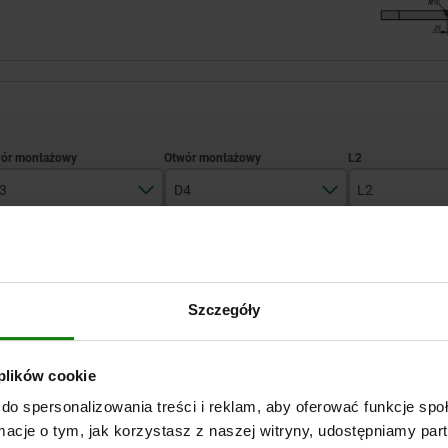
3
D4
L2
M16
M12
320
POWIĘKSZ TABELĘ
M16
400
Szczegóły
500
Wysyłka od ręki
razy dziennie w regularnych odstępach czasu.
Wysyłka w ciągu 1
640
 plików cookie
do spersonalizowania treści i reklam, aby oferować funkcje sp
L2
L3
L4
L5
L6
L7
ormacje o tym, jak korzystasz z naszej witryny, udostępniamy p