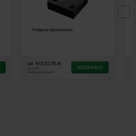
Płyty bazowe z żeliwa szarego
okrągłe, z siatką otworów
od
4 103,66 PLN
CZEGÓŁY
SZCZEGÓŁY
plus VAT
plus koszty wysyłki