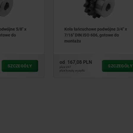
uchowe podwójne 3/4" x
Podpora dystansowa
 ISO 606, gotowe do
 PLN
od
410,83 PLN
SZCZEGÓŁY
SZ
plus VAT
ki
plus koszty wysyłki