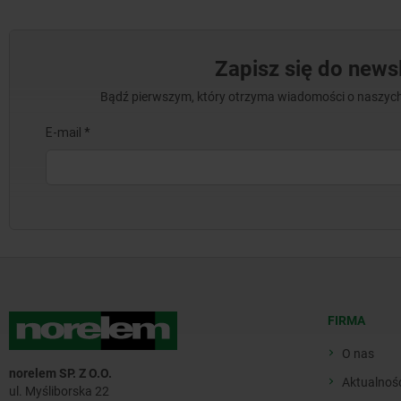
Zapisz się do newsl
Bądź pierwszym, który otrzyma wiadomości o naszych
FIRMA
O nas
norelem SP. Z O.O.
Aktualnoś
ul. Myśliborska 22