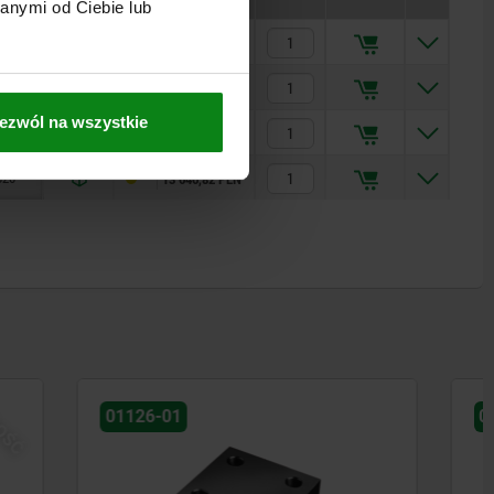
anymi od Ciebie lub
—
4 771,58 PLN
—
6 436,32 PLN
ezwól na wszystkie
—
9 209,20 PLN
320
13 646,82 PLN
01126-10