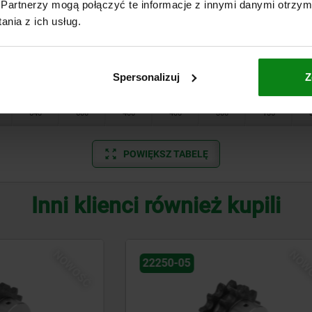
Partnerzy mogą połączyć te informacje z innymi danymi otrzym
nia z ich usług.
320
300
200
200
150
55
400
200
—
250
200
75
Spersonalizuj
Z
500
400
200
315
200
100
640
600
400
400
300
135
POWIĘKSZ TABELĘ
Inni klienci również kupili
NOWOŚĆ
01126-01