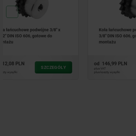
Koła łańcuchowe podwójne 5/8" x
Koła łańc
3/8" DIN ISO 606, gotowe do
7/16" DIN
montażu
montażu
od
146,99 PLN
od
167,08
SZCZEGÓŁY
plus VAT
plus VAT
plus koszty wysyłki
plus koszty wysył