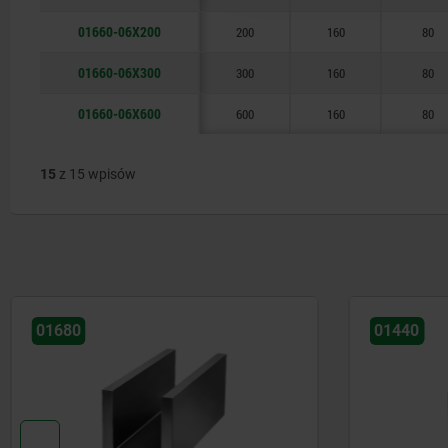
01660-06X200
200
160
80
01660-06X300
300
160
80
01660-06X600
600
160
80
15
z 15 wpisów
01440
01520