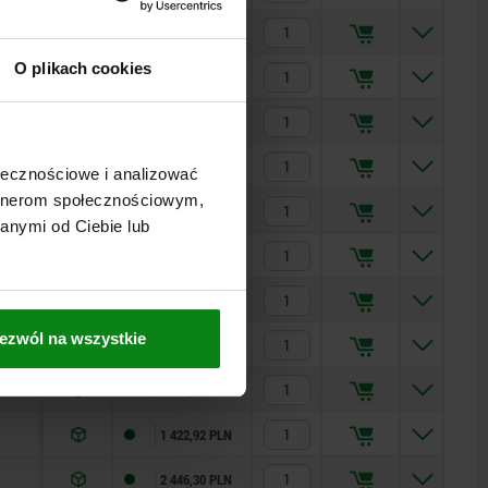
575,07 PLN
O plikach cookies
368,47 PLN
628,25 PLN
420,23 PLN
ołecznościowe i analizować
artnerom społecznościowym,
716,39 PLN
anymi od Ciebie lub
813,80 PLN
1 114,93 PLN
ezwól na wszystkie
1 930,34 PLN
1 029,25 PLN
1 422,92 PLN
2 446,30 PLN