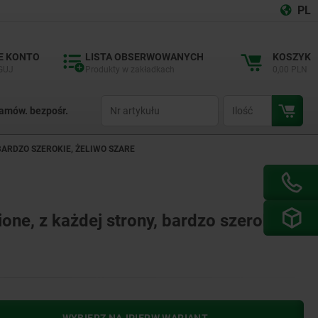
PL
E KONTO
LISTA OBSERWOWANYCH
KOSZYK
GUJ
Produkty w zakładkach
0,00 PLN
productCode
qty
amów. bezpośr.
ARDZO SZEROKIE, ŻELIWO SZARE
ne, z każdej strony, bardzo szerokie,