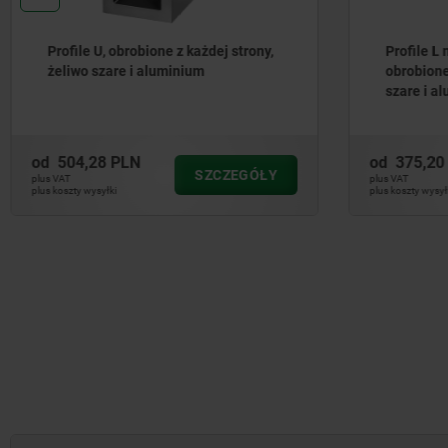
Profile L nierównoramienne,
Profile L
obrobione z każdej strony, żeliwo
żeliwo sz
szare i aluminium
od
375,20 PLN
od
552,30
SZCZEGÓŁY
plus VAT
plus VAT
plus koszty wysyłki
plus koszty wysył