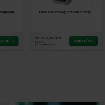
a szarego
Profile T, obrobione z każdej strony,
żeliwo szare i aluminium
od
631,49 PLN
CZEGÓŁY
SZCZEGÓŁY
plus VAT
plus koszty wysyłki