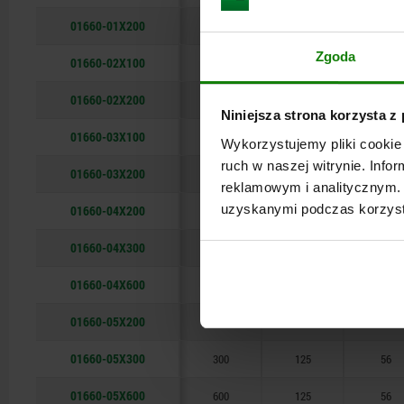
01660-01X200
200
36
16
Zgoda
01660-02X100
100
50
25
01660-02X200
200
50
25
Niniejsza strona korzysta z
01660-03X100
100
63
32
Wykorzystujemy pliki cookie 
ruch w naszej witrynie. Inf
01660-03X200
200
63
32
reklamowym i analitycznym. 
uzyskanymi podczas korzysta
01660-04X200
200
100
40
01660-04X300
300
100
40
01660-04X600
600
100
40
01660-05X200
200
125
56
01660-05X300
300
125
56
01660-05X600
600
125
56