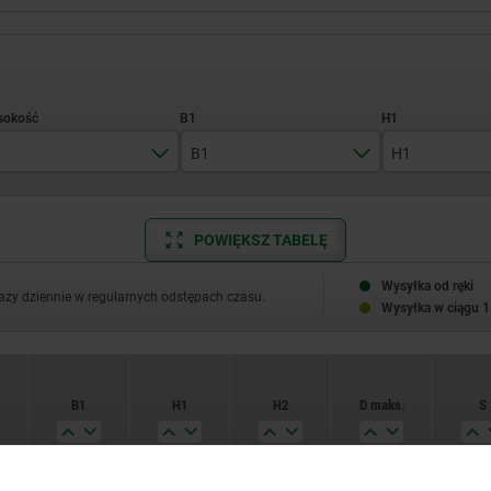
B1
H1
16
15,5
8,5
POWIĘKSZ TABELĘ
25
21,9
11
32
26
13,5
Wysyłka od ręki
razy dziennie w regularnych odstępach czasu.
Wysyłka w ciągu 1
40
31,7
17
56
50
26
B1
H1
H2
D maks.
S
80
79,3
41
15,5
8,5
30
18
2