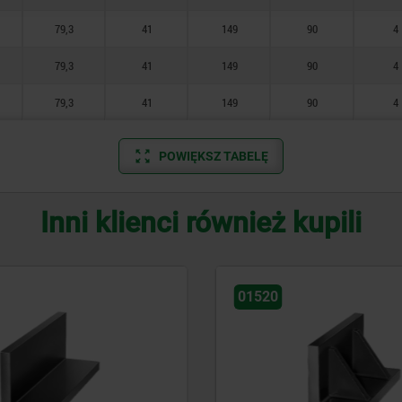
79,3
41
149
90
4
79,3
41
149
90
4
79,3
41
149
90
4
POWIĘKSZ TABELĘ
Inni klienci również kupili
01740