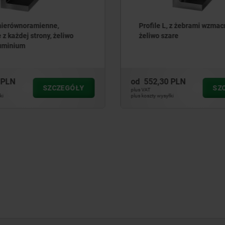
, z żebrami wzmacniającymi,
Profil kwadratowy, z żeliw
are
 PLN
od
526,64 PLN
SZCZEGÓŁY
SZ
plus VAT
ki
plus koszty wysyłki