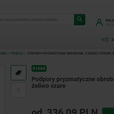
MOJ
ZALO
Z
1000
PROFILE
PODPORY PRYZMATYCZNE OBROBIONE, Z KAŻDEJ STRONY, B
01660
Podpory pryzmatyczne obrobio
żeliwo szare
od
336,09 PLN