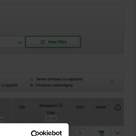
Termin dostawy na zapytanie
–2 tygodni
Chwilowo niedostępny
Dostępność
CAD
Ilość
Zamów
Cena
336,09 PLN