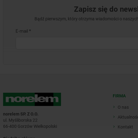
Zapisz się do newsl
Bądź pierwszym, który otrzyma wiadomości o naszych
FIRMA
O nas
norelem SP. Z O.O.
Aktualnoś
ul. Myśliborska 22
66-400 Gorzów Wielkopolski
Kontakt