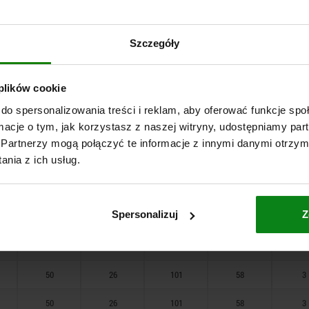
15,5
8,5
30
18
2
Szczegóły
21,9
11
43
24
2
21,9
11
43
24
2
 plików cookie
26
13,5
54
29
2,5
do spersonalizowania treści i reklam, aby oferować funkcje sp
ormacje o tym, jak korzystasz z naszej witryny, udostępniamy p
26
13,5
54
29
2,5
Partnerzy mogą połączyć te informacje z innymi danymi otrzym
nia z ich usług.
31,7
17
70
38
2,5
31,7
17
70
38
2,5
Spersonalizuj
Z
31,7
17
70
38
2,5
50
26
101
58
3
50
26
101
58
3
50
26
101
58
3