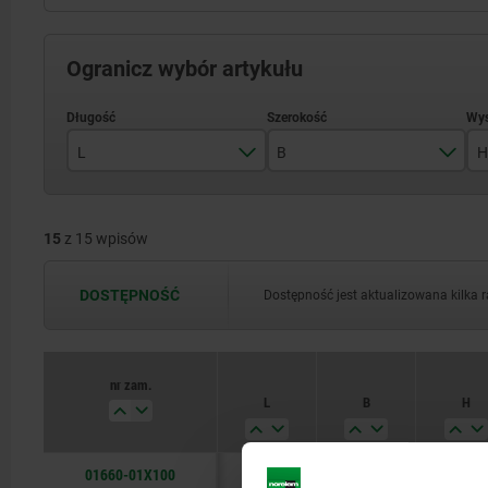
Ogranicz wybór artykułu
L
B
H
100
36
15
z 15 wpisów
200
50
300
63
DOSTĘPNOŚĆ
Dostępność jest aktualizowana kilka 
600
100
125
nr zam.
L
B
H
160
01660-01X100
100
36
16