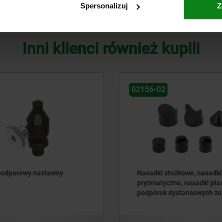
Spersonalizuj
Z
POWIĘKSZ TABELĘ
Inni klienci również kupili
02
02180
i stożkowe, nasadki
Elementy poziomujące 
tyczne, nasadki płaskie do
z płaską podporą, alumi
ek dystansowych ze stali
ewnej