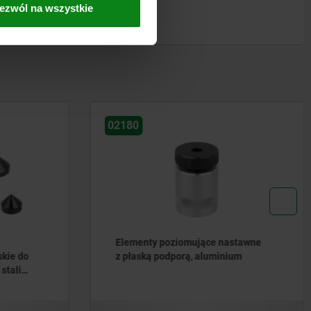
ezwól na wszystkie
02155
nastawne
Podpórki
nium