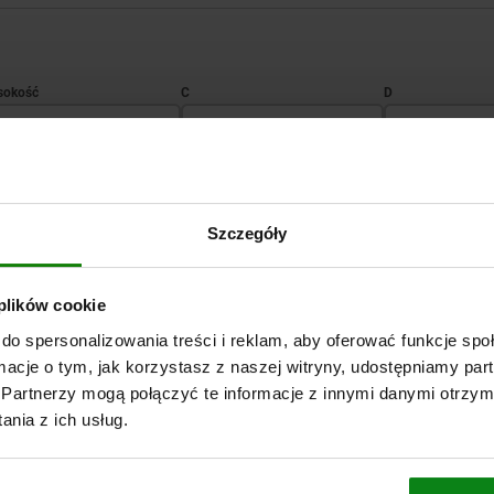
C
D
63
15
8
POWIĘKSZ TABELĘ
Szczegóły
Wysyłka od ręki
razy dziennie w regularnych odstępach czasu.
Wysyłka w ciągu 1
 plików cookie
do spersonalizowania treści i reklam, aby oferować funkcje sp
ormacje o tym, jak korzystasz z naszej witryny, udostępniamy p
C
D
E
G
SW
SW
Partnerzy mogą połączyć te informacje z innymi danymi otrzym
nia z ich usług.
15
8
40
M10
17
19