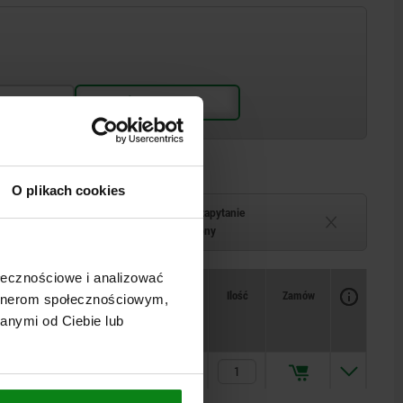
O plikach cookies
Termin dostawy na zapytanie
–2 tygodni
Chwilowo niedostępny
ołecznościowe i analizować
Dostępność
CAD
Ilość
Zamów
artnerom społecznościowym,
Cena
1
anymi od Ciebie lub
161,12 PLN