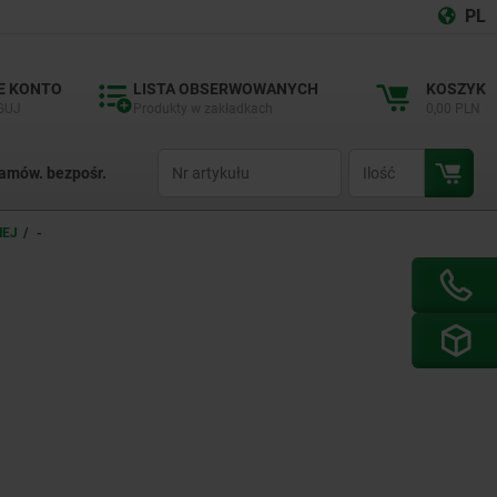
PL
E KONTO
LISTA OBSERWOWANYCH
KOSZYK
GUJ
Produkty w zakładkach
0,00 PLN
productCode
qty
amów. bezpośr.
NEJ
-