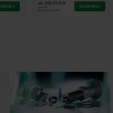
od
57,33 PLN
SZCZEGÓŁY
SZCZEGÓŁY
plus VAT
plus koszty wysyłki