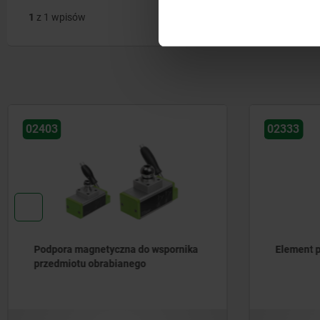
1
z 1 wpisów
02333
02156-
Element podporowy nastawny
Nasadk
pryzma
podpór
nierdz