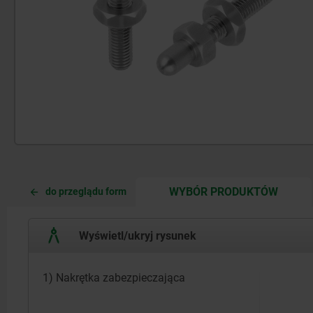
CURRE
CURRE
WYBÓR PRODUKTÓW
do przeglądu form
TAB:
TAB:
Wyświetl/ukryj rysunek
1) Nakrętka zabezpieczająca