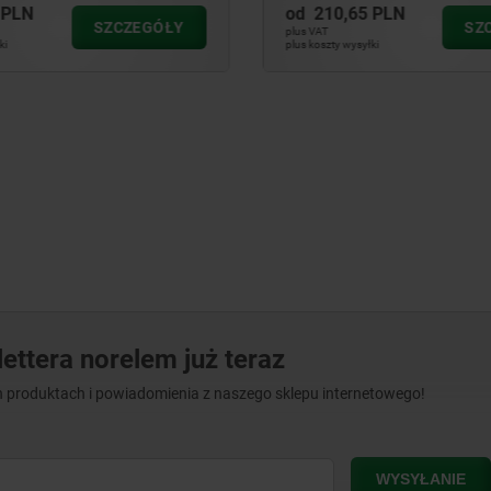
65 PLN
od
208,93 PLN
SZCZEGÓŁY
plus VAT
ysyłki
plus koszty wysyłki
ettera norelem już teraz
 produktach i powiadomienia z naszego sklepu internetowego!