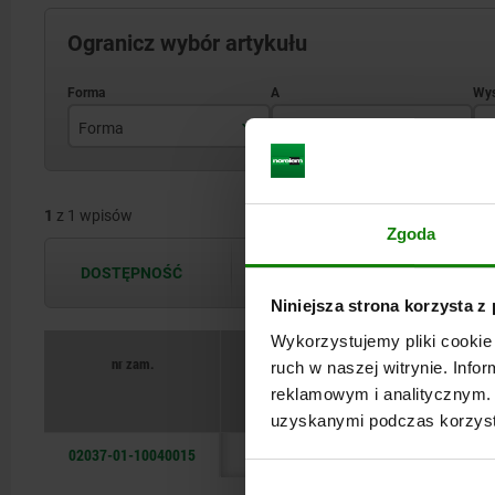
Ogranicz wybór artykułu
Forma
A
B
A
10
1
z 1 wpisów
Zgoda
DOSTĘPNOŚĆ
Dostępność jest aktualizowana kilka 
Niniejsza strona korzysta z
Wykorzystujemy pliki cookie 
nr zam.
ruch w naszej witrynie. Inf
Forma
A
B
reklamowym i analitycznym. 
uzyskanymi podczas korzysta
02037-01-10040015
A
10
63