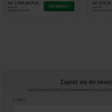
od
235,54 PLN
od
210,
SZCZEGÓŁY
plus VAT
plus VAT
plus koszty wysyłki
plus koszty w
Zapisz się do newsl
Bądź pierwszym, który otrzyma wiadomości o naszych