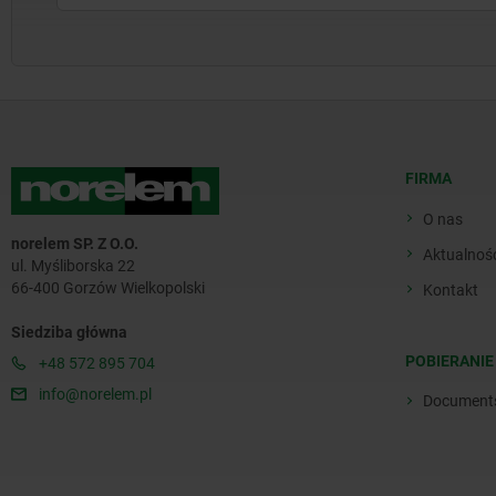
FIRMA
O nas
norelem SP. Z O.O.
Aktualnoś
ul. Myśliborska 22
66-400 Gorzów Wielkopolski
Kontakt
Siedziba główna
POBIERANIE
+48 572 895 704
info@norelem.pl
Document