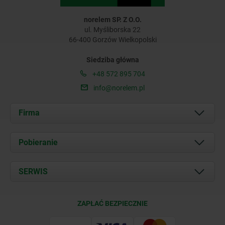
norelem SP. Z O.O.
ul. Myśliborska 22
66-400 Gorzów Wielkopolski
Siedziba główna
+48 572 895 704
info@norelem.pl
Firma
O nas
Pobieranie
Aktualności
Documents
SERWIS
Kontakt
Warunki dostawy
ZAPŁAĆ BEZPIECZNIE
Certyfikacja