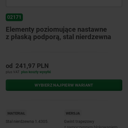
02171
Elementy poziomujące nastawne
z płaską podporą, stal nierdzewna
od
241,97 PLN
plus VAT
plus koszty wysyłki
WYBIERZ NAJPIERW WARIANT
MATERIAŁ
WERSJA
Stal nierdzewna 1.4305.
Gwint trapezowy
z samoczynnym blokowaniem,