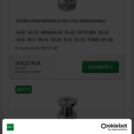
SRUBA PODPOROWA D=50 STAL NIERDZEWNA
H=50
H1=72
ŚREDNICA=50
D1=49
D2=TR 30X4
D3=36
D4=6
D5=6
D6=13
H2=30
S=12
S1=0,5
F MAKS. KN =50
Nr zamówienia:
02171-02
263,33 PLN
SZCZEGÓŁY
plus VAT
plus koszty wysyłki
02171