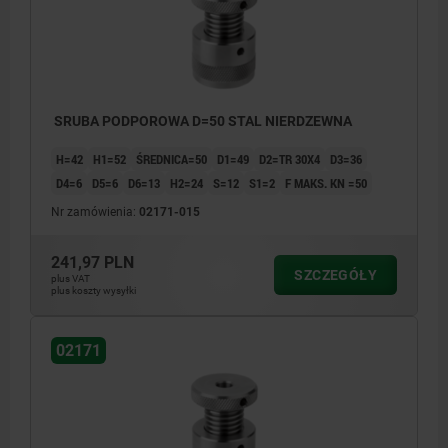
SRUBA PODPOROWA D=50 STAL NIERDZEWNA
H=42
H1=52
ŚREDNICA=50
D1=49
D2=TR 30X4
D3=36
D4=6
D5=6
D6=13
H2=24
S=12
S1=2
F MAKS. KN =50
Nr zamówienia:
02171-015
241,97 PLN
SZCZEGÓŁY
plus VAT
plus koszty wysyłki
02171
1) otwór centrujący do 02210