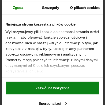
SRUBA PODPOROWA D=50 STAL NIERDZEWNA
Zgoda
Szczegóły
O plikach cookies
H=71
H1=102
ŚREDNICA=50
D1=49
D2=TR 30X4
D3=36
D4=6
D5=6
D6=13
H2=43
S=16
S1=1,5
F MAKS. KN =50
Niniejsza strona korzysta z plików cookie
Nr zamówienia:
02171-03
Wykorzystujemy pliki cookie do spersonalizowania treści
i reklam, aby oferować funkcje społecznościowe i
329,15 PLN
SZCZEGÓŁY
plus VAT
analizować ruch w naszej witrynie. Informacje o tym, jak
plus koszty wysyłki
korzystasz z naszej witryny, udostępniamy partnerom
społecznościowym, reklamowym i analitycznym.
Partnerzy mogą połączyć te informacje z innymi danymi
SZCZEGÓŁY
otrzymanymi od Ciebie lub uzyskanymi podczas
korzystania z ich usług.
CAD
Zezwól na wszystkie
DO POBRANIA
Inni klienci również kupili
Spersonalizuj