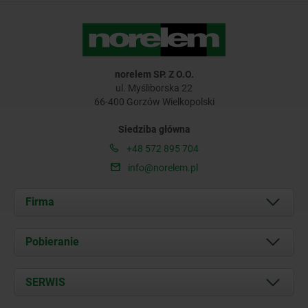
norelem SP. Z O.O.
ul. Myśliborska 22
66-400 Gorzów Wielkopolski
Siedziba główna
+48 572 895 704
info@norelem.pl
Firma
O nas
Pobieranie
Aktualności
Documents
SERWIS
Kontakt