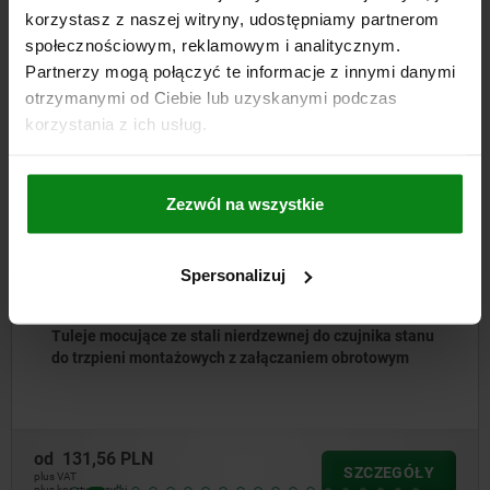
DO POBRANIA
korzystasz z naszej witryny, udostępniamy partnerom
społecznościowym, reklamowym i analitycznym.
Inni klienci również kupili
Partnerzy mogą połączyć te informacje z innymi danymi
otrzymanymi od Ciebie lub uzyskanymi podczas
korzystania z ich usług.
NOWOŚĆ
6
02395-
Zezwól na wszystkie
Spersonalizuj
ocujące ze stali nierdzewnej do czujnika stanu
Płyty 
ieni montażowych z załączaniem obrotowym
rastro
6 PLN
od
1 42
SZCZEGÓŁY
plus VAT
yłki
plus koszty w