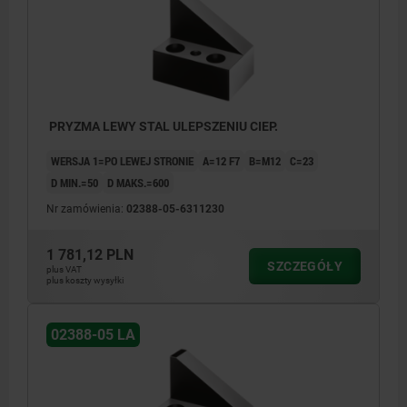
PRYZMA LEWY STAL ULEPSZENIU CIEP.
WERSJA 1=PO LEWEJ STRONIE
A=12 F7
B=M12
C=23
D MIN.=50
D MAKS.=600
Nr zamówienia:
02388-05-6311230
1 781,12 PLN
SZCZEGÓŁY
plus VAT
plus koszty wysyłki
02388-05 LA