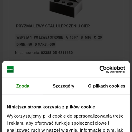
PRYZMA LEWY STAL ULEPSZENIU CIEP.
WERSJA 1=PO LEWEJ STRONIE
A=16 F7
B=M16
C=20
D MIN.=50
D MAKS.=600
Nr zamówienia:
02388-05-6311630
1 806,42 PLN
SZCZEGÓŁY
plus VAT
plus koszty wysyłki
Zgoda
Szczegóły
O plikach cookies
SZCZEGÓŁY
Niniejsza strona korzysta z plików cookie
Wykorzystujemy pliki cookie do spersonalizowania treści
CAD
i reklam, aby oferować funkcje społecznościowe i
analizować ruch w naszej witrynie. Informacje o tym, jak