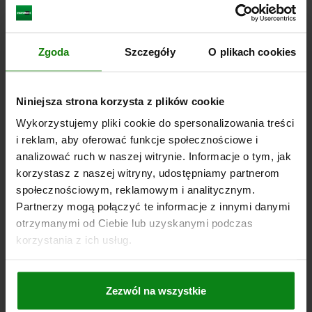
DO POBRANIA
Inni klienci również kupili
Zgoda
Szczegóły
O plikach cookies
Niniejsza strona korzysta z plików cookie
02155
Wykorzystujemy pliki cookie do spersonalizowania treści
i reklam, aby oferować funkcje społecznościowe i
analizować ruch w naszej witrynie. Informacje o tym, jak
korzystasz z naszej witryny, udostępniamy partnerom
społecznościowym, reklamowym i analitycznym.
Partnerzy mogą połączyć te informacje z innymi danymi
otrzymanymi od Ciebie lub uzyskanymi podczas
Podpórki
korzystania z ich usług.
Zezwól na wszystkie
od
57,33 PLN
SZCZEGÓŁY