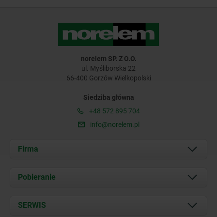
norelem SP. Z O.O.
ul. Myśliborska 22
66-400 Gorzów Wielkopolski
Siedziba główna
+48 572 895 704
info@norelem.pl
Firma
O nas
Pobieranie
Aktualności
Documents
SERWIS
Kontakt