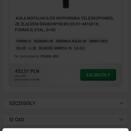
KULA MOCUJACA DO WSPORNIKA TELESKOPOWEG,
ZE ZŁĄCZEM ŚRUBOWYM RO.50 D1=M16X18,
FORMA:D, STAL, D=50
FORMA=D
ROZMIAR=50
ŚREDNICA KULKI=50
GWINT=M16
D2=25
L=20
DŁUGOŚĆ GWINTU=18
L2=3,5
Nr zamówienia:
02408-450
452,51 PLN
SZCZEGÓŁY
plus VAT
plus koszty wysyłki
SZCZEGÓŁY
1) Śruba z łbem walcowym DIN EN ISO
4762, M10
CAD