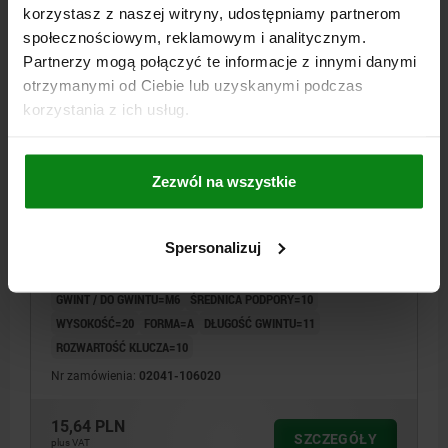
plus VAT
korzystasz z naszej witryny, udostępniamy partnerom
plus koszty wysyłki
społecznościowym, reklamowym i analitycznym.
Partnerzy mogą połączyć te informacje z innymi danymi
02041 A
otrzymanymi od Ciebie lub uzyskanymi podczas
korzystania z ich usług.
Zezwól na wszystkie
STOPKA POZYCJONUJACA, G=M06 H=20, FORMA:A
Spersonalizuj
STAL ULEPSZENIU CIEP., SW=10
GWINT / DO GWINTU=M6
ŚREDNICA PODPORY=10
WYSOKOŚĆ=20
FORMA=A
DŁUGOŚĆ GWINTU=11
ROZWARTOŚĆ KLUCZA=10
Nr zamówienia:
02041-106020
15,64 PLN
SZCZEGÓŁY
plus VAT