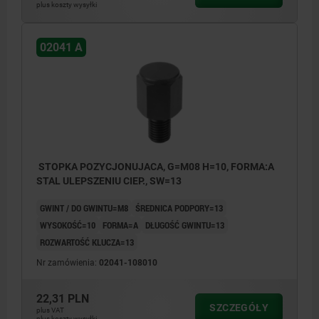
plus koszty wysyłki
02041 A
STOPKA POZYCJONUJACA, G=M08 H=10, FORMA:A
STAL ULEPSZENIU CIEP., SW=13
GWINT / DO GWINTU=M8
ŚREDNICA PODPORY=13
WYSOKOŚĆ=10
FORMA=A
DŁUGOŚĆ GWINTU=13
ROZWARTOŚĆ KLUCZA=13
Nr zamówienia:
02041-108010
22,31 PLN
SZCZEGÓŁY
plus VAT
plus koszty wysyłki