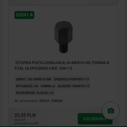
02041 A
STOPKA POZYCJONUJACA, G=M08 H=30, FORMA:A
STAL ULEPSZENIU CIEP., SW=13
GWINT / DO GWINTU=M8
ŚREDNICA PODPORY=13
WYSOKOŚĆ=30
FORMA=A
DŁUGOŚĆ GWINTU=13
ROZWARTOŚĆ KLUCZA=13
Nr zamówienia:
02041-108030
25,55 PLN
SZCZEGÓŁY
plus VAT
plus koszty wysyłki