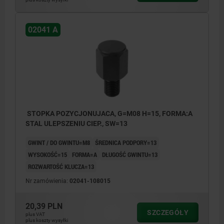
02041 A
STOPKA POZYCJONUJACA, G=M08 H=15, FORMA:A
STAL ULEPSZENIU CIEP., SW=13
GWINT / DO GWINTU=M8
ŚREDNICA PODPORY=13
WYSOKOŚĆ=15
FORMA=A
DŁUGOŚĆ GWINTU=13
ROZWARTOŚĆ KLUCZA=13
Nr zamówienia:
02041-108015
20,39 PLN
SZCZEGÓŁY
plus VAT
plus koszty wysyłki