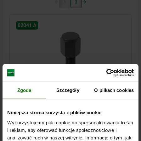
1
2
02041 A
STOPKA POZYCJONUJACA, G=M06 H=10, FORMA:A
STAL ULEPSZENIU CIEP., SW=10
Zgoda
Szczegóły
O plikach cookies
GWINT / DO GWINTU=M6
ŚREDNICA PODPORY=10
WYSOKOŚĆ=10
FORMA=A
DŁUGOŚĆ GWINTU=11
ROZWARTOŚĆ KLUCZA=10
Niniejsza strona korzysta z plików cookie
Nr zamówienia:
02041-106010
Wykorzystujemy pliki cookie do spersonalizowania treści
i reklam, aby oferować funkcje społecznościowe i
18,07 PLN
analizować ruch w naszej witrynie. Informacje o tym, jak
SZCZEGÓŁY