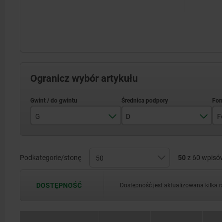
Ogranicz wybór artykułu
G
D
F
M6
10
M8
13
Podkategorie/stonę
50
z 60 wpisó
M10
17
DOSTĘPNOŚĆ
Dostępność jest aktualizowana kilka 
M12
19
M16
27