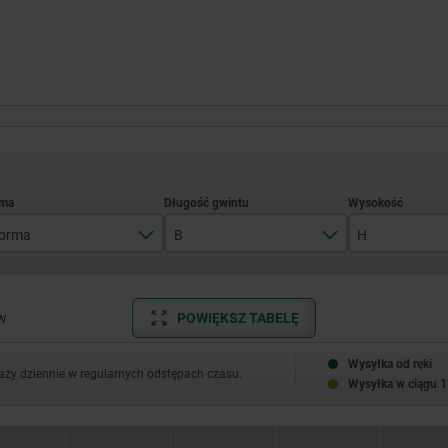
orma
B
H
A
11
10
B
13
15
w
POWIĘKSZ TABELĘ
C
16
20
Wysyłka od ręki
razy dziennie w regularnych odstępach czasu.
Wysyłka w ciągu 1
D
20
25
24
30