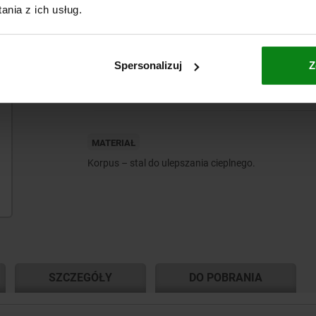
nia z ich usług.
od
15,64 PLN
Spersonalizuj
Z
plus VAT
plus koszty wysyłki
MATERIAŁ
Korpus – stal do ulepszania cieplnego.
SZCZEGÓŁY
DO POBRANIA