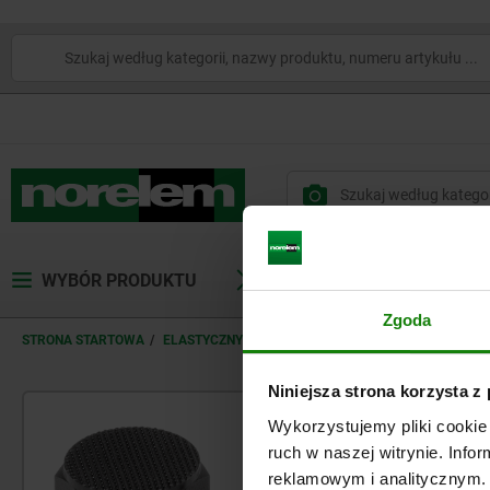
WYBÓR PRODUKTU
SERWIS
BRANŻE
Zgoda
STRONA STARTOWA
ELASTYCZNY SYSTEM CZĘŚCI STANDARDOWYCH
0
Niniejsza strona korzysta z
Wykorzystujemy pliki cookie 
ruch w naszej witrynie. Inf
reklamowym i analitycznym. 