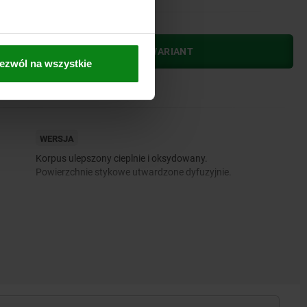
WYBIERZ NAJPIERW WARIANT
ezwól na wszystkie
WERSJA
Korpus ulepszony cieplnie i oksydowany.
Powierzchnie stykowe utwardzone dyfuzyjnie.