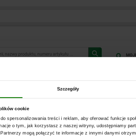
MOJ
ZALO
Z
Szczegóły
2000
NÓŻKI
NÓŻKI STALOWE Z SZEŚCIOKĄTEM, Z GWINTEM ZEWNĘTRZNY
 plików cookie
02041
do spersonalizowania treści i reklam, aby oferować funkcje sp
Nóżki stalowe z sześciokąte
ormacje o tym, jak korzystasz z naszej witryny, udostępniamy p
Partnerzy mogą połączyć te informacje z innymi danymi otrzym