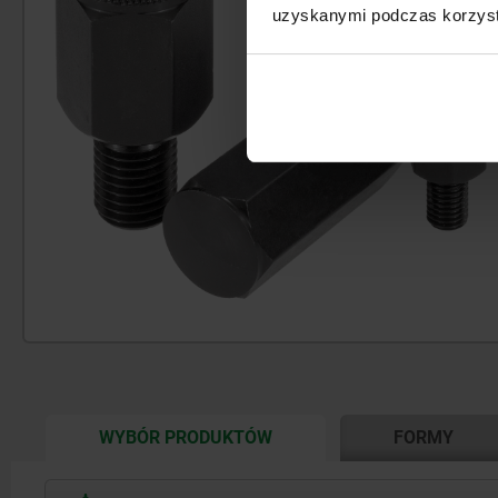
uzyskanymi podczas korzysta
CURRENT
WYBÓR PRODUKTÓW
FORMY
TAB: