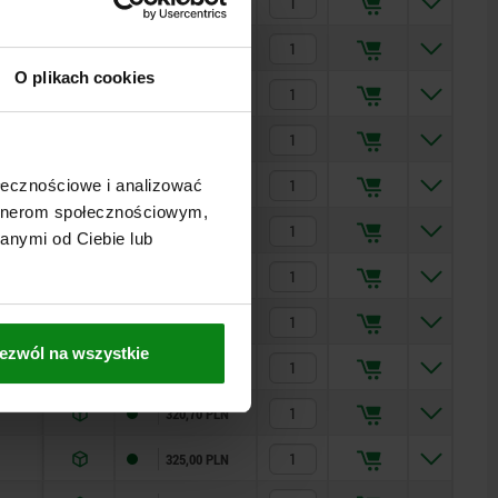
223,15 PLN
226,73 PLN
O plikach cookies
228,71 PLN
249,81 PLN
252,49 PLN
ołecznościowe i analizować
artnerom społecznościowym,
256,14 PLN
anymi od Ciebie lub
290,04 PLN
294,39 PLN
ezwól na wszystkie
298,44 PLN
320,70 PLN
325,00 PLN