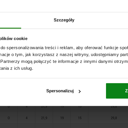
O
2
11,5
10
7
9,2
60
O
2
11,5
10
7
9,2
80
Szczegóły
O
2
11,5
10
7
9,2
O
3
15
13
10
15,5
 plików cookie
O
3
15
13
10
15,5
do spersonalizowania treści i reklam, aby oferować funkcje sp
ormacje o tym, jak korzystasz z naszej witryny, udostępniamy p
O
3
15
13
10
15,5
Partnerzy mogą połączyć te informacje z innymi danymi otrzym
nia z ich usług.
O
3
19,6
17
13
18,8
O
3
19,6
17
13
18,8
Spersonalizuj
Z
O
3
19,6
17
13
18,8
O
4
21,9
19
15
29,8
O
4
21,9
19
15
29,8