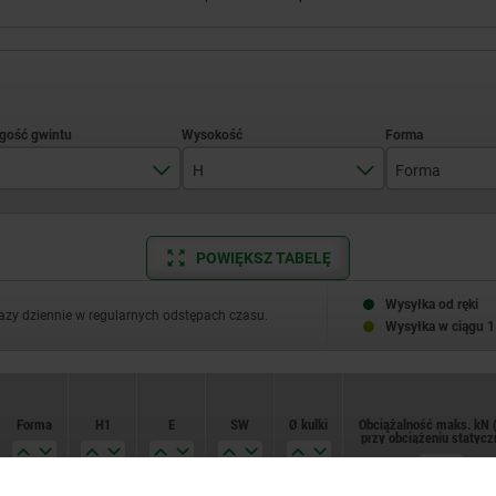
H
Forma
12
10
O
POWIĘKSZ TABELĘ
15
14,5
20
16
Wysyłka od ręki
razy dziennie w regularnych odstępach czasu.
Wysyłka w ciągu 1
25
19
30
23
Forma
H1
E
SW
Ø kulki
Obciążalność maks. kN (
40
przy obciążeniu statyc
50