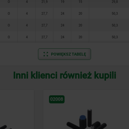
O
4
21,9
19
15
29,8
O
4
27,7
24
20
50,3
O
4
27,7
24
20
50,3
O
4
27,7
24
20
50,3
POWIĘKSZ TABELĘ
Inni klienci również kupili
02005