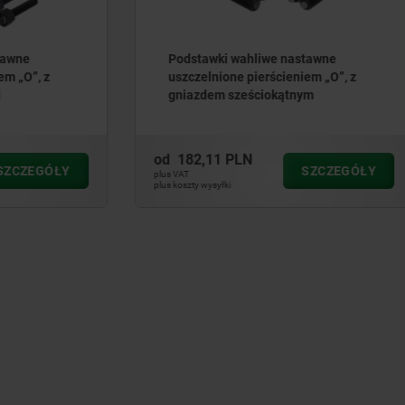
i wahliwe nastawne
Podstawki wahliwe nastaw
one pierścieniem „O”, z
 sześciokątnym
 PLN
od
128,73 PLN
SZCZEGÓŁY
SZ
plus VAT
ki
plus koszty wysyłki