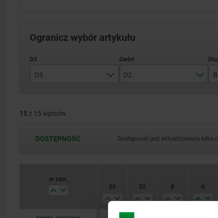
Ogranicz wybór artykułu
D3
D2
B
8
M6
15
z 15 wpisów
11
M8
14
M10
DOSTĘPNOŚĆ
Dostępność jest aktualizowana kilka 
19
M12
21
M16
nr zam.
D3
D2
B
H