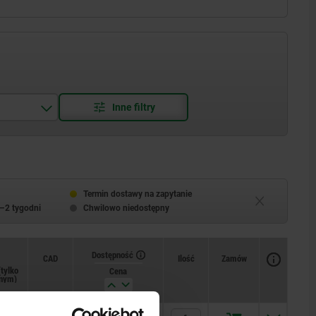
Termin dostawy na zapytanie
–2 tygodni
Chwilowo niedostępny
Dostępność
CAD
Ilość
Zamów
tylko
Cena
znym)