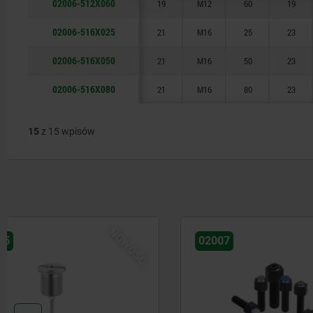
02006-512X060
19
M12
60
19
02006-516X025
21
M16
25
23
02006-516X050
21
M16
50
23
02006-516X080
21
M16
80
23
15
z 15 wpisów
02007
02008