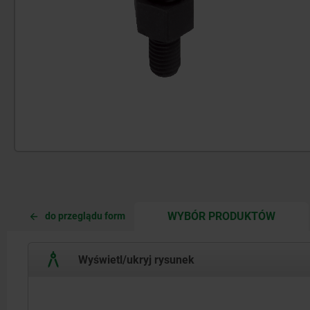
CURRE
CURRE
WYBÓR PRODUKTÓW
do przeglądu form
TAB:
TAB:
Wyświetl/ukryj rysunek