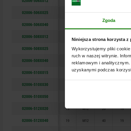
02006-506X012
8
M6
12
10
02006-506X025
8
M6
25
10
Zgoda
02006-506X040
8
M6
40
10
02006-508X012
11
M8
12
14,5
Niniejsza strona korzysta z
02006-508X025
11
M8
25
14,5
Wykorzystujemy pliki cookie 
ruch w naszej witrynie. Inf
02006-508X040
11
M8
40
14,5
reklamowym i analitycznym. 
uzyskanymi podczas korzysta
02006-510X015
14
M10
15
16
02006-510X030
14
M10
30
16
02006-510X050
14
M10
50
16
02006-512X020
19
M12
20
19
02006-512X040
19
M12
40
19