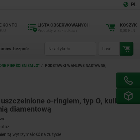
PL
E KONTO
LISTA OBSERWOWANYCH
KOSZYK
GUJ
Produkty w zakładkach
0,00 PLN
productCode
qty
amów. bezpośr.
NE PIERŚCIENIEM „O”
PODSTAWKI WAHLIWE NASTAWNE,
szczelnione o-ringiem, typ O, kulka ze
hnią diamentową
owe
ontaż
ienitą wytrzymałość na zużycie