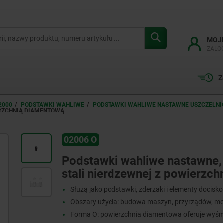
MOJ
ZALO
Z
2000
PODSTAWKI WAHLIWE
PODSTAWKI WAHLIWE NASTAWNE USZCZELNIO
IERZCHNIĄ DIAMENTOWĄ
02006 O
Podstawki wahliwe nastawne, u
stali nierdzewnej z powierzc
Służą jako podstawki, zderzaki i elementy docisk
Obszary użycia: budowa maszyn, przyrządów, m
Forma O: powierzchnia diamentowa oferuje wyśm