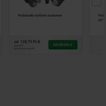
ne
Podstawki wahliwe kąt wychyłu 14° i
20°
od
260,23 PLN
CZEGÓŁY
SZCZEGÓŁY
plus VAT
plus koszty wysyłki