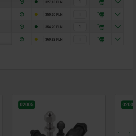
327,13 PLN
350,20 PLN
354,20 PLN
360,82 PLN
02001