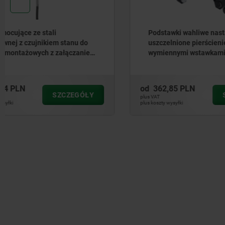
Podstawki wahliwe nastawne
Podstawk
uszczelnione pierścieniem „O”, z
uszczelni
wymiennymi wstawkami
gniazdem
od
362,85 PLN
od
182,11
SZCZEGÓŁY
plus VAT
plus VAT
plus koszty wysyłki
plus koszty wysył