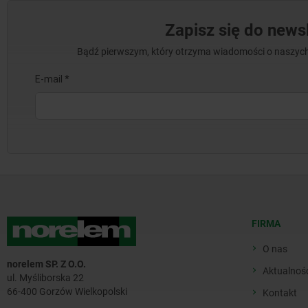
Zapisz się do newsl
Bądź pierwszym, który otrzyma wiadomości o naszych
FIRMA
O nas
norelem SP. Z O.O.
Aktualnoś
ul. Myśliborska 22
66-400 Gorzów Wielkopolski
Kontakt