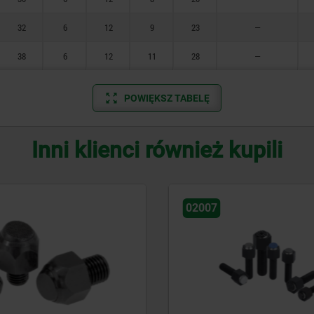
32
6
12
9
23
—
38
6
12
11
28
—
POWIĘKSZ TABELĘ
Inni klienci również kupili
02008