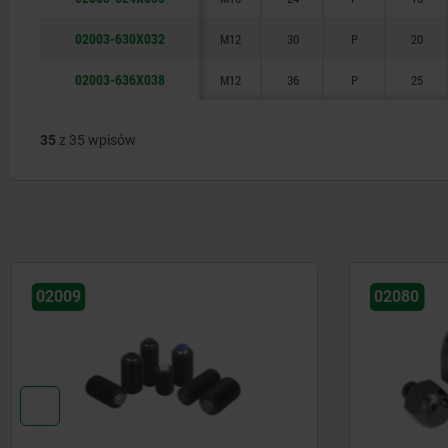
02003-630X032
M12
30
P
20
02003-636X038
M12
36
P
25
35
z 35 wpisów
02080
02007