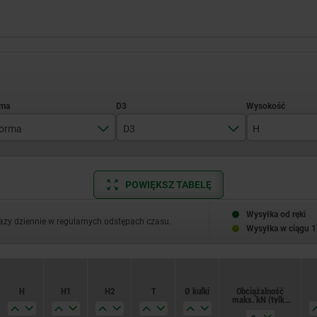
orma
D3
H
C
10
22
POWIĘKSZ TABELĘ
E
12
24
F
16
26
Wysyłka od ręki
razy dziennie w regularnych odstępach czasu.
Wysyłka w ciągu 1
K
20
28
M
25
30
H
H1
H2
T
Ø kulki
Obciążalność
O
32
maks. kN (tylko
przy obciążeniu
statycznym)