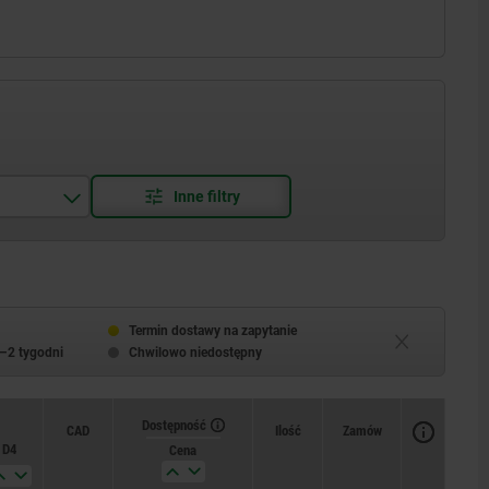
Termin dostawy na zapytanie
–2 tygodni
Chwilowo niedostępny
Dostępność
CAD
Ilość
Zamów
D4
Cena