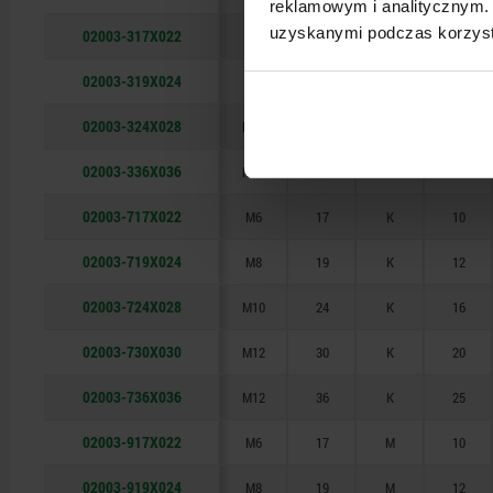
reklamowym i analitycznym. 
uzyskanymi podczas korzysta
02003-317X022
M6
17
F
10
02003-319X024
M8
19
F
12
02003-324X028
M10
24
F
16
02003-336X036
M12
36
F
25
02003-717X022
M6
17
K
10
02003-719X024
M8
19
K
12
02003-724X028
M10
24
K
16
02003-730X030
M12
30
K
20
02003-736X036
M12
36
K
25
02003-917X022
M6
17
M
10
02003-919X024
M8
19
M
12