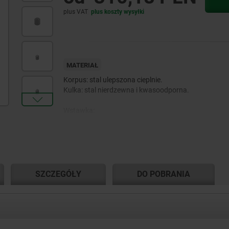
plus VAT
plus koszty wysyłki
MATERIAŁ
Korpus: stal ulepszona cieplnie.
Kulka: stal nierdzewna i kwasoodporna.
Wstawka:
Forma C, F, M – stal narzędziowa.
Forma K – POM.
Forma E – stal nierdzewna.
Forma O – stal nierdzewna z diamentową powierzch
Forma P – stal nierdzewna z poliuretanową powierz
SZCZEGÓŁY
DO POBRANIA