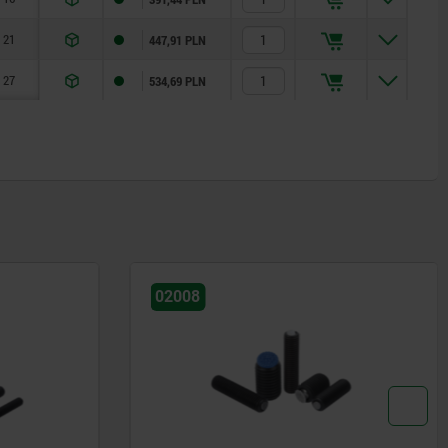
21
447,91 PLN
27
534,69 PLN
02005