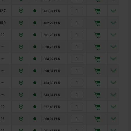
12,7
431,07 PLN
15,9
482,22 PLN
19
601,23 PLN
—
328,75 PLN
—
364,02 PLN
—
398,94 PLN
—
453,08 PLN
—
543,04 PLN
10
327,43 PLN
13
360,07 PLN
16
391,44 PLN