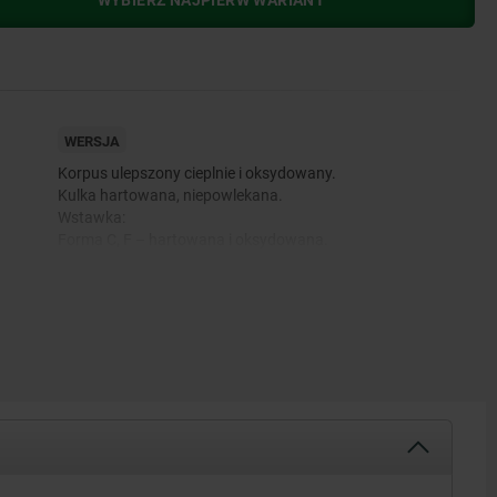
WYBIERZ NAJPIERW WARIANT
WERSJA
Korpus ulepszony cieplnie i oksydowany.
Kulka hartowana, niepowlekana.
Wstawka:
Forma C, F – hartowana i oksydowana.
Forma M – z czołem z węglika spiekanego, w kratkę,
oksydowana.
Forma K – kolor biały.
nią.
Forma E – hartowana, niepowlekana.
chnią.
Forma O – powierzchnia diamentowa odpowiadająca
ziarnistości szlifierskiej 100.
Forma P – powierzchnia poliuretanowa o twardości 60°
Shore’a.