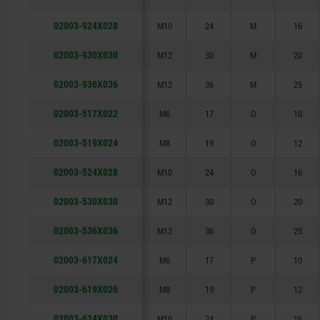
02003-924X028
M10
24
M
16
02003-930X030
M12
30
M
20
02003-936X036
M12
36
M
25
02003-517X022
M6
17
O
10
02003-519X024
M8
19
O
12
02003-524X028
M10
24
O
16
02003-530X030
M12
30
O
20
02003-536X036
M12
36
O
25
02003-617X024
M6
17
P
10
02003-619X026
M8
19
P
12
02003-624X030
M10
24
P
16