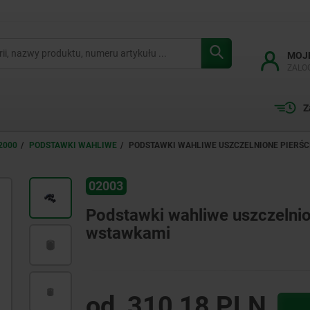
MOJ
ZALO
Z
2000
PODSTAWKI WAHLIWE
PODSTAWKI WAHLIWE USZCZELNIONE PIERŚC
02003
Podstawki wahliwe uszczelnio
wstawkami
od
310,18 PLN