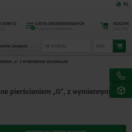
PL
E KONTO
LISTA OBSERWOWANYCH
KOSZYK
GUJ
Produkty w zakładkach
0,00 PLN
productCode
qty
amów. bezpośr.
IENIEM „O”, Z WYMIENNYMI WSTAWKAMI
ne pierścieniem „O”, z wymiennymi