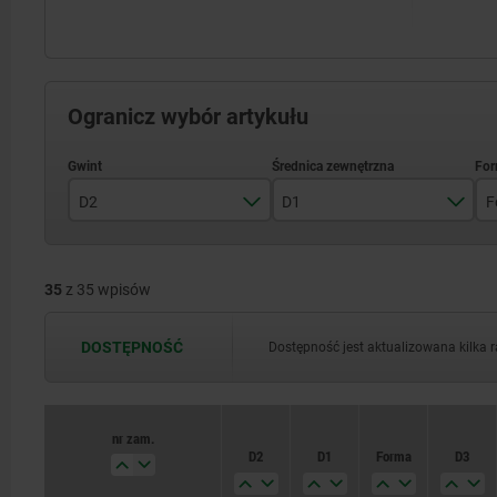
Ogranicz wybór artykułu
D2
D1
F
M6
17
35
z 35 wpisów
M8
19
M10
24
DOSTĘPNOŚĆ
Dostępność jest aktualizowana kilka 
M12
30
36
nr zam.
D2
D1
Forma
D3