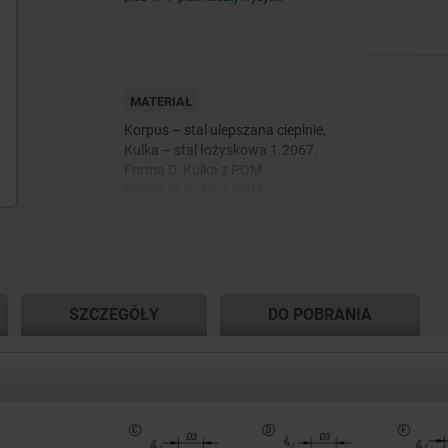
MATERIAŁ
Korpus – stal ulepszana cieplnie,
Kulka – stal łożyskowa 1.2067.
Forma D: Kulka z POM.
Forma H: Kulka z POM.
Forma K: Końcówka z węglika.
Forma M: kulka – stop twardy.
SZCZEGÓŁY
DO POBRANIA