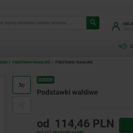
MOJ
ZALO
Z
2000
PODSTAWKI WAHLIWE
PODSTAWKI WAHLIWE
02000
Podstawki wahliwe
od
114,46 PLN
plus VAT
plus koszty wysyłki