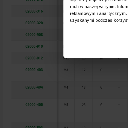
ruch w naszej witrynie. Inf
02000-316
M16
30
F
16
reklamowym i analitycznym. 
uzyskanymi podczas korzysta
02000-320
M20
50
F
20
02000-908
M8
13
M
8
02000-910
M10
20
M
10
02000-912
M12
20
M
12
02000-403
M3
12
G
—
02000-404
M4
18
G
—
02000-405
M5
28
G
—
02000-503
M3
12
H
—