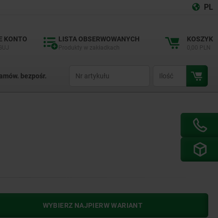
PL
E KONTO
LISTA OBSERWOWANYCH
KOSZYK
GUJ
Produkty w zakładkach
0,00 PLN
productCode
qty
amów. bezpośr.
WYBIERZ NAJPIERW WARIANT