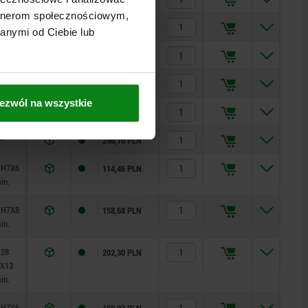
artnerom społecznościowym,
—
267,78 PLN
anymi od Ciebie lub
—
845,02 PLN
—
220,41 PLN
ezwól na wszystkie
—
296,16 PLN
—
296,16 PLN
 H7X6
114,46 PLN
in.
 H7X8
158,68 PLN
in.
 28
202,30 PLN
X13
in.
 H7X6
159,03 PLN