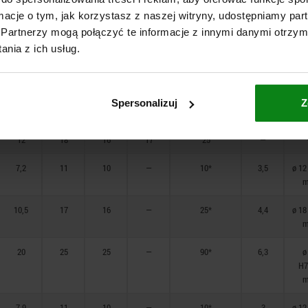
ormacje o tym, jak korzystasz z naszej witryny, udostępniamy p
20
27
25
27
90
—
Partnerzy mogą połączyć te informacje z innymi danymi otrzym
nia z ich usług.
34,5
35
40
41
165
—
7,7
13,3
10
11
10
—
Spersonalizuj
Z
12
18
16
17
25
—
12
18
16
17
25
—
7,2
11
10
—
10*
3,5
ø 12
m
10,5
17
16
—
25*
4,4
ø 18
m
20
25
25
—
90*
6,3
ø
H7
m
7,9
11
10
—
10*
3
ø 12