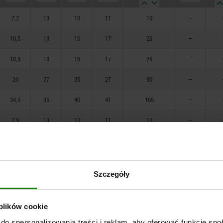
statycznym)
K
19,05
7,2
13
10
11
10
—
M
20
10,5
18
16
17
25
—
34,5
10,5
18
16
17
25
—
20
27
25
27
90
—
34,5
35
40
41
165
—
7,9
13
10
11
10
—
12,7
18
16
17
25
—
12,7
18
16
17
25
—
Szczegóły
7,2
13
10
11
10
—
10,5
18
16
17
25
—
 plików cookie
10,5
18
16
17
25
—
do spersonalizowania treści i reklam, aby oferować funkcje sp