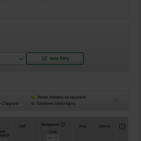
Termin dostawy na zapytanie
–2 tygodni
Chwilowo niedostępny
Dostępność
CAD
Ilość
Zamów
wór
Cena
lający