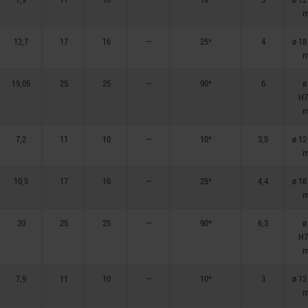
m
12,7
17
16
—
25*
4
ø 18
m
19,05
25
25
—
90*
6
ø
H7
m
7,2
11
10
—
10*
3,5
ø 12
m
10,5
17
16
—
25*
4,4
ø 18
m
20
25
25
—
90*
6,3
ø
H7
m
7,9
11
10
—
10*
3
ø 12
m