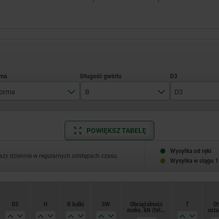
orma
B
D3
C
8
7,2
POWIĘKSZ TABELĘ
D
10
7,7
F
12
7,9
Wysyłka od ręki
razy dziennie w regularnych odstępach czasu.
Wysyłka w ciągu 1
G
16
10,5
H
20
12
D3
H
Ø kulki
SW
Obciążalność
T
Ot
J
12,7
maks. kN (tylko
usta
przy obciążeniu