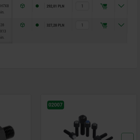
 H7X8
292,01 PLN
in.
 28
327,28 PLN
X13
in.
02007