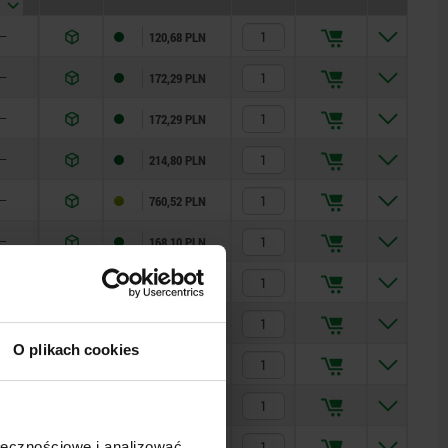
—
120,68 PLN
—
172,29 PLN
—
172,29 PLN
—
214,80 PLN
—
760,52 PLN
—
168,10 PLN
—
214,25 PLN
—
215,26 PLN
O plikach cookies
—
156,46 PLN
—
217,94 PLN
—
217,94 PLN
ołecznościowe i analizować