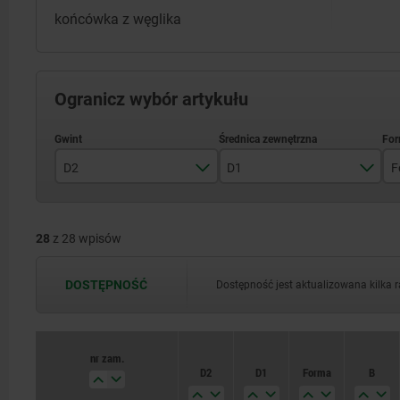
końcówka z węglika
Ogranicz wybór artykułu
D2
D1
F
M3
12
28
z 28 wpisów
M4
13
M5
18
DOSTĘPNOŚĆ
Dostępność jest aktualizowana kilka 
M8
20
M10
28
nr zam.
D2
D1
Forma
B
M12
30