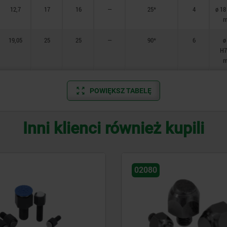
12,7
17
16
—
25*
4
ø 18
m
19,05
25
25
—
90*
6
ø
H7
m
POWIĘKSZ TABELĘ
Inni klienci również kupili
02080