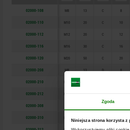
M16
50
02000-108
M8
13
C
8
M20
02000-110
M10
20
C
10
02000-112
M12
20
C
12
02000-116
M16
30
C
16
02000-120
M20
50
C
20
02000-208
M8
13
D
8
02000-210
M10
20
D
10
02000-212
M12
20
D
12
Zgoda
02000-308
M8
13
F
8
02000-310
M10
20
F
10
Niniejsza strona korzysta z
02000-312
M12
20
F
12
Wykorzystujemy pliki cookie 