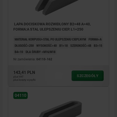
LAPA DOCISKOWA ROZWIDLONY B2=48 A=40,
FORMA:A STAL ULEPSZENIU CIEP. L1=250
MATERIAŁ KORPUSU=STAL PO ULEPSZENIU CIEPLNYM
FORMA=A
DŁUGOŚĆ=250
WYSOKOŚĆ=40
B1=18
SZEROKOŚĆ=48
B3=15
B4=10
DLA ŚRUBY =M16/M18
Nr zamówienia:
04110-162
143,41 PLN
SZCZEGÓŁY
plus VAT
plus koszty wysyłki
04110