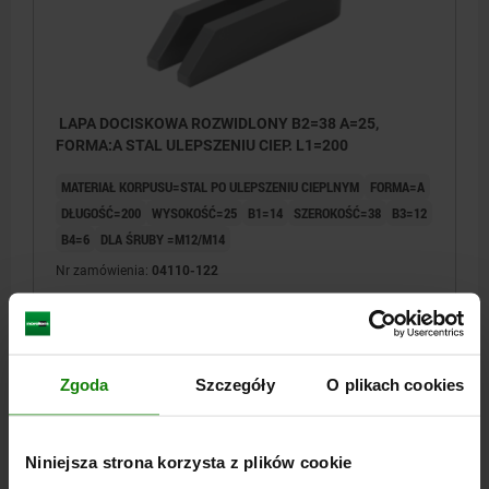
LAPA DOCISKOWA ROZWIDLONY B2=38 A=25,
FORMA:A STAL ULEPSZENIU CIEP. L1=200
MATERIAŁ KORPUSU=STAL PO ULEPSZENIU CIEPLNYM
FORMA=A
DŁUGOŚĆ=200
WYSOKOŚĆ=25
B1=14
SZEROKOŚĆ=38
B3=12
B4=6
DLA ŚRUBY =M12/M14
Nr zamówienia:
04110-122
91,38 PLN
SZCZEGÓŁY
plus VAT
plus koszty wysyłki
Zgoda
Szczegóły
O plikach cookies
04110
Niniejsza strona korzysta z plików cookie