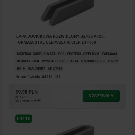
LAPA DOCISKOWA ROZWIDLONY B2=38 A=25,
FORMA:A STAL ULEPSZENIU CIEP. L1=160
MATERIAŁ KORPUSU=STAL PO ULEPSZENIU CIEPLNYM
FORMA=A
DŁUGOŚĆ=160
WYSOKOŚĆ=25
B1=14
SZEROKOŚĆ=38
B3=12
B4=6
DLA ŚRUBY =M12/M14
Nr zamówienia:
04110-121
69,98 PLN
SZCZEGÓŁY
plus VAT
plus koszty wysyłki
04110