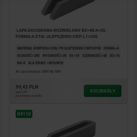
LAPA DOCISKOWA ROZWIDLONY B2=48 A=30,
FORMA:A STAL ULEPSZENIU CIEP. L1=200
MATERIAŁ KORPUSU=STAL PO ULEPSZENIU CIEPLNYM
FORMA=A
DŁUGOŚĆ=200
WYSOKOŚĆ=30
B1=18
SZEROKOŚĆ=48
B3=15
B4=8
DLA ŚRUBY =M16/M18
Nr zamówienia:
04110-161
99,43 PLN
SZCZEGÓŁY
plus VAT
plus koszty wysyłki
04110