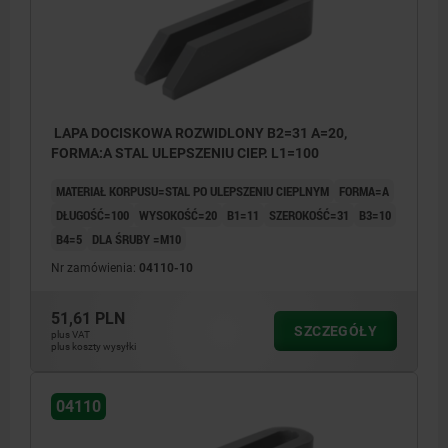
LAPA DOCISKOWA ROZWIDLONY B2=31 A=20,
FORMA:A STAL ULEPSZENIU CIEP. L1=100
MATERIAŁ KORPUSU=STAL PO ULEPSZENIU CIEPLNYM
FORMA=A
DŁUGOŚĆ=100
WYSOKOŚĆ=20
B1=11
SZEROKOŚĆ=31
B3=10
B4=5
DLA ŚRUBY =M10
Nr zamówienia:
04110-10
51,61 PLN
SZCZEGÓŁY
plus VAT
plus koszty wysyłki
04110