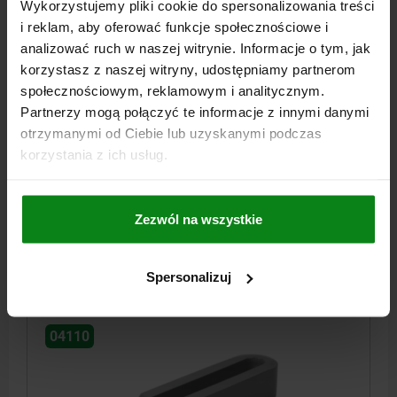
Wykorzystujemy pliki cookie do spersonalizowania treści
i reklam, aby oferować funkcje społecznościowe i
analizować ruch w naszej witrynie. Informacje o tym, jak
korzystasz z naszej witryny, udostępniamy partnerom
społecznościowym, reklamowym i analitycznym.
LAPA DOCISKOWA ROZWIDLONY B2=48 A=30,
Partnerzy mogą połączyć te informacje z innymi danymi
FORMA:A STAL ULEPSZENIU CIEP. L1=160
otrzymanymi od Ciebie lub uzyskanymi podczas
MATERIAŁ KORPUSU=STAL PO ULEPSZENIU CIEPLNYM
FORMA=A
korzystania z ich usług.
DŁUGOŚĆ=160
WYSOKOŚĆ=30
B1=18
SZEROKOŚĆ=48
B3=15
B4=8
DLA ŚRUBY =M16/M18
Nr zamówienia:
04110-16
Zezwól na wszystkie
86,07 PLN
SZCZEGÓŁY
plus VAT
Spersonalizuj
plus koszty wysyłki
04110