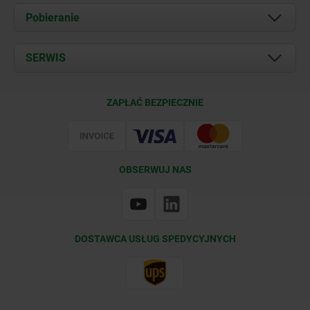
O nas
Pobieranie
Aktualności
Documents
SERWIS
Kontakt
Warunki dostawy
ZAPŁAĆ BEZPIECZNIE
Certyfikacja
OBSERWUJ NAS
DOSTAWCA USŁUG SPEDYCYJNYCH