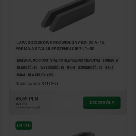
LAPA DOCISKOWA ROZWIDLONY B2=25 A=15,
FORMA:A STAL ULEPSZENIU CIEP. L1=80
MATERIAŁ KORPUSU=STAL PO ULEPSZENIU CIEPLNYM
FORMA=A
DŁUGOŚĆ=80
WYSOKOŚĆ=15
B1=9
SZEROKOŚĆ=25
B3=8
B4=4
DLA ŚRUBY =M8
Nr zamówienia:
04110-08
45,59 PLN
SZCZEGÓŁY
plus VAT
plus koszty wysyłki
04110