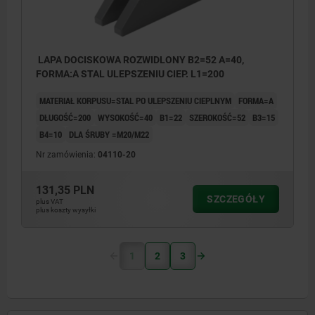
LAPA DOCISKOWA ROZWIDLONY B2=52 A=40,
FORMA:A STAL ULEPSZENIU CIEP. L1=200
MATERIAŁ KORPUSU=STAL PO ULEPSZENIU CIEPLNYM
FORMA=A
DŁUGOŚĆ=200
WYSOKOŚĆ=40
B1=22
SZEROKOŚĆ=52
B3=15
B4=10
DLA ŚRUBY =M20/M22
Nr zamówienia:
04110-20
131,35 PLN
SZCZEGÓŁY
plus VAT
plus koszty wysyłki
1
2
3