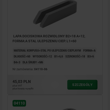
LAPA DOCISKOWA ROZWIDLONY B2=18 A=12,
FORMA:A STAL ULEPSZENIU CIEP. L1=60
MATERIAŁ KORPUSU=STAL PO ULEPSZENIU CIEPLNYM
FORMA=A
DŁUGOŚĆ=60
WYSOKOŚĆ=12
B1=6,6
SZEROKOŚĆ=18
B3=6
B4=3
DLA ŚRUBY =M6
Nr zamówienia:
04110-06
45,03 PLN
SZCZEGÓŁY
plus VAT
plus koszty wysyłki
04110