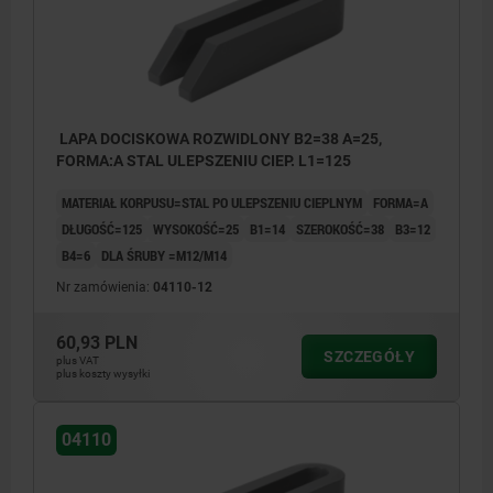
LAPA DOCISKOWA ROZWIDLONY B2=38 A=25,
FORMA:A STAL ULEPSZENIU CIEP. L1=125
MATERIAŁ KORPUSU=STAL PO ULEPSZENIU CIEPLNYM
FORMA=A
DŁUGOŚĆ=125
WYSOKOŚĆ=25
B1=14
SZEROKOŚĆ=38
B3=12
B4=6
DLA ŚRUBY =M12/M14
Nr zamówienia:
04110-12
60,93 PLN
SZCZEGÓŁY
plus VAT
plus koszty wysyłki
04110