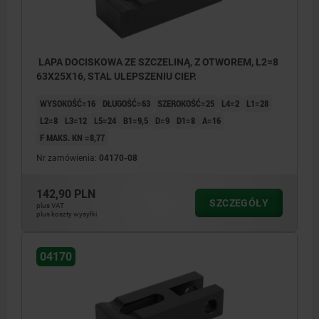
LAPA DOCISKOWA ZE SZCZELINĄ, Z OTWOREM, L2=8
63X25X16, STAL ULEPSZENIU CIEP.
WYSOKOŚĆ=16
DŁUGOŚĆ=63
SZEROKOŚĆ=25
L4=2
L1=28
L2=8
L3=12
L5=24
B1=9,5
D=9
D1=8
A=16
F MAKS. KN =8,77
Nr zamówienia:
04170-08
142,90 PLN
SZCZEGÓŁY
plus VAT
plus koszty wysyłki
04170