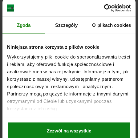
LAPA DOCISKOWA ZE SZCZELINĄ, Z OTWOREM,
Zgoda
Szczegóły
O plikach cookies
L2=12 100X40X25, STAL ULEPSZENIU CIEP.
WYSOKOŚĆ=25
DŁUGOŚĆ=100
SZEROKOŚĆ=40
L4=3
L1=45
Niniejsza strona korzysta z plików cookie
L2=12
L3=22
L5=36
B1=14,5
D=14
D1=12
A=25
F MAKS. KN =20,2
Wykorzystujemy pliki cookie do spersonalizowania treści
i reklam, aby oferować funkcje społecznościowe i
Nr zamówienia:
04170-12
analizować ruch w naszej witrynie. Informacje o tym, jak
korzystasz z naszej witryny, udostępniamy partnerom
265,44 PLN
SZCZEGÓŁY
plus VAT
społecznościowym, reklamowym i analitycznym.
plus koszty wysyłki
Partnerzy mogą połączyć te informacje z innymi danymi
otrzymanymi od Ciebie lub uzyskanymi podczas
korzystania z ich usług.
SZCZEGÓŁY
CAD
Zezwól na wszystkie