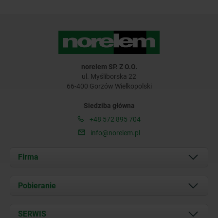
norelem SP. Z O.O.
ul. Myśliborska 22
66-400 Gorzów Wielkopolski
Siedziba główna
+48 572 895 704
info@norelem.pl
Firma
O nas
Pobieranie
Aktualności
Documents
SERWIS
Kontakt