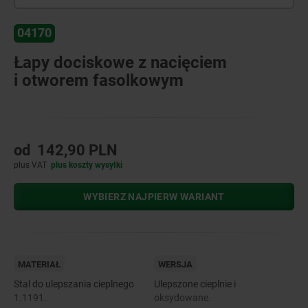
04170
Łapy dociskowe z nacięciem
i otworem fasolkowym
od
142,90 PLN
plus VAT
plus koszty wysyłki
WYBIERZ NAJPIERW WARIANT
MATERIAŁ
WERSJA
Stal do ulepszania cieplnego
Ulepszone cieplnie i
1.1191.
oksydowane.