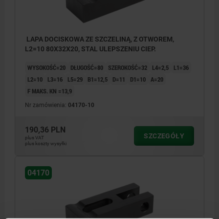
LAPA DOCISKOWA ZE SZCZELINĄ, Z OTWOREM,
L2=10 80X32X20, STAL ULEPSZENIU CIEP.
WYSOKOŚĆ=20
DŁUGOŚĆ=80
SZEROKOŚĆ=32
L4=2,5
L1=36
L2=10
L3=16
L5=29
B1=12,5
D=11
D1=10
A=20
F MAKS. KN =13,9
Nr zamówienia:
04170-10
190,36 PLN
SZCZEGÓŁY
plus VAT
plus koszty wysyłki
04170