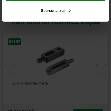
DO POBRANIA
Spersonalizuj
Inni klienci również kupili
04188
Łapa dociskowa