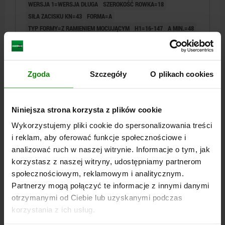
WERSJA 1=WERSJA DŁUGA
SZEROKOŚĆ ROWKA=18
SIŁA ZACISKU KN=43
FORMA=A
TYP FORMY=Z RAMIENIEM MOCUJĄCYM
H1=16-147
A MIN.=48
A MAX.=144
DŁUGOŚĆ/SZEROKOŚĆ=75
B1=20
GWINT=M16
D1=M20
WYSOKOŚĆ=116
H2=175
H3=43
H4=29
H5=29
DŁUGOŚĆ/SZEROKOŚĆ=150
L1=25
ROZWARTOŚĆ KLUCZA=10
Zgoda
Szczegóły
O plikach cookies
MOMENT DOKRĘCANIA M1 NM=200
MOMENT DOKRĘCANIA M2 NM=150
Nr zamówienia:
04629-10-1161501
Niniejsza strona korzysta z plików cookie
Wykorzystujemy pliki cookie do spersonalizowania treści
2 165,68 PLN
SZCZEGÓŁY
i reklam, aby oferować funkcje społecznościowe i
plus VAT
plus koszty wysyłki
analizować ruch w naszej witrynie. Informacje o tym, jak
korzystasz z naszej witryny, udostępniamy partnerom
04629-10 A
społecznościowym, reklamowym i analitycznym.
Partnerzy mogą połączyć te informacje z innymi danymi
otrzymanymi od Ciebie lub uzyskanymi podczas
korzystania z ich usług.