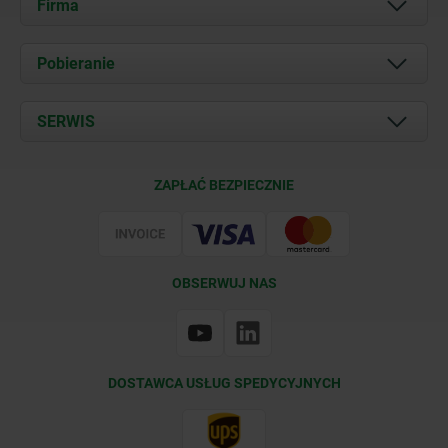
Firma
O nas
Pobieranie
Aktualności
Documents
SERWIS
Kontakt
Warunki dostawy
ZAPŁAĆ BEZPIECZNIE
Certyfikacja
OBSERWUJ NAS
DOSTAWCA USŁUG SPEDYCYJNYCH