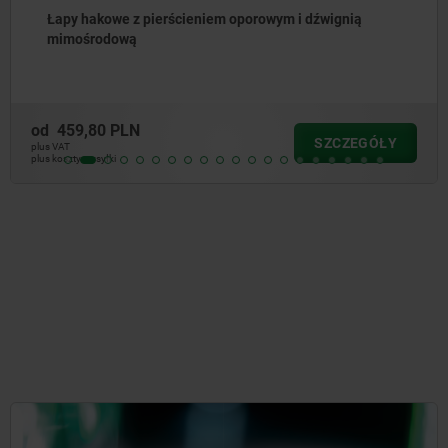
 hakowe z pierścieniem oporowym i dźwignią
Pod
środową
9,80 PLN
od
4
SZCZEGÓŁY
plus VAT
 wysyłki
plus kos