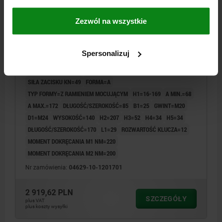
Zezwól na wszystkie
DOCISKACZ 3-STOPNIOWE, WERSJA DLUGA,
FORMA:A Z RAMIENIEM MOCUJĄCYM, M20, L=170,
B=85, H=140, STAL ULEPSZENIU CIEP. CZARNY
Spersonalizuj
OCYNKOWANY
WERSJA 1=WERSJA DŁUGA
SZEROKOŚĆ ROWKA=22
SIŁA ZACISKU KN=49
FORMA=A
TYP FORMY=Z RAMIENIEM MOCUJĄCYM
H1=16-169
A MIN.=68
A MAX.=172
DŁUGOŚĆ/SZEROKOŚĆ=85
B1=25
GWINT=M20
D1=M24
WYSOKOŚĆ=140
H2=207
H3=52
H4=34
H5=34
DŁUGOŚĆ/SZEROKOŚĆ=170
L1=29
ROZWARTOŚĆ KLUCZA=12
MOMENT DOKRĘCANIA M1 NM=220
MOMENT DOKRĘCANIA M2 NM=200
Nr zamówienia:
04629-10-1201701
2 919,62 PLN
SZCZEGÓŁY
plus VAT
plus koszty wysyłki