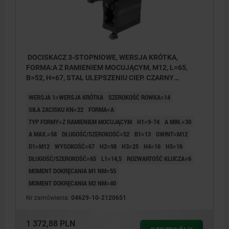
DOCISKACZ 3-STOPNIOWE, WERSJA KRÓTKA,
FORMA:A Z RAMIENIEM MOCUJĄCYM, M12, L=65,
B=52, H=67, STAL ULEPSZENIU CIEP. CZARNY
OCYNKOWANY
WERSJA 1=WERSJA KRÓTKA
SZEROKOŚĆ ROWKA=14
SIŁA ZACISKU KN=22
FORMA=A
TYP FORMY=Z RAMIENIEM MOCUJĄCYM
H1=9-74
A MIN.=30
A MAX.=58
DŁUGOŚĆ/SZEROKOŚĆ=52
B1=13
GWINT=M12
D1=M12
WYSOKOŚĆ=67
H2=98
H3=25
H4=16
H5=16
DŁUGOŚĆ/SZEROKOŚĆ=65
L1=14,5
ROZWARTOŚĆ KLUCZA=6
MOMENT DOKRĘCANIA M1 NM=55
MOMENT DOKRĘCANIA M2 NM=40
Nr zamówienia:
04629-10-2120651
1 372,88 PLN