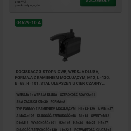
SZCZEGÓŁY
plus VAT
plus koszty wysyłki
04629-10 A
DOCISKACZ 3-STOPNIOWE, WERSJA DLUGA,
FORMA:A Z RAMIENIEM MOCUJĄCYM, M12, L=130,
B=68, H=101, STAL ULEPSZENIU CIEP. CZARNY
OCYNKOWANY
WERSJA 1=WERSJA DŁUGA
SZEROKOŚĆ ROWKA=14
SIŁA ZACISKU KN=30
FORMA=A
TYP FORMY=Z RAMIENIEM MOCUJĄCYM
H1=13-129
A MIN.=37
A MAX.=106
DŁUGOŚĆ/SZEROKOŚĆ=68
B1=18
GWINT=M12
D1=M16
WYSOKOŚĆ=101
H2=146
H3=34
H4=27
H5=27
DŁUGOŚĆ/SZEROKOŚĆ=130
L1=22,5
ROZWARTOŚĆ KLUCZA=8