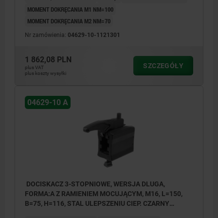
MOMENT DOKRĘCANIA M1 NM=100
MOMENT DOKRĘCANIA M2 NM=70
Nr zamówienia:
04629-10-1121301
1 862,08 PLN
SZCZEGÓŁY
plus VAT
plus koszty wysyłki
04629-10 A
DOCISKACZ 3-STOPNIOWE, WERSJA DLUGA,
FORMA:A Z RAMIENIEM MOCUJĄCYM, M16, L=150,
B=75, H=116, STAL ULEPSZENIU CIEP. CZARNY
OCYNKOWANY