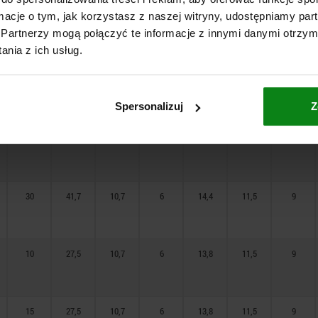
ormacje o tym, jak korzystasz z naszej witryny, udostępniamy p
30
33,5
10,7
6
14,4
11,5
9
Partnerzy mogą połączyć te informacje z innymi danymi otrzym
nia z ich usług.
10
41,7
10,7
6
14,4
11,5
9
Spersonalizuj
Z
15
41,7
10,7
6
14,4
11,5
9
30
41,7
10,7
6
14,4
11,5
9
10
27,5
10,7
6
13,8
11,5
9
15
27,5
10,7
6
13,8
11,5
9