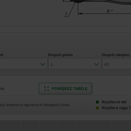
L
A1
M3
10
27,5
M4
15
33,5
sów
POWIĘKSZ TABELĘ
M5
20
41,7
Wysyłka od ręki
razy dziennie w regularnych odstępach czasu.
Wysyłka w ciągu 1
M6
25
59,1
M8
30
79,2