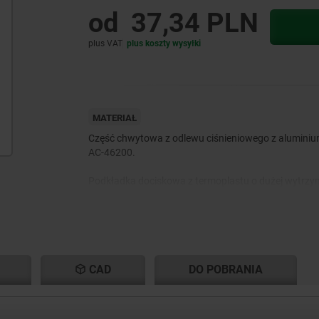
od
37,34 PLN
plus VAT
plus koszty wysyłki
MATERIAŁ
Część chwytowa z odlewu ciśnieniowego z alumini
AC-46200.
Podkładka dociskowa z termoplastu o dużej wytrzym
wzmocnionego włóknem szklanym.
Sworznie osiowe ze stali, klasa trwałości 5.8 lub ze st
nierdzewnej 1.4305.
Śruba dwustronna ze stali, klasa trwałości 5.8 lub ze 
CAD
DO POBRANIA
nierdzewnej 1.4305.