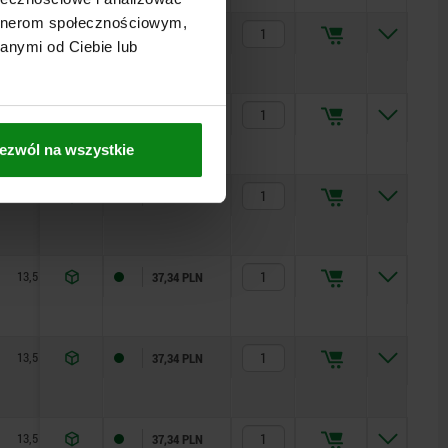
artnerom społecznościowym,
13,5
28
1
0,6
45
37,34 PLN
anymi od Ciebie lub
13,5
36,2
1
1,5
90
37,34 PLN
ezwól na wszystkie
13,5
36,2
1
1,5
90
37,34 PLN
13,5
36,2
1
1,5
90
37,34 PLN
13,5
22
1
0,5
50
37,34 PLN
13,5
22
1
0,5
50
37,34 PLN