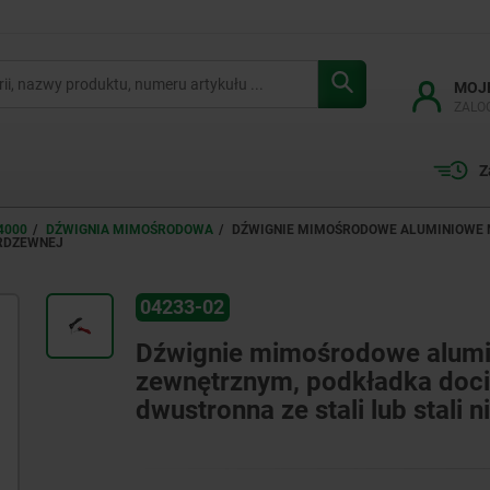
MOJ
ZALO
Z
4000
DŹWIGNIA MIMOŚRODOWA
DŹWIGNIE MIMOŚRODOWE ALUMINIOWE 
ERDZEWNEJ
04233-02
Dźwignie mimośrodowe alumi
zewnętrznym, podkładka doci
dwustronna ze stali lub stali 