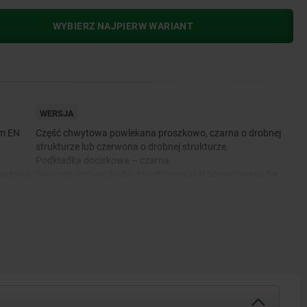
WYBIERZ NAJPIERW WARIANT
WERSJA
um EN
Część chwytowa powlekana proszkowo, czarna o drobnej
strukturze lub czerwona o drobnej strukturze.
Podkładka dociskowa – czarna.
ałości,
Sworzeń osiowy, śruba dwustronna stal pasywowana na
niebiesko lub stal nierdzewna niepowlekana.
ali
stali