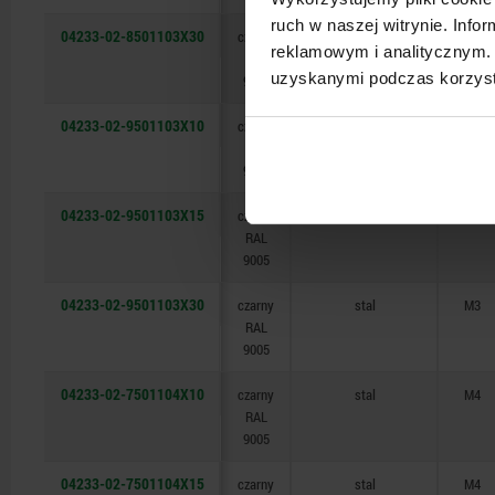
ruch w naszej witrynie. Inf
04233-02-8501103X30
czarny
stal
M3
reklamowym i analitycznym. 
RAL
uzyskanymi podczas korzysta
9005
04233-02-9501103X10
czarny
stal
M3
RAL
9005
04233-02-9501103X15
czarny
stal
M3
RAL
9005
04233-02-9501103X30
czarny
stal
M3
RAL
9005
04233-02-7501104X10
czarny
stal
M4
RAL
9005
04233-02-7501104X15
czarny
stal
M4