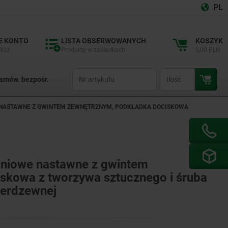
PL
E KONTO
LISTA OBSERWOWANYCH
KOSZYK
GUJ
Produkty w zakładkach
0,00 PLN
productCode
qty
amów. bezpośr.
NASTAWNE Z GWINTEM ZEWNĘTRZNYM, PODKŁADKA DOCISKOWA
niowe nastawne z gwintem
skowa z tworzywa sztucznego i śruba
nierdzewnej