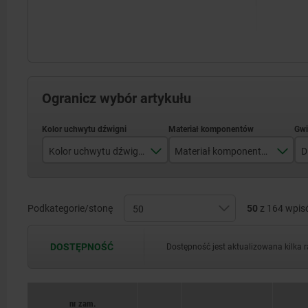
Ogranicz wybór artykułu
Kolor uchwytu dźwigni
Materiał komponentów
D
czarny RAL 9005
stal
czerwony RAL 3020
stal nierdzewna
Podkategorie/stonę
50
z 164 wpi
DOSTĘPNOŚĆ
Dostępność jest aktualizowana kilka 
nr zam.
nr zam.