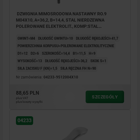
DZWIGNIA MIMOSRODOWA NASTAWNY RO.9
M04X10, A=36,2, B=14,4, STAL NIERDZEWNA
POLEROWANE ELEKTROLIT., KOMP:STAL
NIERDZEWNA
GWINT=M4
DŁUGOŚĆ GWINTU=10
DŁUGOŚĆ RĘKOJEŚCI=41,7
POWIERZCHNIA KORPUSU=POLEROWANE ELEKTROLITYCZNIE
D1=12
D2=6
SZEROKOŚĆ=14,4
B1=11,5
H=9
WYSOKOŚĆ=13
DŁUGOŚĆ RĘKOJEŚCI=36,2
SKOK S=1
SIŁA ZACISKU F (KN)=1,5
SIŁA RĘCZNA FH N=90
Nr zamówienia:
04233-9512004X10
88,65 PLN
SZCZEGÓŁY
plus VAT
plus koszty wysyłki
04233