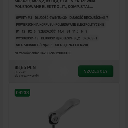
M03X30, A=36,2, B=14,4, STAL NIERDZEWNA
POLEROWANE ELEKTROLIT., KOMP:STAL
NIERDZEWNA
GWINT=M3
DŁUGOŚĆ GWINTU=30
DŁUGOŚĆ RĘKOJEŚCI=41,7
POWIERZCHNIA KORPUSU=POLEROWANE ELEKTROLITYCZNIE
D1=12
D2=6
SZEROKOŚĆ=14,4
B1=11,5
H=9
WYSOKOŚĆ=13
DŁUGOŚĆ RĘKOJEŚCI=36,2
SKOK S=1
SIŁA ZACISKU F (KN)=1,5
SIŁA RĘCZNA FH N=90
Nr zamówienia:
04233-9512003X30
88,65 PLN
SZCZEGÓŁY
plus VAT
plus koszty wysyłki
04233