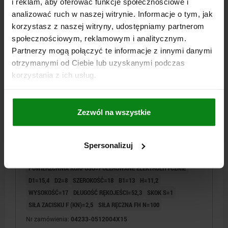
i reklam, aby oferować funkcje społecznościowe i
plus koszty wysyłki
analizować ruch w naszej witrynie. Informacje o tym, jak
korzystasz z naszej witryny, udostępniamy partnerom
04233
społecznościowym, reklamowym i analitycznym.
Partnerzy mogą połączyć te informacje z innymi danymi
otrzymanymi od Ciebie lub uzyskanymi podczas
korzystania z ich usług.
Zezwól na wszystkie
DZWIGNIA MIMOSRODOWA NASTAWNY RO.0
M04X15, A=52,3, B=18, STAL NIERDZEWNA
POLEROWANE ELEKTROLIT., KOMP:STAL
Spersonalizuj
NIERDZEWNA
GWINT=M4
DŁUGOŚĆ GWINTU=15
DŁUGOŚĆ RĘKOJEŚCI=59,1
POWIERZCHNIA KORPUSU=POLEROWANE ELEKTROLITYCZNIE
D1=15,4
D2=8
SZEROKOŚĆ=18
B1=13
H=11,2
WYSOKOŚĆ=17
DŁUGOŚĆ RĘKOJEŚCI=52,3
SKOK S=1
SIŁA ZACISKU F (KN)=2,5
SIŁA RĘCZNA FH N=100
Nr zamówienia:
04233-0512004X15