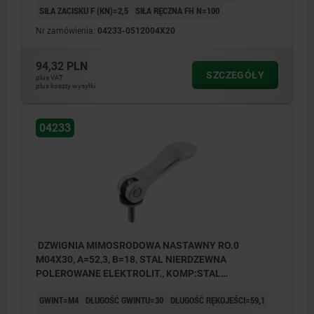
SIŁA ZACISKU F (KN)=2,5
SIŁA RĘCZNA FH N=100
Nr zamówienia:
04233-0512004X20
94,32 PLN
SZCZEGÓŁY
plus VAT
plus koszty wysyłki
04233
DZWIGNIA MIMOSRODOWA NASTAWNY RO.0
M04X30, A=52,3, B=18, STAL NIERDZEWNA
POLEROWANE ELEKTROLIT., KOMP:STAL
NIERDZEWNA
GWINT=M4
DŁUGOŚĆ GWINTU=30
DŁUGOŚĆ RĘKOJEŚCI=59,1