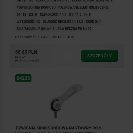
POWIERZCHNIA KORPUSU=POLEROWANE ELEKTROLITYCZNIE
D1=12
D2=6
SZEROKOŚĆ=14,4
B1=11,5
H=9
WYSOKOŚĆ=13
DŁUGOŚĆ RĘKOJEŚCI=36,2
SKOK S=1
SIŁA ZACISKU F (KN)=1,5
SIŁA RĘCZNA FH N=90
Nr zamówienia:
04233-9512003X15
88,65 PLN
SZCZEGÓŁY
plus VAT
plus koszty wysyłki
04233
DZWIGNIA MIMOSRODOWA NASTAWNY RO.9