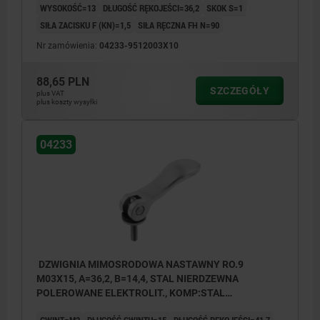
WYSOKOŚĆ=13
DŁUGOŚĆ RĘKOJEŚCI=36,2
SKOK S=1
SIŁA ZACISKU F (KN)=1,5
SIŁA RĘCZNA FH N=90
Nr zamówienia:
04233-9512003X10
1) Trzpień do dokładnej regulacji dźwigni
88,65 PLN
mocującej
SZCZEGÓŁY
plus VAT
plus koszty wysyłki
04233
DZWIGNIA MIMOSRODOWA NASTAWNY RO.9
M03X15, A=36,2, B=14,4, STAL NIERDZEWNA
POLEROWANE ELEKTROLIT., KOMP:STAL
NIERDZEWNA
GWINT=M3
DŁUGOŚĆ GWINTU=15
DŁUGOŚĆ RĘKOJEŚCI=41,7