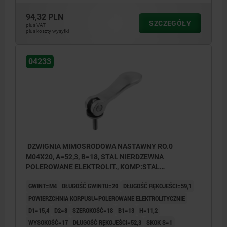
94,32 PLN
SZCZEGÓŁY
plus VAT
plus koszty wysyłki
04233
DZWIGNIA MIMOSRODOWA NASTAWNY RO.0
M04X20, A=52,3, B=18, STAL NIERDZEWNA
POLEROWANE ELEKTROLIT., KOMP:STAL
NIERDZEWNA
GWINT=M4
DŁUGOŚĆ GWINTU=20
DŁUGOŚĆ RĘKOJEŚCI=59,1
POWIERZCHNIA KORPUSU=POLEROWANE ELEKTROLITYCZNIE
D1=15,4
D2=8
SZEROKOŚĆ=18
B1=13
H=11,2
WYSOKOŚĆ=17
DŁUGOŚĆ RĘKOJEŚCI=52,3
SKOK S=1