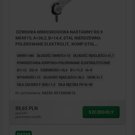
DZWIGNIA MIMOSRODOWA NASTAWNY RO.9
M04X15, A=36,2, B=14,4, STAL NIERDZEWNA
POLEROWANE ELEKTROLIT., KOMP:STAL
NIERDZEWNA
GWINT=M4
DŁUGOŚĆ GWINTU=15
DŁUGOŚĆ RĘKOJEŚCI=41,7
POWIERZCHNIA KORPUSU=POLEROWANE ELEKTROLITYCZNIE
D1=12
D2=6
SZEROKOŚĆ=14,4
B1=11,5
H=9
WYSOKOŚĆ=13
DŁUGOŚĆ RĘKOJEŚCI=36,2
SKOK S=1
SIŁA ZACISKU F (KN)=1,5
SIŁA RĘCZNA FH N=90
Nr zamówienia:
04233-9512004X15
88,65 PLN
SZCZEGÓŁY
plus VAT
plus koszty wysyłki
04233