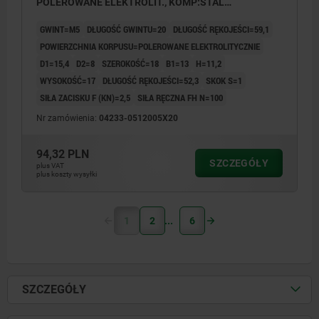
POLEROWANE ELEKTROLIT., KOMP:STAL
NIERDZEWNA
GWINT=M5
DŁUGOŚĆ GWINTU=20
DŁUGOŚĆ RĘKOJEŚCI=59,1
POWIERZCHNIA KORPUSU=POLEROWANE ELEKTROLITYCZNIE
D1=15,4
D2=8
SZEROKOŚĆ=18
B1=13
H=11,2
WYSOKOŚĆ=17
DŁUGOŚĆ RĘKOJEŚCI=52,3
SKOK S=1
SIŁA ZACISKU F (KN)=2,5
SIŁA RĘCZNA FH N=100
Nr zamówienia:
04233-0512005X20
94,32 PLN
SZCZEGÓŁY
plus VAT
plus koszty wysyłki
1
2
6
SZCZEGÓŁY