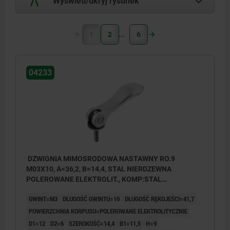
Wyświetl/ukryj rysunek
1
2
6
04233
DZWIGNIA MIMOSRODOWA NASTAWNY RO.9
M03X10, A=36,2, B=14,4, STAL NIERDZEWNA
POLEROWANE ELEKTROLIT., KOMP:STAL
NIERDZEWNA
GWINT=M3
DŁUGOŚĆ GWINTU=10
DŁUGOŚĆ RĘKOJEŚCI=41,7
POWIERZCHNIA KORPUSU=POLEROWANE ELEKTROLITYCZNIE
D1=12
D2=6
SZEROKOŚĆ=14,4
B1=11,5
H=9