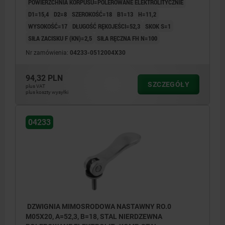
POWIERZCHNIA KORPUSU=POLEROWANE ELEKTROLITYCZNIE
D1=15,4
D2=8
SZEROKOŚĆ=18
B1=13
H=11,2
WYSOKOŚĆ=17
DŁUGOŚĆ RĘKOJEŚCI=52,3
SKOK S=1
SIŁA ZACISKU F (KN)=2,5
SIŁA RĘCZNA FH N=100
Nr zamówienia:
04233-0512004X30
94,32 PLN
SZCZEGÓŁY
plus VAT
plus koszty wysyłki
04233
DZWIGNIA MIMOSRODOWA NASTAWNY RO.0
M05X20, A=52,3, B=18, STAL NIERDZEWNA