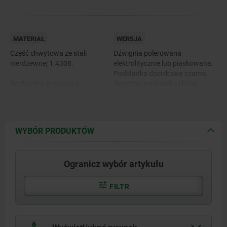
MATERIAŁ
WERSJA
Część chwytowa ze stali
Dźwignia polerowana
nierdzewnej 1.4308.
elektrolitycznie lub piaskowana.
Podkładka dociskowa czarna.
Podkładka dociskowa
Sworzeń, podkładka i kołek
z tworzywa sztucznego PA 66
gwintowany niepowlekane.
GF 35-X wzmacnianego
włóknem szklanym.
WYBÓR PRODUKTÓW
Sworzeń, podkładka i śruba
dwustronna ze stali nierdzewnej
1.4305.
Ogranicz wybór artykułu
FILTR