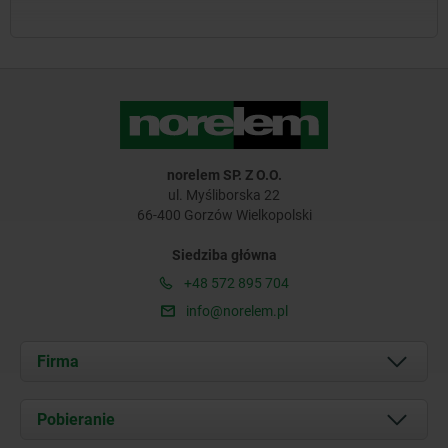
norelem SP. Z O.O.
ul. Myśliborska 22
66-400 Gorzów Wielkopolski
Siedziba główna
+48 572 895 704
info@norelem.pl
Firma
O nas
Pobieranie
Aktualności