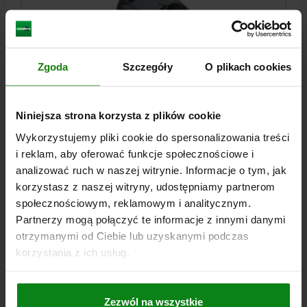
Zgoda
Szczegóły
O plikach cookies
DOCISK BOCZNY PALCOWY WYSOKI, FORMA:B STAL
ULEPSZENIU CIEP., KOMP:STAL ULEPSZENIU CIEP.
SZEROKOŚĆ=100
B1=70
B2=40
GWINT=M16
H1=30
Niniejsza strona korzysta z plików cookie
WYSOKOŚĆ=38
H2=13
H3=2
J=14
L1=50
DŁUGOŚĆ=77
Wykorzystujemy pliki cookie do spersonalizowania treści
SW=8
SIŁA ZACISKU N=17000
MOMENT DOKRĘCANIA NM=60
i reklam, aby oferować funkcje społecznościowe i
Nr zamówienia:
04482-1638
analizować ruch w naszej witrynie. Informacje o tym, jak
korzystasz z naszej witryny, udostępniamy partnerom
1 383,66 PLN
społecznościowym, reklamowym i analitycznym.
SZCZEGÓŁY
plus VAT
Partnerzy mogą połączyć te informacje z innymi danymi
plus koszty wysyłki
otrzymanymi od Ciebie lub uzyskanymi podczas
korzystania z ich usług.
SZCZEGÓŁY
Zezwól na wszystkie