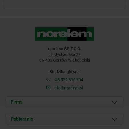
norelem SP. Z O.O.
ul. Myśliborska 22
66-400 Gorzów Wielkopolski
Siedziba główna
+48 572 895 704
info@norelem.pl
Firma
O nas
Pobieranie
Aktualności