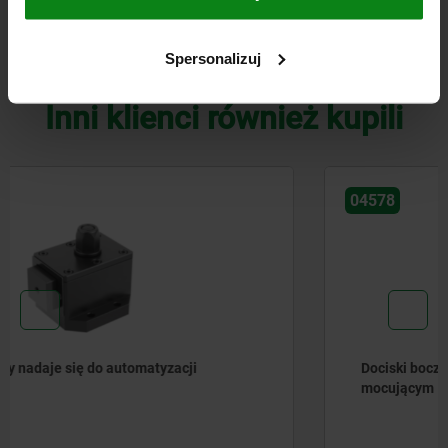
CAD
Spersonalizuj
DO POBRANIA
Inni klienci również kupili
04578
Dociski boczne stalowe z podwójnym zaczepem
mocującym