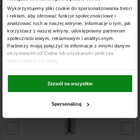
Wykorzystujemy pliki cookie do spersonalizowania treści
i reklam, aby oferować funkcje społecznościowe i
SZCZEGÓŁY
analizować ruch w naszej witrynie. Informacje o tym, jak
korzystasz z naszej witryny, udostępniamy partnerom
CAD
społecznościowym, reklamowym i analitycznym.
Partnerzy mogą połączyć te informacje z innymi danymi
DO POBRANIA
otrzymanymi od Ciebie lub uzyskanymi podczas
korzystania z ich usług.
Inni klienci również kupili
Zezwól na wszystkie
NOWOŚĆ
77-81
0
Spersonalizuj