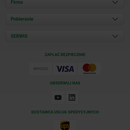
Firma
O nas
Pobieranie
Aktualności
Documents
SERWIS
Kontakt
Warunki dostawy
ZAPŁAĆ BEZPIECZNIE
Certyfikacja
OBSERWUJ NAS
DOSTAWCA USŁUG SPEDYCYJNYCH