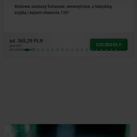
alowe zawiasy listwowe, wewnętrzne, z łabędzią
yjką i kątem otwarcia 120°
365,29 PLN
o
SZCZEGÓŁY
AT
plus
szty wysyłki
plus