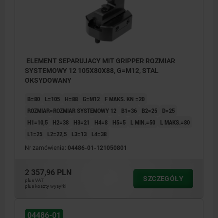
ELEMENT SEPARUJACY MIT GRIPPER ROZMIAR
SYSTEMOWY 12 105X80X88, G=M12, STAL
OKSYDOWANY
B=80
L=105
H=88
G=M12
F MAKS. KN =20
ROZMIAR=ROZMIAR SYSTEMOWY 12
B1=36
B2=25
D=25
H1=10,5
H2=38
H3=21
H4=8
H5=5
L MIN.=50
L MAKS.=80
L1=25
L2=22,5
L3=13
L4=38
Nr zamówienia:
04486-01-121050801
2 357,96 PLN
SZCZEGÓŁY
plus VAT
plus koszty wysyłki
1) Uwaga: niebezpieczeństwo
04486-01