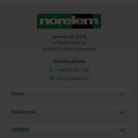
norelem SP. Z O.O.
ul. Myśliborska 22
66-400 Gorzów Wielkopolski
Siedziba główna
+48 572 895 704
info@norelem.pl
Firma
O nas
Pobieranie
Aktualności
Documents
SERWIS
Kontakt