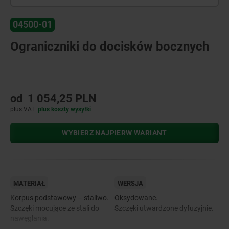
04500-01
Ograniczniki do docisków bocznych
od
1 054,25 PLN
plus VAT
plus koszty wysyłki
WYBIERZ NAJPIERW WARIANT
MATERIAŁ
WERSJA
Korpus podstawowy – staliwo.
Oksydowane.
Szczęki mocujące ze stali do
Szczęki utwardzone dyfuzyjnie.
nawęglania.