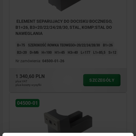
ELEMENT SEPARUJACY DO DOCISKU BOCZNEGO,
B1=26, B3=20/22/24/28/30, STAL, KOMP:STAL DO
NAWEGLANIA
B=75
SZEROKOŚĆ ROWKA TEOWEGO=20/22/24/28/30
B1=26
B2=20
D=M6
H=100
H1=45
H3=40
L=177
L1=85,5
S=12
Nr zamówienia:
04500-01-26
1 340,60 PLN
SZCZEGÓŁY
plus VAT
plus koszty wysyłki
04500-01