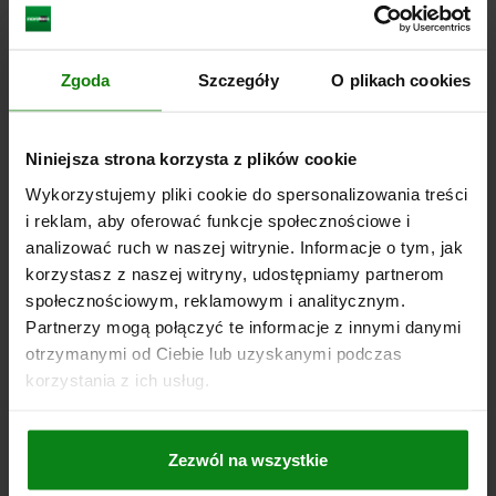
ELEMENT SEPARUJACY DO DOCISKU BOCZNEGO,
Zgoda
Szczegóły
O plikach cookies
B1=38, B3=32/36/42, STAL, KOMP:STAL DO
NAWEGLANIA
B=90
SZEROKOŚĆ ROWKA TEOWEGO=32/36/42
B1=38
B2=20
Niniejsza strona korzysta z plików cookie
D=M6
H=120
H1=56
H3=40
L=211
L1=95
S=12
Wykorzystujemy pliki cookie do spersonalizowania treści
Nr zamówienia:
04500-01-38
i reklam, aby oferować funkcje społecznościowe i
analizować ruch w naszej witrynie. Informacje o tym, jak
1 624,26 PLN
korzystasz z naszej witryny, udostępniamy partnerom
SZCZEGÓŁY
plus VAT
społecznościowym, reklamowym i analitycznym.
plus koszty wysyłki
Partnerzy mogą połączyć te informacje z innymi danymi
otrzymanymi od Ciebie lub uzyskanymi podczas
korzystania z ich usług.
SZCZEGÓŁY
CAD
Zezwól na wszystkie