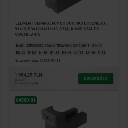
ELEMENT SEPARUJACY DO DOCISKU BOCZNEGO,
B1=19, B3=12/14/16/18, STAL, KOMP:STAL DO
NAWEGLANIA
B=65
SZEROKOŚĆ ROWKA TEOWEGO=12/14/16/18
B1=19
B2=20
D=M6
H=85
H1=38
H3=40
L=132
L1=66
S=12
Nr zamówienia:
04500-01-19
1 054,25 PLN
SZCZEGÓŁY
plus VAT
plus koszty wysyłki
04500-01