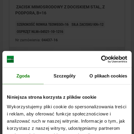
ZACISK MIMOSRODOWY Z DOCISKIEM STAL, Z
PODPORA, B=16
SZEROKOŚĆ ROWKA TEOWEGO=16
SIŁA ZACISKU KN=12
OSPRZĘT NLM=04521-10-1216
Nr zamówienia:
04437-16
523,20 PLN
SZCZEGÓŁY
plus VAT
plus koszty wysyłki
Zgoda
Szczegóły
O plikach cookies
04437
Niniejsza strona korzysta z plików cookie
Wykorzystujemy pliki cookie do spersonalizowania treści
i reklam, aby oferować funkcje społecznościowe i
analizować ruch w naszej witrynie. Informacje o tym, jak
korzystasz z naszej witryny, udostępniamy partnerom
ZACISK MIMOSRODOWY Z DOCISKIEM STAL, Z