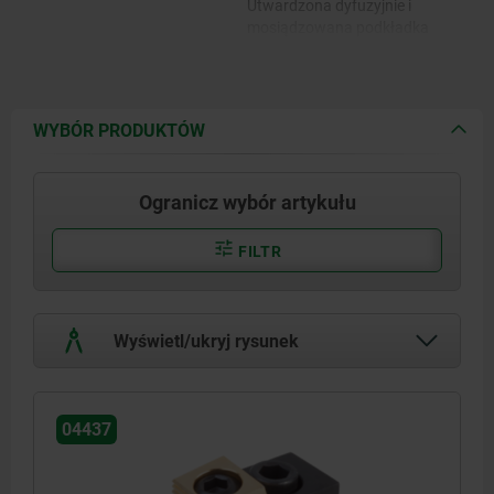
Utwardzona dyfuzyjnie i
mosiądzowana podkładka
WYBÓR PRODUKTÓW
Ogranicz wybór artykułu
FILTR
Wyświetl/ukryj rysunek
04437