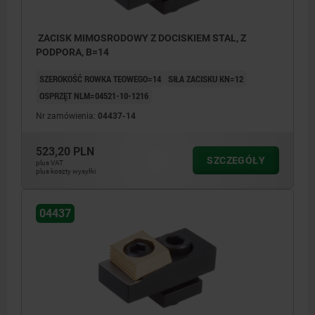
ZACISK MIMOSRODOWY Z DOCISKIEM STAL, Z
PODPORA, B=14
SZEROKOŚĆ ROWKA TEOWEGO=14
SIŁA ZACISKU KN=12
OSPRZĘT NLM=04521-10-1216
Nr zamówienia:
04437-14
523,20 PLN
SZCZEGÓŁY
plus VAT
plus koszty wysyłki
04437