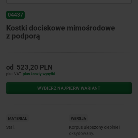
04437
Kostki dociskowe mimośrodowe
z podporą
od
523,20 PLN
plus VAT
plus koszty wysyłki
WYBIERZ NAJPIERW WARIANT
MATERIAŁ
WERSJA
Stal.
Korpus ulepszony cieplnie i
oksydowany.