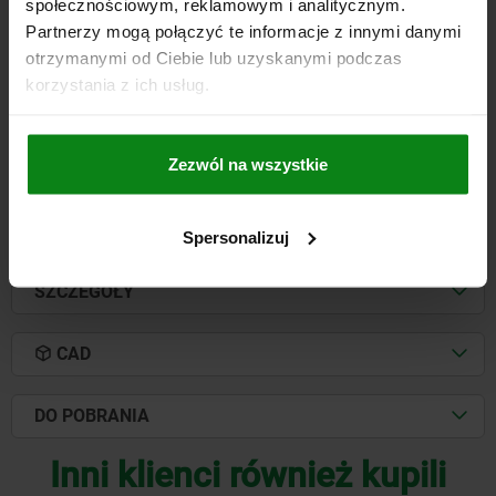
społecznościowym, reklamowym i analitycznym.
PODPORA, B=18
Partnerzy mogą połączyć te informacje z innymi danymi
SZEROKOŚĆ ROWKA TEOWEGO=18
SIŁA ZACISKU KN=12
otrzymanymi od Ciebie lub uzyskanymi podczas
OSPRZĘT NLM=04521-10-1216
korzystania z ich usług.
Nr zamówienia:
04437-18
Zezwól na wszystkie
523,20 PLN
SZCZEGÓŁY
plus VAT
plus koszty wysyłki
Spersonalizuj
SZCZEGÓŁY
CAD
DO POBRANIA
Inni klienci również kupili