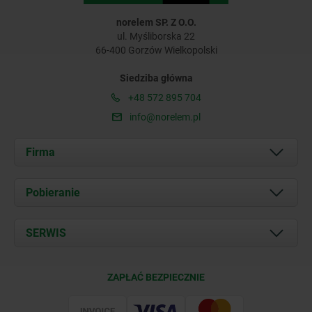
norelem SP. Z O.O.
ul. Myśliborska 22
66-400 Gorzów Wielkopolski
Siedziba główna
+48 572 895 704
info@norelem.pl
Firma
O nas
Pobieranie
Aktualności
Documents
SERWIS
Kontakt
Warunki dostawy
ZAPŁAĆ BEZPIECZNIE
Certyfikacja