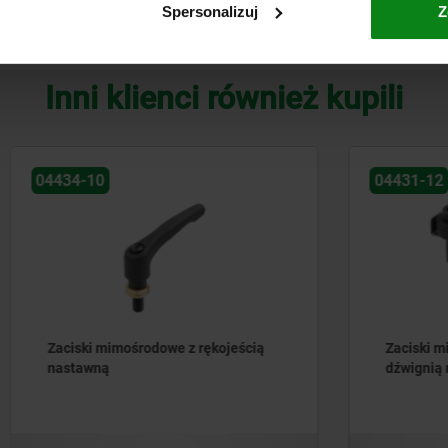
Spersonalizuj
Z
POWIĘKSZ TABELĘ
Inni klienci również kupili
04431-12
imośrodowe z rękojeścią
Zaciski mimośrodowe stal
dźwignią nastawną