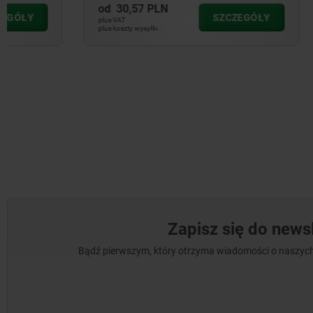
od
30,57 PLN
od
172,59
SZCZEGÓŁY
plus VAT
plus VAT
plus koszty wysyłki
plus koszty wysył
Zapisz się do newsl
Bądź pierwszym, który otrzyma wiadomości o naszych