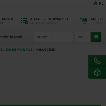
PL
E KONTO
LISTA OBSERWOWANYCH
KOSZYK
GUJ
Produkty w zakładkach
0,00 PLN
productCode
qty
amów. bezpośr.
CE
KOSTKI MOCUJĄCE
OGRANICZNIK