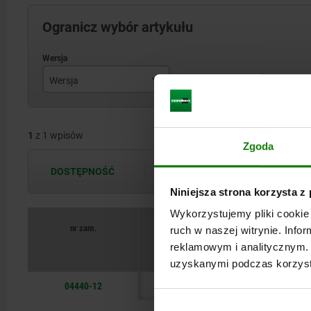
Ogranicz wybór artykułu
Wersja
Ogranicznik
1
z 1 wpisów
Zgoda
DOSTĘPNOŚĆ
Dostępność jest aktualizowana kilka 
Niniejsza strona korzysta z
Wykorzystujemy pliki cookie 
nr zam.
ruch w naszej witrynie. Inf
reklamowym i analitycznym. 
uzyskanymi podczas korzysta
04440-12