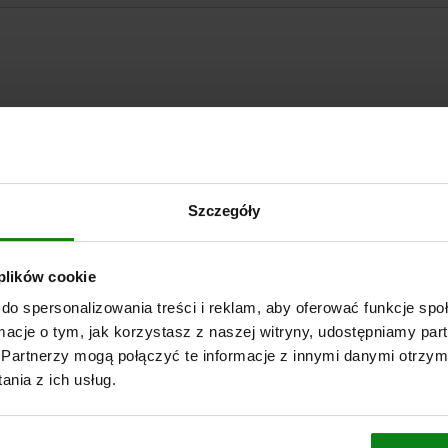
POWIĘKSZ TABELĘ
Szczegóły
Wysyłka od ręki
razy dziennie w regularnych odstępach czasu.
Wysyłka w ciągu 1
 plików cookie
do spersonalizowania treści i reklam, aby oferować funkcje sp
ormacje o tym, jak korzystasz z naszej witryny, udostępniamy p
Wersja
Partnerzy mogą połączyć te informacje z innymi danymi otrzym
nia z ich usług.
Ogranicznik