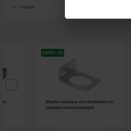
1
z 1 wpisów
04431-15
04434-10
Blacha mocująca stal nierdzewna do
Zaciski m
zacisków mimośrodowych
nastawną