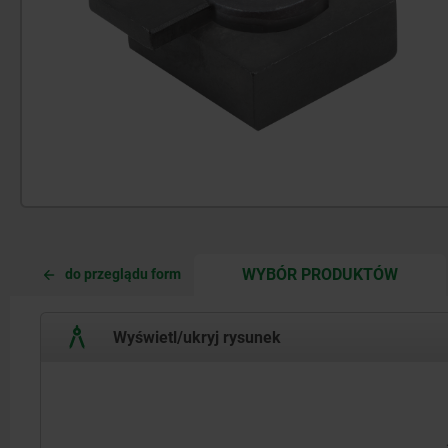
CURRE
CURRE
WYBÓR PRODUKTÓW
do przeglądu form
TAB:
TAB:
Wyświetl/ukryj rysunek