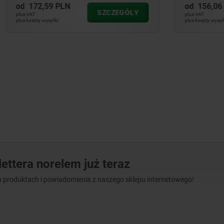
 PLN
od
156,06 PLN
SZCZEGÓŁY
SZ
plus VAT
ki
plus koszty wysyłki
ettera norelem już teraz
 produktach i powiadomienia z naszego sklepu internetowego!