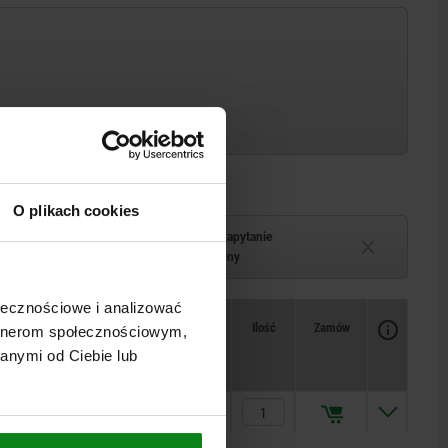
O plikach cookies
Termin dostawy na zapytanie
–2 tygodni
Chwilowo niedostępny
ołecznościowe i analizować
Dostępność
CAD
Ilość
Zamów
artnerom społecznościowym,
Cena
anymi od Ciebie lub
178,77 PLN