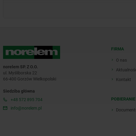
FIRMA
O nas
norelem SP. Z O.O.
Aktualnoś
ul. Myśliborska 22
66-400 Gorzów Wielkopolski
Kontakt
Siedziba główna
POBIERANIE
+48 572 895 704
info@norelem.pl
Document