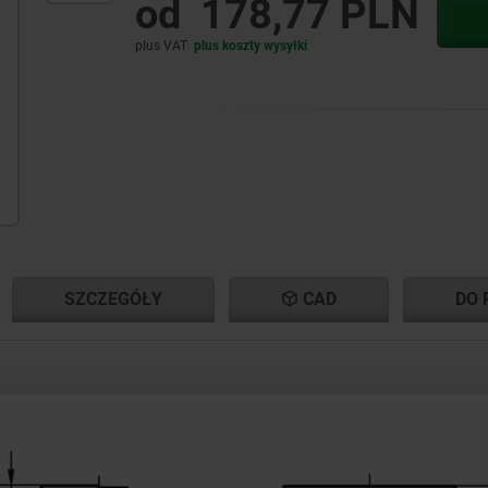
od
178,77 PLN
plus VAT
plus koszty wysyłki
NT
NT
SZCZEGÓŁY
CAD
DO 