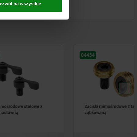
ezwól na wszystkie
04434
owe z
Zaciski mimośrodowe z tarczką
ząbkowaną