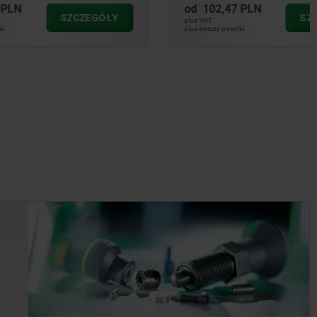
od
102,47 PLN
CZEGÓŁY
SZCZEGÓŁY
plus VAT
plus koszty wysyłki