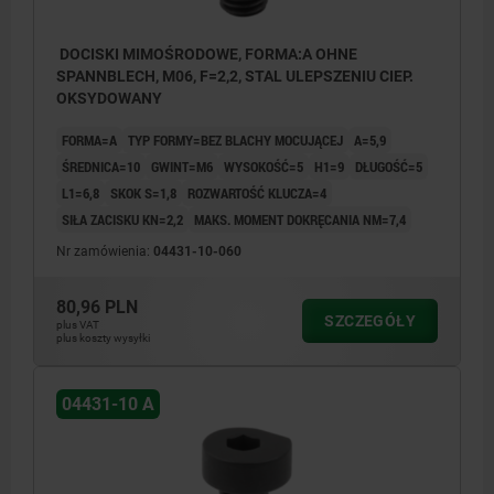
DOCISKI MIMOŚRODOWE, FORMA:A OHNE
SPANNBLECH, M06, F=2,2, STAL ULEPSZENIU CIEP.
OKSYDOWANY
FORMA=A
TYP FORMY=BEZ BLACHY MOCUJĄCEJ
A=5,9
ŚREDNICA=10
GWINT=M6
WYSOKOŚĆ=5
H1=9
DŁUGOŚĆ=5
L1=6,8
SKOK S=1,8
ROZWARTOŚĆ KLUCZA=4
SIŁA ZACISKU KN=2,2
MAKS. MOMENT DOKRĘCANIA NM=7,4
Nr zamówienia:
04431-10-060
80,96 PLN
SZCZEGÓŁY
plus VAT
plus koszty wysyłki
(1) Blacha mocująca
(1) Bla
04431-10 A