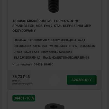
DOCISKI MIMOŚRODOWE, FORMA:A OHNE
SPANNBLECH, M08, F=4,7, STAL ULEPSZENIU CIEP.
OKSYDOWANY
FORMA=A
TYP FORMY=BEZ BLACHY MOCUJĄCEJ
A=7,1
ŚREDNICA=12
GWINT=M8
WYSOKOŚĆ=6
H1=12
DŁUGOŚĆ=6
L1=8,2
SKOK S=2,2
ROZWARTOŚĆ KLUCZA=5
SIŁA ZACISKU KN=4,7
MAKS. MOMENT DOKRĘCANIA NM=18
Nr zamówienia:
04431-10-080
86,73 PLN
SZCZEGÓŁY
plus VAT
plus koszty wysyłki
04431-10 A