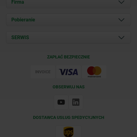
Firma
O nas
Pobieranie
Aktualności
Documents
SERWIS
Kontakt
Warunki dostawy
ZAPŁAĆ BEZPIECZNIE
Certyfikacja
OBSERWUJ NAS
DOSTAWCA USŁUG SPEDYCYJNYCH