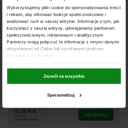
Wykorzystujemy pliki cookie do spersonalizowania treści
i reklam, aby oferować funkcje społecznościowe i
analizować ruch w naszej witrynie. Informacje o tym, jak
korzystasz z naszej witryny, udostępniamy partnerom
społecznościowym, reklamowym i analitycznym.
Partnerzy mogą połączyć te informacje z innymi danymi
DOCISKI MIMOŚRODOWE, FORMA:A OHNE
otrzymanymi od Ciebie lub uzyskanymi podczas
SPANNBLECH, M12, F=14, STAL ULEPSZENIU CIEP.
korzystania z ich usług.
OKSYDOWANY
FORMA=A
TYP FORMY=BEZ BLACHY MOCUJĄCEJ
A=9,5
ŚREDNICA=16
GWINT=M12
WYSOKOŚĆ=8
H1=18
Zezwól na wszystkie
DŁUGOŚĆ=8
L1=10,9
SKOK S=2,9
ROZWARTOŚĆ KLUCZA=8
SIŁA ZACISKU KN=14
MAKS. MOMENT DOKRĘCANIA NM=60
Spersonalizuj
Nr zamówienia:
04431-10-120
95,28 PLN
SZCZEGÓŁY
plus VAT
plus koszty wysyłki