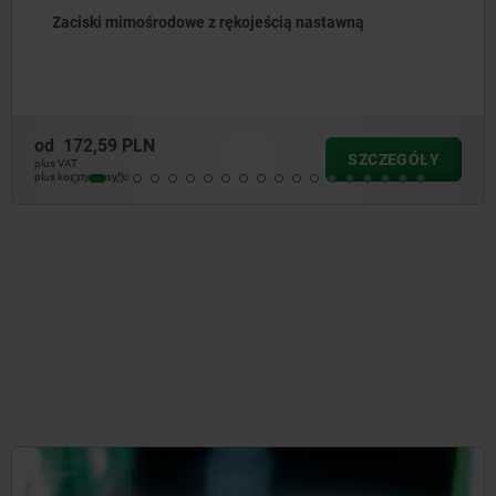
Zaciski mimośrodowe
od
177,25 PLN
ÓŁY
SZCZE
plus VAT
plus koszty wysyłki