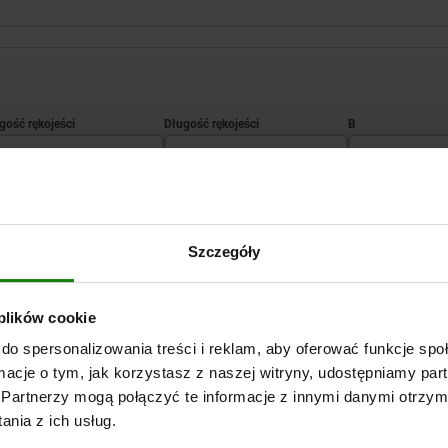
A1
B
96,8
110,3
14,1
POWIĘKSZ TABELĘ
110,9
126,6
15,1
Szczegóły
Wysyłka od ręki
razy dziennie w regularnych odstępach czasu.
Wysyłka w ciągu 1
 plików cookie
do spersonalizowania treści i reklam, aby oferować funkcje sp
ormacje o tym, jak korzystasz z naszej witryny, udostępniamy p
B
B
D1
D1
H
H
H2
H2
H3
H3
H4
H4
H5
H5
Partnerzy mogą połączyć te informacje z innymi danymi otrzym
nia z ich usług.