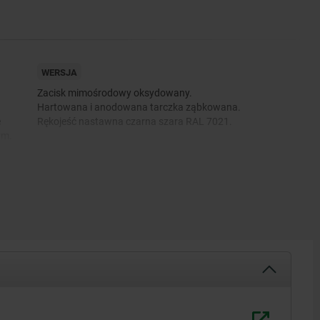
WERSJA
Zacisk mimośrodowy oksydowany.
Hartowana i anodowana tarczka ząbkowana.
e
Rękojeść nastawna czarna szara RAL 7021.
ym.