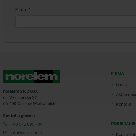
FIRMA
O nas
norelem SP. Z O.O.
Aktualnoś
ul. Myśliborska 22
66-400 Gorzów Wielkopolski
Kontakt
Siedziba główna
POBIERANIE
+48 572 895 704
info@norelem.pl
Document