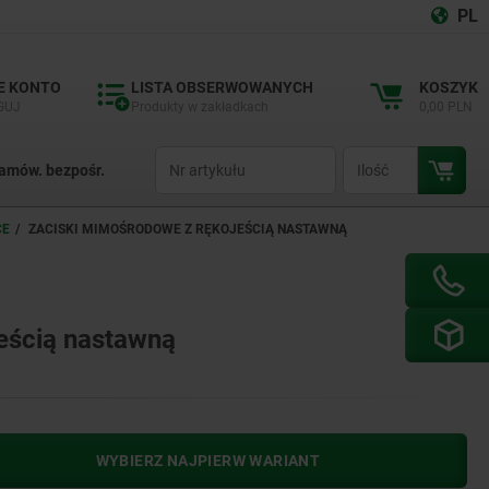
PL
E KONTO
LISTA OBSERWOWANYCH
KOSZYK
GUJ
Produkty w zakładkach
0,00 PLN
productCode
qty
amów. bezpośr.
CE
ZACISKI MIMOŚRODOWE Z RĘKOJEŚCIĄ NASTAWNĄ
eścią nastawną
WYBIERZ NAJPIERW WARIANT