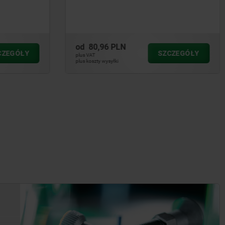
od
373,43 PLN
ZCZEGÓŁY
SZCZEGÓŁY
plus VAT
plus koszty wysyłki