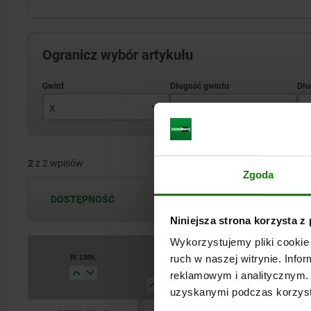
Ogranicz wybór artykułu
X
L
A
M12
25
2
z 2 wpisów
M16
30
Zgoda
DOSTĘPNOŚĆ
Dostępność jest aktualizowana kilka 
Niniejsza strona korzysta z
Wykorzystujemy pliki cookie 
nr zam.
nr zam.
ruch w naszej witrynie. Inf
X
X
L
L
A
A
A1
A1
reklamowym i analitycznym. 
uzyskanymi podczas korzysta