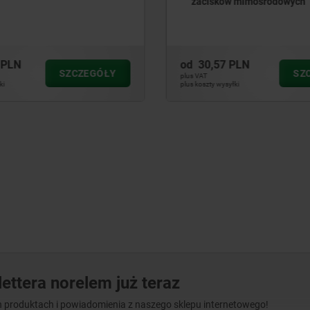
w mimośrodowych
 PLN
od
80,96 PLN
SZCZEGÓŁY
S
plus VAT
yłki
plus koszty wysyłki
ettera norelem już teraz
 produktach i powiadomienia z naszego sklepu internetowego!