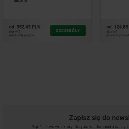
zaciskó
od
124,88 PLN
od
30,57
SZCZEGÓŁY
plus VAT
plus VAT
plus koszty wysyłki
plus koszty wys
Zapisz się do newsl
Bądź pierwszym, który otrzyma wiadomości o naszych