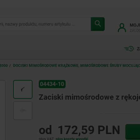
MOJ
ZALO
Z
4000
DOCISKI MIMOŚRODOWE KRĄŻKOWE, MIMOŚRODOWE ŚRUBY MOCUJĄ
04434-10
Zaciski mimośrodowe z rękoj
od
172,59 PLN
plus VAT
plus koszty wysyłki