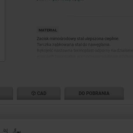
MATERIAŁ
Zacisk mimośrodowy stal ulepszona cieplnie.
Tarczka ząbkowana stal do nawęglania.
Rękojeść nastawna termoplast odporny na działani
wysokich temperatur, wzmocniony włóknem szklan
CAD
DO POBRANIA