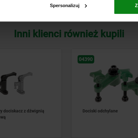
Spersonalizuj
Z
POWIĘKSZ TABELĘ
Inni klienci również kupili
04421
dchylane
Zacisk pływający z oddzie
zaciskiem przedmiotu obr
i blokadą