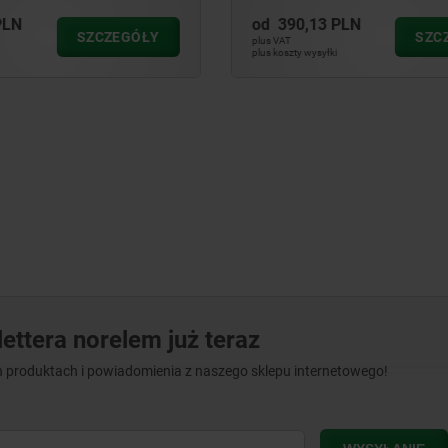
 PLN
od
4 467,98 PLN
SZCZEGÓŁY
SZ
plus VAT
ki
plus koszty wysyłki
ettera norelem już teraz
 produktach i powiadomienia z naszego sklepu internetowego!