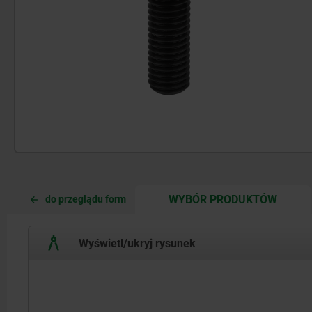
CURRE
CURRE
WYBÓR PRODUKTÓW
do przeglądu form
TAB:
TAB:
Wyświetl/ukryj rysunek