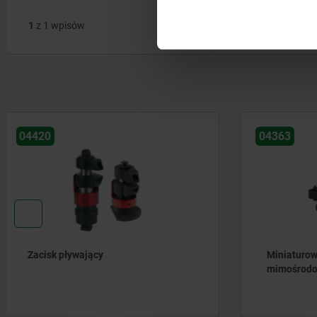
1
z 1 wpisów
04363
04390
Miniaturowy dociskacz z dźwignią
Dociski o
mimośrodową