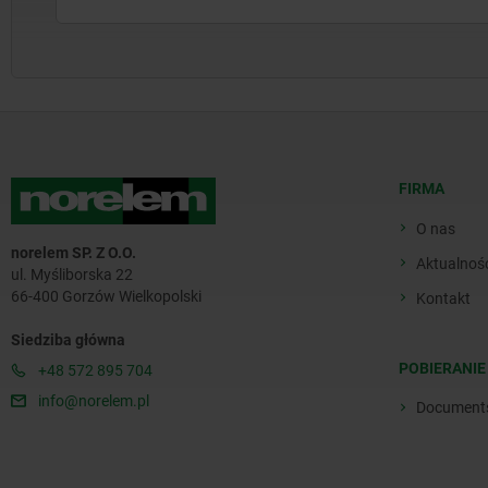
FIRMA
O nas
norelem SP. Z O.O.
Aktualnoś
ul. Myśliborska 22
66-400 Gorzów Wielkopolski
Kontakt
Siedziba główna
POBIERANIE
+48 572 895 704
info@norelem.pl
Document