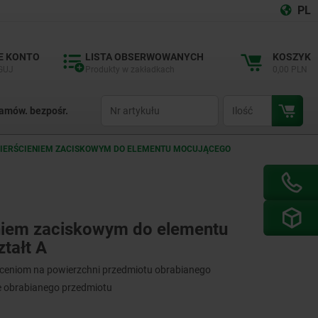
PL
E KONTO
LISTA OBSERWOWANYCH
KOSZYK
GUJ
Produkty w zakładkach
0,00 PLN
productCode
qty
amów. bezpośr.
PIERŚCIENIEM ZACISKOWYM DO ELEMENTU MOCUJĄCEGO
eniem zaciskowym do elementu
tałt A
eceniom na powierzchni przedmiotu obrabianego
e obrabianego przedmiotu