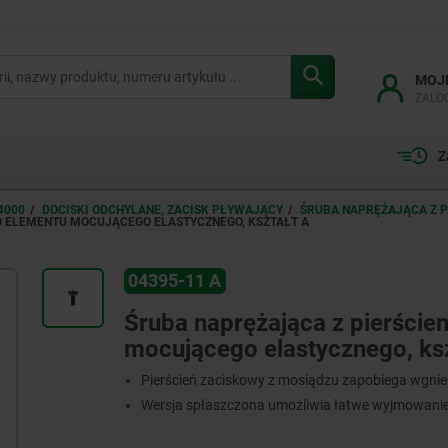
MOJ
ZALO
Z
4000
DOCISKI ODCHYLANE, ZACISK PŁYWAJĄCY
ŚRUBA NAPRĘŻAJĄCA Z 
O ELEMENTU MOCUJĄCEGO ELASTYCZNEGO, KSZTAŁT A
04395-11 A
Śruba naprężająca z pierści
mocującego elastycznego, ksz
Pierścień zaciskowy z mosiądzu zapobiega wgni
Wersja spłaszczona umożliwia łatwe wyjmowani