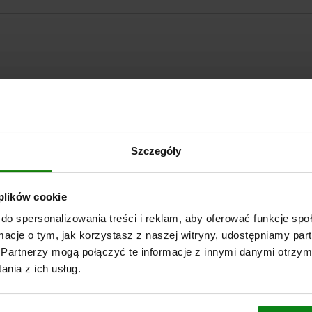
POWIĘKSZ TABELĘ
Szczegóły
Wysyłka od ręki
razy dziennie w regularnych odstępach czasu.
Wysyłka w ciągu 1
 plików cookie
do spersonalizowania treści i reklam, aby oferować funkcje sp
ormacje o tym, jak korzystasz z naszej witryny, udostępniamy p
Partnerzy mogą połączyć te informacje z innymi danymi otrzym
Typ formy
nia z ich usług.
standardowy