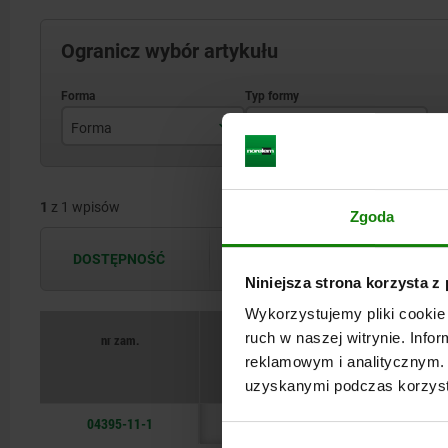
Ogranicz wybór artykułu
Forma
Typ formy
A
standardowy
1
z 1 wpisów
Zgoda
DOSTĘPNOŚĆ
Dostępność jest aktualizowana kilka 
Niniejsza strona korzysta z
Wykorzystujemy pliki cookie 
ruch w naszej witrynie. Inf
nr zam.
reklamowym i analitycznym. 
Forma
uzyskanymi podczas korzysta
04395-11-1
A