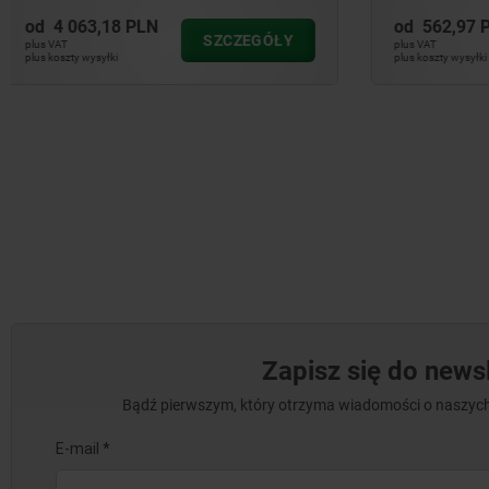
od
562,97 PLN
od
390,13
SZCZEGÓŁY
plus VAT
plus VAT
plus koszty wysyłki
plus koszty wysył
Zapisz się do newsl
Bądź pierwszym, który otrzyma wiadomości o naszych