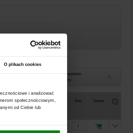
O plikach cookies
Termin dostawy na zapytanie
–2 tygodni
Chwilowo niedostępny
ołecznościowe i analizować
Dostępność
artnerom społecznościowym,
CAD
Ilość
Zamów
Cena
anymi od Ciebie lub
172,04 PLN