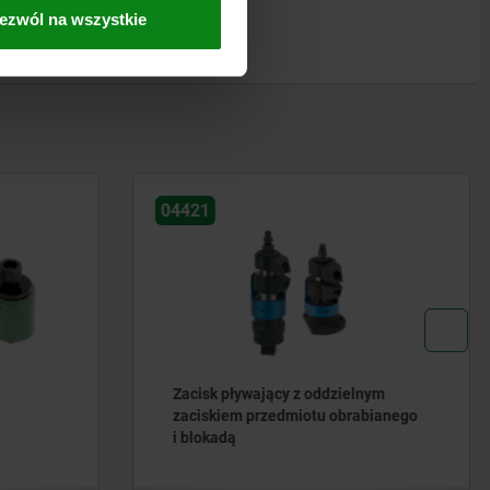
ezwól na wszystkie
04624-40
lnym
Napinacze dźwigniowe hydrauliczne
abianego
podwójnego działania