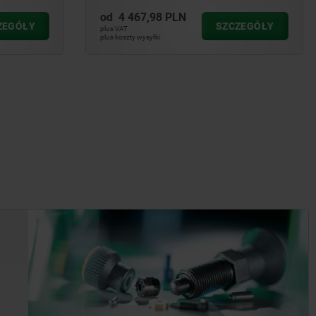
od
1 745,70 PLN
CZEGÓŁY
SZCZEGÓŁY
plus VAT
plus koszty wysyłki