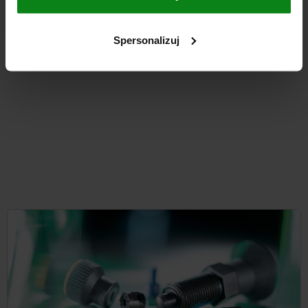
od
4 063,18 
SZCZEGÓŁY
plus VAT
Spersonalizuj
plus koszty wysyłki