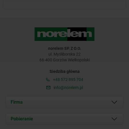
norelem SP. Z O.O.
ul. Myśliborska 22
66-400 Gorzów Wielkopolski
Siedziba główna
+48 572 895 704
info@norelem.pl
Firma
O nas
Pobieranie
Aktualności