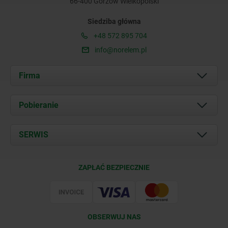
66-400 Gorzów Wielkopolski
Siedziba główna
+48 572 895 704
info@norelem.pl
Firma
O nas
Pobieranie
Aktualności
Documents
SERWIS
Kontakt
Warunki dostawy
ZAPŁAĆ BEZPIECZNIE
Certyfikacja
OBSERWUJ NAS