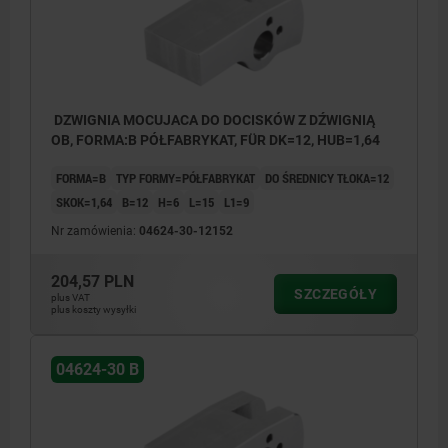
DZWIGNIA MOCUJACA DO DOCISKÓW Z DŹWIGNIĄ
OB, FORMA:B PÓŁFABRYKAT, FÜR DK=12, HUB=1,64
FORMA=B
TYP FORMY=PÓŁFABRYKAT
DO ŚREDNICY TŁOKA=12
SKOK=1,64
B=12
H=6
L=15
L1=9
Nr zamówienia:
04624-30-12152
204,57 PLN
SZCZEGÓŁY
plus VAT
plus koszty wysyłki
Forma A: standardowa
Forma A
Forma B: półfabrykat
Forma B
04624-30 B