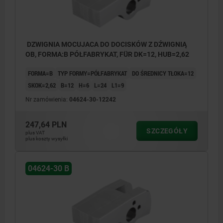
DZWIGNIA MOCUJACA DO DOCISKÓW Z DŹWIGNIĄ
OB, FORMA:B PÓŁFABRYKAT, FÜR DK=12, HUB=2,62
FORMA=B
TYP FORMY=PÓŁFABRYKAT
DO ŚREDNICY TŁOKA=12
SKOK=2,62
B=12
H=6
L=24
L1=9
Nr zamówienia:
04624-30-12242
247,64 PLN
SZCZEGÓŁY
plus VAT
plus koszty wysyłki
04624-30 B