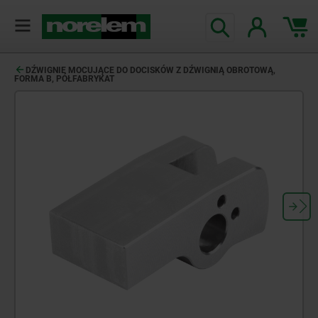
DŹWIGNIE MOCUJĄCE DO DOCISKÓW Z DŹWIGNIĄ OBROTOWĄ,
FORMA B, PÓŁFABRYKAT