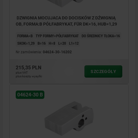
DZWIGNIA MOCUJACA DO DOCISKÓW Z DŹWIGNIĄ
OB, FORMA:B PÓŁFABRYKAT, FÜR DK=16, HUB=1,29
FORMA=B
TYP FORMY=PÓŁFABRYKAT
DO ŚREDNICY TŁOKA=16
SKOK=1,29
B=16
H=8
L=20
L1=12
Nr zamówienia:
04624-30-16202
215,35 PLN
SZCZEGÓŁY
plus VAT
plus koszty wysyłki
04624-30 B