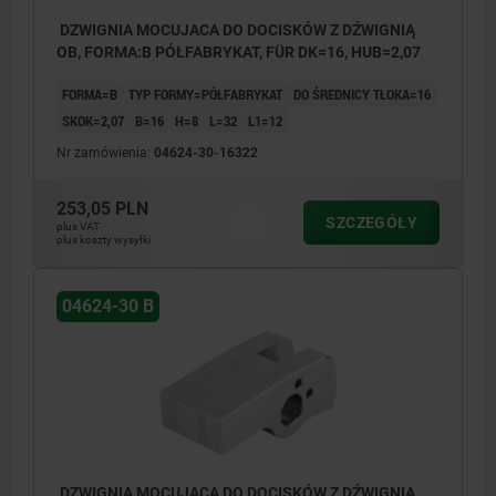
DZWIGNIA MOCUJACA DO DOCISKÓW Z DŹWIGNIĄ
OB, FORMA:B PÓŁFABRYKAT, FÜR DK=16, HUB=2,07
FORMA=B
TYP FORMY=PÓŁFABRYKAT
DO ŚREDNICY TŁOKA=16
SKOK=2,07
B=16
H=8
L=32
L1=12
Nr zamówienia:
04624-30-16322
253,05 PLN
SZCZEGÓŁY
plus VAT
plus koszty wysyłki
04624-30 B
DZWIGNIA MOCUJACA DO DOCISKÓW Z DŹWIGNIĄ