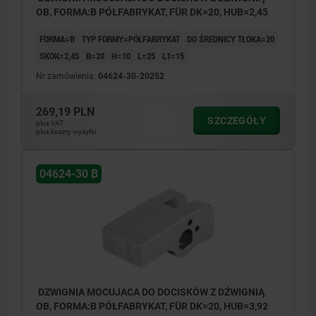
OB, FORMA:B PÓŁFABRYKAT, FÜR DK=20, HUB=2,45
FORMA=B
TYP FORMY=PÓŁFABRYKAT
DO ŚREDNICY TŁOKA=20
SKOK=2,45
B=20
H=10
L=25
L1=15
Nr zamówienia:
04624-30-20252
269,19 PLN
SZCZEGÓŁY
plus VAT
plus koszty wysyłki
04624-30 B
DZWIGNIA MOCUJACA DO DOCISKÓW Z DŹWIGNIĄ
OB, FORMA:B PÓŁFABRYKAT, FÜR DK=20, HUB=3,92