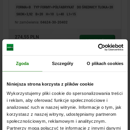
FORMA=B
TYP FORMY=PÓŁFABRYKAT
DO ŚREDNICY TŁOKA=20
SKOK=3,92
B=20
H=10
L=40
L1=15
Nr zamówienia:
04624-30-20402
274,55 PLN
SZCZEGÓŁY
plus VAT
plus koszty wysyłki
04624-30 B
Zgoda
Szczegóły
O plikach cookies
Niniejsza strona korzysta z plików cookie
Wykorzystujemy pliki cookie do spersonalizowania treści
i reklam, aby oferować funkcje społecznościowe i
analizować ruch w naszej witrynie. Informacje o tym, jak
DZWIGNIA MOCUJACA DO DOCISKÓW Z DŹWIGNIĄ
korzystasz z naszej witryny, udostępniamy partnerom
OB, FORMA:B PÓŁFABRYKAT, FÜR DK=25, HUB=2,1
społecznościowym, reklamowym i analitycznym.
FORMA=B
TYP FORMY=PÓŁFABRYKAT
DO ŚREDNICY TŁOKA=25
Partnerzy mogą połączyć te informacje z innymi danymi