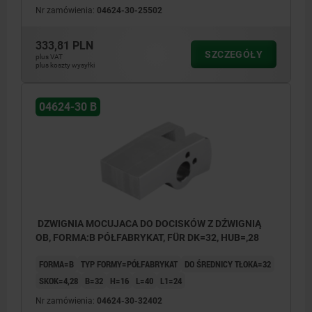
Nr zamówienia:
04624-30-25502
333,81 PLN
SZCZEGÓŁY
plus VAT
plus koszty wysyłki
04624-30 B
DZWIGNIA MOCUJACA DO DOCISKÓW Z DŹWIGNIĄ
OB, FORMA:B PÓŁFABRYKAT, FÜR DK=32, HUB=,28
FORMA=B
TYP FORMY=PÓŁFABRYKAT
DO ŚREDNICY TŁOKA=32
SKOK=4,28
B=32
H=16
L=40
L1=24
Nr zamówienia:
04624-30-32402