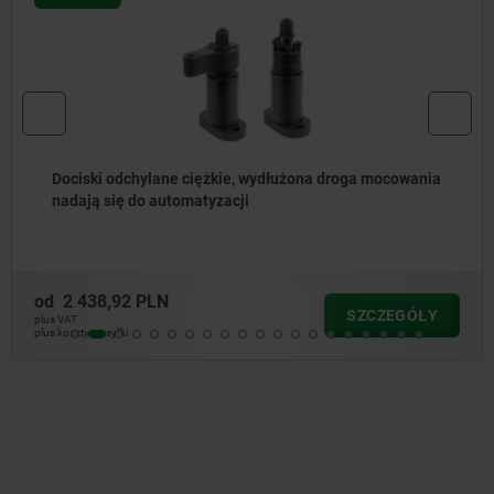
Docisk odchylany hydrauliczny kompaktowy
podwójnego/pojedynczego działania, z wycofaniem za
pomocą sprężyny
od
1 604,02 PLN
SZCZEGÓŁY
plus VAT
plus koszty wysyłki