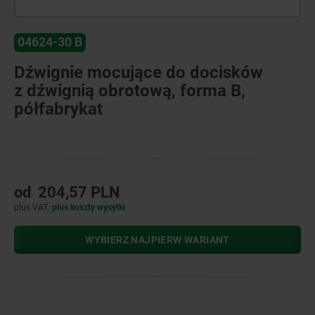
04624-30 B
Dźwignie mocujące do docisków
z dźwignią obrotową, forma B,
półfabrykat
od
204,57 PLN
plus VAT
plus koszty wysyłki
WYBIERZ NAJPIERW WARIANT