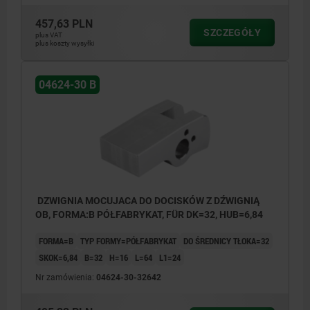
457,63 PLN
SZCZEGÓŁY
plus VAT
plus koszty wysyłki
04624-30 B
DZWIGNIA MOCUJACA DO DOCISKÓW Z DŹWIGNIĄ
OB, FORMA:B PÓŁFABRYKAT, FÜR DK=32, HUB=6,84
FORMA=B
TYP FORMY=PÓŁFABRYKAT
DO ŚREDNICY TŁOKA=32
SKOK=6,84
B=32
H=16
L=64
L1=24
Nr zamówienia:
04624-30-32642