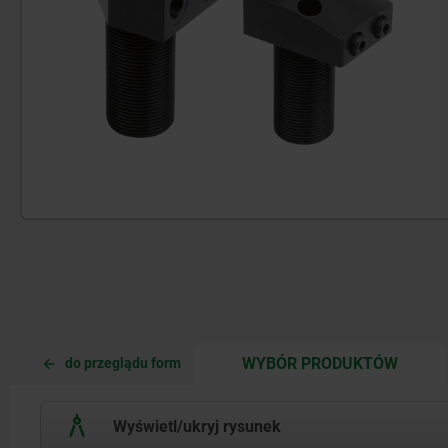
CURRE
CURRE
WYBÓR PRODUKTÓW
do przeglądu form
TAB:
TAB:
Wyświetl/ukryj rysunek