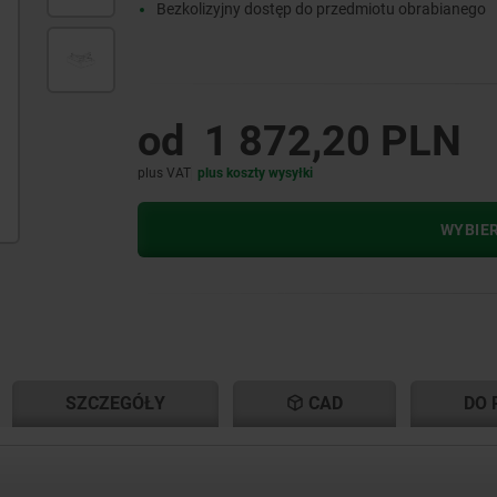
Bezkolizyjny dostęp do przedmiotu obrabianego
od
1 872,20 PLN
plus VAT
plus koszty wysyłki
WYBIE
NT
NT
SZCZEGÓŁY
CAD
DO 