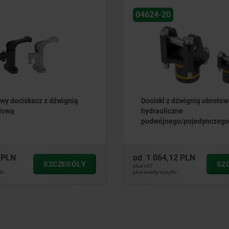
04364-10
 dźwignią obrotową
Dociski odchylane ciężkie 
czne
do automatyzacji
go/pojedynczego
a, z wycofaniem za pomocą
12 PLN
od
2 251,70 PLN
SZCZEGÓŁY
SZ
plus VAT
ki
plus koszty wysyłki