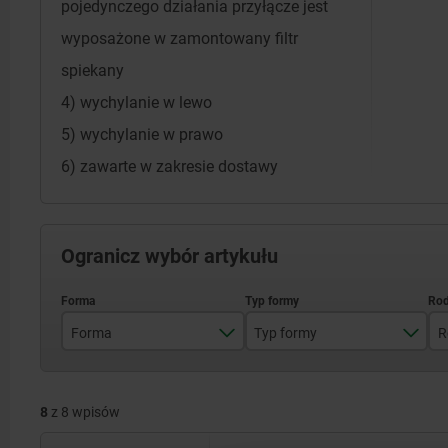
pojedynczego działania przyłącze jest
wyposażone w zamontowany filtr
spiekany
4) wychylanie w lewo
5) wychylanie w prawo
6) zawarte w zakresie dostawy
Ogranicz wybór artykułu
Forma
Typ formy
R
A
podwójnego dzialania
8
z 8 wpisów
pojedynczego działania