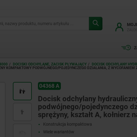
MOJ
ZALO
Z
4000
DOCISKI ODCHYLANE, ZACISK PŁYWAJĄCY
DOCISK ODCHYLANY HYD
NY KOMPAKTOWY PODWÓJNEGO/POJEDYNCZEGO DZIAŁANIA, Z WYCOFANIEM ZA
04368 A
Docisk odchylany hydraulicz
podwójnego/pojedynczego dz
sprężyny, kształt A, kołnierz 
Konstrukcja kompaktowa
Wiele wariantów