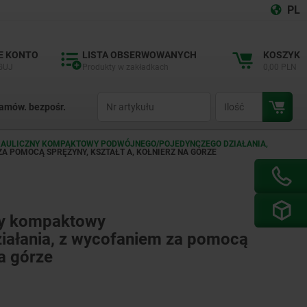
PL
E KONTO
LISTA OBSERWOWANYCH
KOSZYK
GUJ
Produkty w zakładkach
0,00 PLN
productCode
qty
amów. bezpośr.
RAULICZNY KOMPAKTOWY PODWÓJNEGO/POJEDYNCZEGO DZIAŁANIA,
 POMOCĄ SPRĘŻYNY, KSZTAŁT A, KOŁNIERZ NA GÓRZE
ny kompaktowy
iałania, z wycofaniem za pomocą
na górze