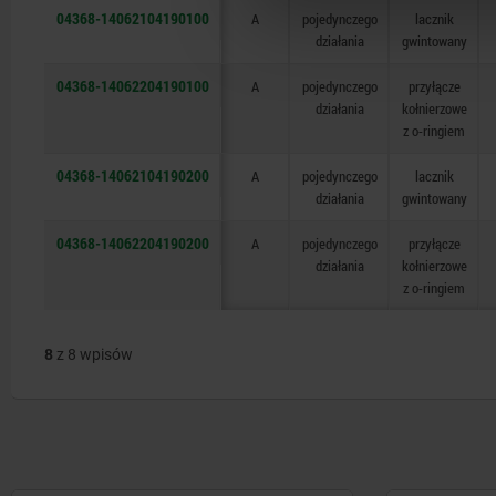
04368-14062104190100
A
pojedynczego
lacznik
działania
gwintowany
04368-14062204190100
A
pojedynczego
przyłącze
działania
kołnierzowe
z o-ringiem
04368-14062104190200
A
pojedynczego
lacznik
działania
gwintowany
04368-14062204190200
A
pojedynczego
przyłącze
działania
kołnierzowe
z o-ringiem
8
z 8 wpisów