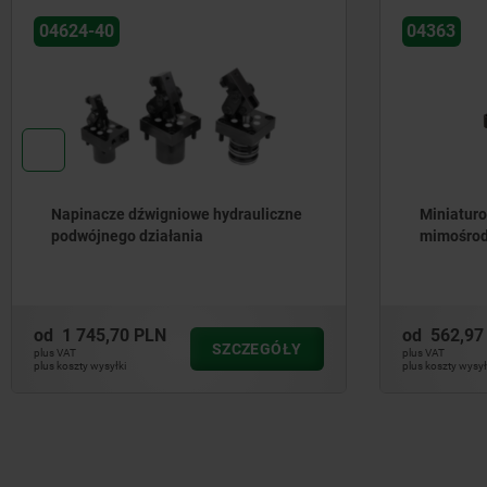
04363
04624-20
Miniaturowy dociskacz z dźwignią
Dociski z
mimośrodową
hydrauli
podwójne
działani
sprężyny
od
562,97 PLN
od
1 064,
SZCZEGÓŁY
plus VAT
plus VAT
plus koszty wysyłki
plus koszty wysył