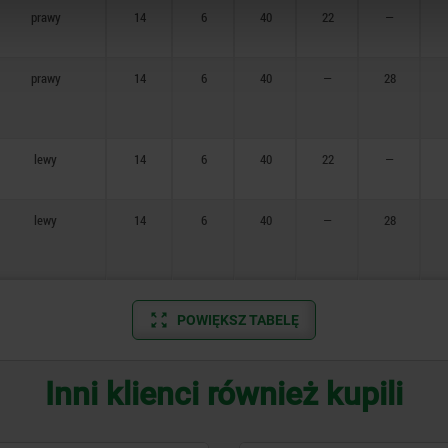
prawy
14
6
40
22
—
prawy
14
6
40
—
28
lewy
14
6
40
22
—
lewy
14
6
40
—
28
POWIĘKSZ TABELĘ
Inni klienci również kupili