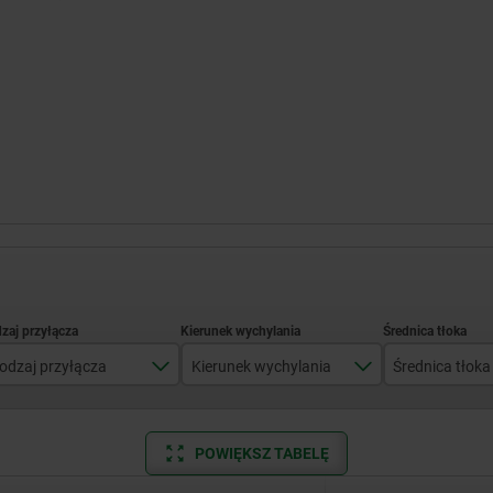
odzaj przyłącza
Kierunek wychylania
Średnica tłoka
lacznik gwintowany
lewy
14
POWIĘKSZ TABELĘ
przyłącze kołnierzowe z o-ringiem
prawy