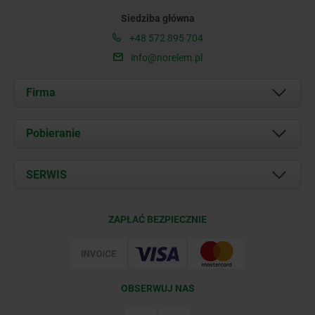
Siedziba główna
+48 572 895 704
info@norelem.pl
Firma
O nas
Pobieranie
Aktualności
Documents
SERWIS
Kontakt
Warunki dostawy
ZAPŁAĆ BEZPIECZNIE
Certyfikacja
OBSERWUJ NAS