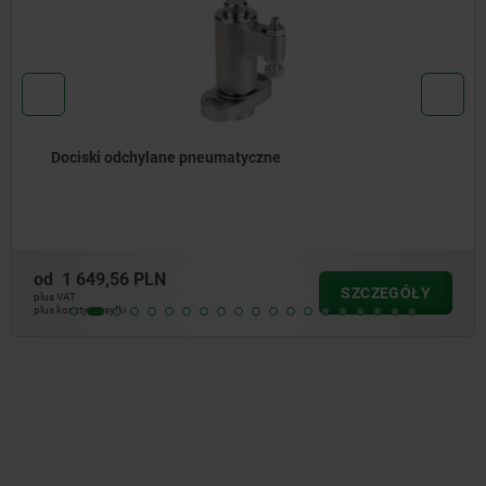
Zacisk pływający z oddzielnym zacis
obrabianego i blokadą
od
4 467,98 PLN
SZCZEGÓŁY
plus VAT
plus koszty wysyłki