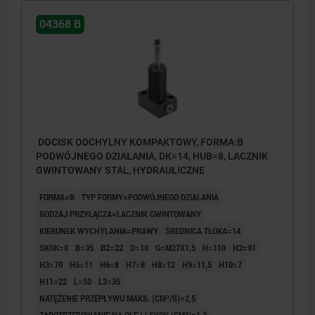
04368 B
DOCISK ODCHYLNY KOMPAKTOWY, FORMA:B
PODWÓJNEGO DZIAŁANIA, DK=14, HUB=8, LACZNIK
GWINTOWANY STAL, HYDRAULICZNE
FORMA=B
TYP FORMY=PODWÓJNEGO DZIALANIA
RODZAJ PRZYŁĄCZA=LACZNIK GWINTOWANY
KIERUNEK WYCHYLANIA=PRAWY
ŚREDNICA TŁOKA=14
SKOK=8
B=35
B2=22
D=10
G=M27X1,5
H=110
H2=91
H3=70
H5=11
H6=8
H7=8
H8=12
H9=11,5
H10=7
H11=22
L=50
L3=35
NATĘŻENIE PRZEPŁYWU MAKS. (CM³/S)=2,5
ZAPOTRZEBOWANIE NA OLEJ / SKOK (CM³)=1,2