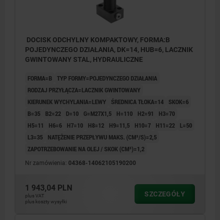
DOCISK ODCHYLNY KOMPAKTOWY, FORMA:B
POJEDYNCZEGO DZIAŁANIA, DK=14, HUB=6, LACZNIK
GWINTOWANY STAL, HYDRAULICZNE
FORMA=B
TYP FORMY=POJEDYNCZEGO DZIAŁANIA
RODZAJ PRZYŁĄCZA=LACZNIK GWINTOWANY
KIERUNEK WYCHYLANIA=LEWY
ŚREDNICA TŁOKA=14
SKOK=6
B=35
B2=22
D=10
G=M27X1,5
H=110
H2=91
H3=70
H5=11
H6=6
H7=10
H8=12
H9=11,5
H10=7
H11=22
L=50
L3=35
NATĘŻENIE PRZEPŁYWU MAKS. (CM³/S)=2,5
ZAPOTRZEBOWANIE NA OLEJ / SKOK (CM³)=1,2
Nr zamówienia:
04368-14062105190200
1 943,04 PLN
SZCZEGÓŁY
plus VAT
plus koszty wysyłki