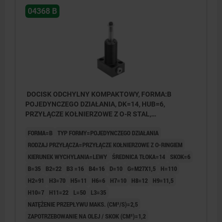
04368 B
DOCISK ODCHYLNY KOMPAKTOWY, FORMA:B
POJEDYNCZEGO DZIAŁANIA, DK=14, HUB=6,
PRZYŁĄCZE KOŁNIERZOWE Z O-R STAL,
HYDRAULICZNE
FORMA=B
TYP FORMY=POJEDYNCZEGO DZIAŁANIA
RODZAJ PRZYŁĄCZA=PRZYŁĄCZE KOŁNIERZOWE Z O-RINGIEM
KIERUNEK WYCHYLANIA=LEWY
ŚREDNICA TŁOKA=14
SKOK=6
B=35
B2=22
B3 =16
B4=16
D=10
G=M27X1,5
H=110
H2=91
H3=70
H5=11
H6=6
H7=10
H8=12
H9=11,5
H10=7
H11=22
L=50
L3=35
NATĘŻENIE PRZEPŁYWU MAKS. (CM³/S)=2,5
ZAPOTRZEBOWANIE NA OLEJ / SKOK (CM³)=1,2