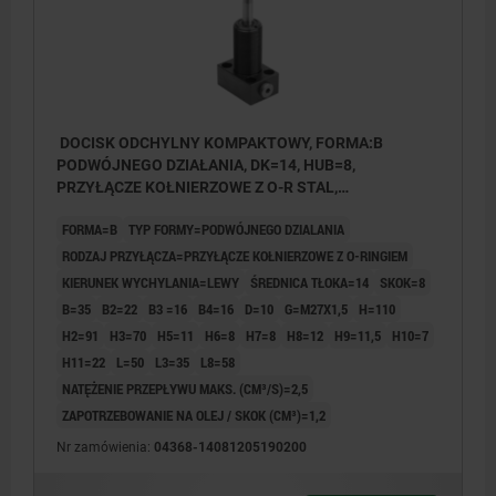
DOCISK ODCHYLNY KOMPAKTOWY, FORMA:B
PODWÓJNEGO DZIAŁANIA, DK=14, HUB=8,
PRZYŁĄCZE KOŁNIERZOWE Z O-R STAL,
HYDRAULICZNE
FORMA=B
TYP FORMY=PODWÓJNEGO DZIALANIA
RODZAJ PRZYŁĄCZA=PRZYŁĄCZE KOŁNIERZOWE Z O-RINGIEM
KIERUNEK WYCHYLANIA=LEWY
ŚREDNICA TŁOKA=14
SKOK=8
B=35
B2=22
B3 =16
B4=16
D=10
G=M27X1,5
H=110
H2=91
H3=70
H5=11
H6=8
H7=8
H8=12
H9=11,5
H10=7
H11=22
L=50
L3=35
L8=58
NATĘŻENIE PRZEPŁYWU MAKS. (CM³/S)=2,5
ZAPOTRZEBOWANIE NA OLEJ / SKOK (CM³)=1,2
Nr zamówienia:
04368-14081205190200