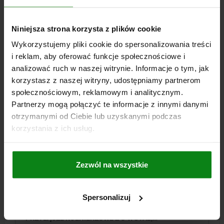
H11=22
L=50
L3=35
NATĘŻENIE PRZEPŁYWU MAKS. (CM³/S)=2,5
Niniejsza strona korzysta z plików cookie
ZAPOTRZEBOWANIE NA OLEJ / SKOK (CM³)=1,2
Wykorzystujemy pliki cookie do spersonalizowania treści
Nr zamówienia:
04368-14062105190100
i reklam, aby oferować funkcje społecznościowe i
analizować ruch w naszej witrynie. Informacje o tym, jak
1 943,04 PLN
SZCZEGÓŁY
plus VAT
korzystasz z naszej witryny, udostępniamy partnerom
plus koszty wysyłki
społecznościowym, reklamowym i analitycznym.
Partnerzy mogą połączyć te informacje z innymi danymi
04368 B
otrzymanymi od Ciebie lub uzyskanymi podczas
korzystania z ich usług.
Zezwól na wszystkie
Spersonalizuj
DOCISK ODCHYLNY KOMPAKTOWY, FORMA:B
POJEDYNCZEGO DZIAŁANIA, DK=14, HUB=6,
PRZYŁĄCZE KOŁNIERZOWE Z O-R STAL,