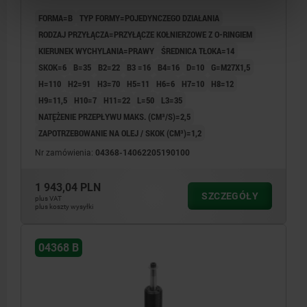
HYDRAULICZNE
FORMA=B
TYP FORMY=POJEDYNCZEGO DZIAŁANIA
RODZAJ PRZYŁĄCZA=PRZYŁĄCZE KOŁNIERZOWE Z O-RINGIEM
KIERUNEK WYCHYLANIA=PRAWY
ŚREDNICA TŁOKA=14
SKOK=6
B=35
B2=22
B3 =16
B4=16
D=10
G=M27X1,5
H=110
H2=91
H3=70
H5=11
H6=6
H7=10
H8=12
H9=11,5
H10=7
H11=22
L=50
L3=35
NATĘŻENIE PRZEPŁYWU MAKS. (CM³/S)=2,5
ZAPOTRZEBOWANIE NA OLEJ / SKOK (CM³)=1,2
Nr zamówienia:
04368-14062205190100
1 943,04 PLN
SZCZEGÓŁY
plus VAT
plus koszty wysyłki
04368 B