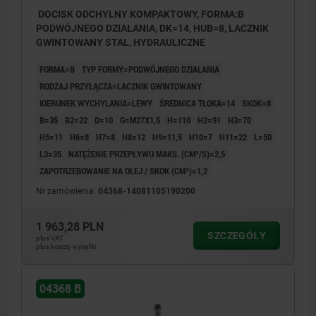
DOCISK ODCHYLNY KOMPAKTOWY, FORMA:B
PODWÓJNEGO DZIAŁANIA, DK=14, HUB=8, LACZNIK
GWINTOWANY STAL, HYDRAULICZNE
FORMA=B
TYP FORMY=PODWÓJNEGO DZIALANIA
RODZAJ PRZYŁĄCZA=LACZNIK GWINTOWANY
KIERUNEK WYCHYLANIA=LEWY
ŚREDNICA TŁOKA=14
SKOK=8
B=35
B2=22
D=10
G=M27X1,5
H=110
H2=91
H3=70
H5=11
H6=8
H7=8
H8=12
H9=11,5
H10=7
H11=22
L=50
L3=35
NATĘŻENIE PRZEPŁYWU MAKS. (CM³/S)=2,5
ZAPOTRZEBOWANIE NA OLEJ / SKOK (CM³)=1,2
Nr zamówienia:
04368-14081105190200
1 963,28 PLN
SZCZEGÓŁY
plus VAT
plus koszty wysyłki
04368 B