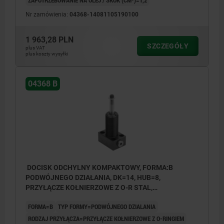
Nr zamówienia:
04368-14081105190100
Forma AGW: kołnierz górny, Łącznik
gwintowany
1 963,28 PLN
SZCZEGÓŁY
plus VAT
Forma AOF: kołnierz górny, Przyłącze
plus koszty wysyłki
kołnierzowe z o-ringiem
04368 B
Forma BGW: kołnierz dolny, Łącznik
gwintowany
Forma BOF: kołnierz dolny, Przyłącze
kołnierzowe z o-ringiem
Forma C: gwint wkręcany
DOCISK ODCHYLNY KOMPAKTOWY, FORMA:B
PODWÓJNEGO DZIAŁANIA, DK=14, HUB=8,
1) kontur montażowy
PRZYŁĄCZE KOŁNIERZOWE Z O-R STAL,
HYDRAULICZNE
2) patrz osprzęt
FORMA=B
TYP FORMY=PODWÓJNEGO DZIALANIA
3) W przypadku cylindrów pojedynczego
RODZAJ PRZYŁĄCZA=PRZYŁĄCZE KOŁNIERZOWE Z O-RINGIEM