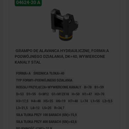
04624-20 A
GRAMPO DE ALAVANCA HYDRAULICZNE, FORMA:A
PODWÓJNEGO DZIAŁANIA, DK=40, WYWIERCONE
KANAŁY STAL
FORMA=A
ŚREDNICA TŁOKA=40
TYP FORMY=PODWÓJNEGO DZIALANIA
RODZAJ PRZYŁĄCZA=WYWIERCONE KANAŁY
B=78
B1=59
D=53
D1=55
G=M12
G1=M12X18
H=50
H1=47
H2=70
H3=17,5
H4=48
H5=25
H6=19
H7=40
L=74
L1=55
L2=9,5
L3=21,5
L4=12
L5=25
R=24,7
SIŁA TŁOKA PRZY 100 BARACH (KN)=15,9
SIŁA TŁOKA PRZY 400 BARACH (KN)=63,6
POJEMNOŚĆ (CM³)=31,8