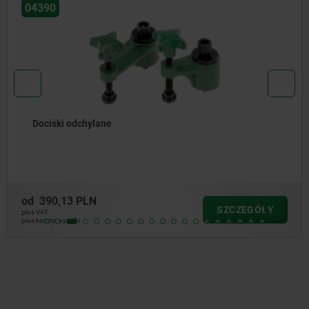
04390
Dociski odchylane
od
390,13 PLN
SZCZEGÓŁY
plus VAT
plus koszty wysyłki