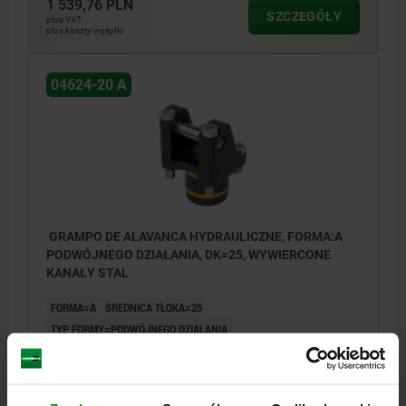
1 539,76 PLN
SZCZEGÓŁY
plus VAT
plus koszty wysyłki
04624-20 A
GRAMPO DE ALAVANCA HYDRAULICZNE, FORMA:A
PODWÓJNEGO DZIAŁANIA, DK=25, WYWIERCONE
KANAŁY STAL
FORMA=A
ŚREDNICA TŁOKA=25
TYP FORMY=PODWÓJNEGO DZIALANIA
RODZAJ PRZYŁĄCZA=WYWIERCONE KANAŁY
B=52
B1=38,5
D=35
D1=36
G=M8
G1=M8X12
H=31,25
H1=37
H2=43,75
H3=11,5
H4=38
H5=20
H6=15
H7=33
L=49
L1=35,5