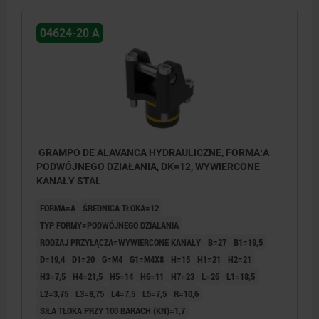
04624-20 A
GRAMPO DE ALAVANCA HYDRAULICZNE, FORMA:A
PODWÓJNEGO DZIAŁANIA, DK=12, WYWIERCONE
KANAŁY STAL
FORMA=A
ŚREDNICA TŁOKA=12
TYP FORMY=PODWÓJNEGO DZIALANIA
RODZAJ PRZYŁĄCZA=WYWIERCONE KANAŁY
B=27
B1=19,5
D=19,4
D1=20
G=M4
G1=M4X8
H=15
H1=21
H2=21
H3=7,5
H4=21,5
H5=14
H6=11
H7=23
L=26
L1=18,5
L2=3,75
L3=8,75
L4=7,5
L5=7,5
R=10,6
SIŁA TŁOKA PRZY 100 BARACH (KN)=1,7