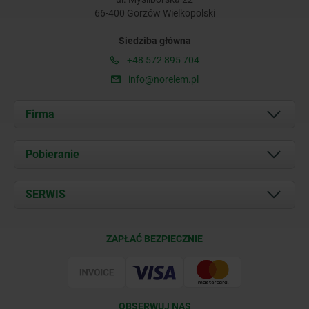
66-400 Gorzów Wielkopolski
Siedziba główna
+48 572 895 704
info@norelem.pl
Firma
O nas
Pobieranie
Aktualności
Documents
SERWIS
Kontakt
Warunki dostawy
ZAPŁAĆ BEZPIECZNIE
Certyfikacja
OBSERWUJ NAS