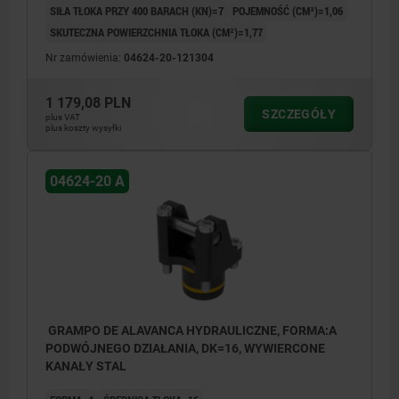
SIŁA TŁOKA PRZY 400 BARACH (KN)=7
POJEMNOŚĆ (CM³)=1,06
SKUTECZNA POWIERZCHNIA TŁOKA (CM²)=1,77
1) Długość dźwigni mocującej (patrz 04624-30)
1) Dług
Nr zamówienia:
04624-20-121304
2) Skok (patrz 04624-30)
2) Skok
3) patrz osprzęt
3) patrz
4) Kontur montażowy
4) Kont
1 179,08 PLN
SZCZEGÓŁY
5) Krawędzie zaokrąglone
5) Kraw
plus VAT
plus koszty wysyłki
6) Zwalnianie
6) Zwal
7) Mocowanie alternatywne
7) Moco
8) Mocowanie
8) Moc
04624-20 A
GRAMPO DE ALAVANCA HYDRAULICZNE, FORMA:A
PODWÓJNEGO DZIAŁANIA, DK=16, WYWIERCONE
KANAŁY STAL