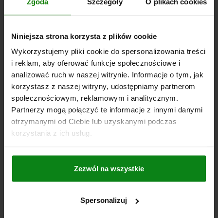
Zgoda
Szczegóły
O plikach cookies
L2=6,75
L3=14,75
L4=11
L5=15,63
R=18,7
SIŁA TŁOKA PRZY 100 BARACH (KN)=6,15
SIŁA TŁOKA PRZY 400 BARACH (KN)=24,6
Niniejsza strona korzysta z plików cookie
POJEMNOŚĆ (CM³)=8,82
Wykorzystujemy pliki cookie do spersonalizowania treści
SKUTECZNA POWIERZCHNIA TŁOKA (CM²)=6,15
i reklam, aby oferować funkcje społecznościowe i
Nr zamówienia:
04624-20-251304
analizować ruch w naszej witrynie. Informacje o tym, jak
korzystasz z naszej witryny, udostępniamy partnerom
1 654,62 PLN
SZCZEGÓŁY
społecznościowym, reklamowym i analitycznym.
plus VAT
plus koszty wysyłki
Partnerzy mogą połączyć te informacje z innymi danymi
otrzymanymi od Ciebie lub uzyskanymi podczas
korzystania z ich usług.
04624-20 A
Zezwól na wszystkie
Spersonalizuj
GRAMPO DE ALAVANCA HYDRAULICZNE, FORMA:A