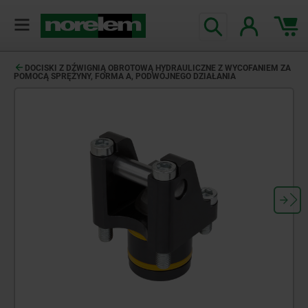
DOCISKI Z DŹWIGNIĄ OBROTOWĄ HYDRAULICZNE Z WYCOFANIEM ZA
POMOCĄ SPRĘŻYNY, FORMA A, PODWÓJNEGO DZIAŁANIA