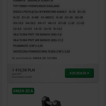
FORMA=A
ŚREDNICA TŁOKA=16
TYP FORMY=PODWÓJNEGO DZIALANIA
RODZAJ PRZYŁĄCZA=WYWIERCONE KANAŁY
B=34
B1=25
D=23
D1=24
G=M5
G1=M5X12
H=20
H1=26
H2=28
H3=10,5
H4=26,5
H5=17
H6=13
H7=26
L=32
L1=23
L2=4,5
L3=9,5
L4=10
L5=10
R=14,2
SIŁA TŁOKA PRZY 100 BARACH (KN)=2,8
SIŁA TŁOKA PRZY 400 BARACH (KN)=11,3
POJEMNOŚĆ (CM³)=2,03
SKUTECZNA POWIERZCHNIA TŁOKA (CM²)=2,83
Nr zamówienia:
04624-20-161304
1 410,58 PLN
SZCZEGÓŁY
plus VAT
plus koszty wysyłki
04624-20 A