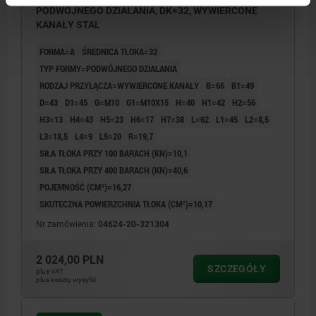
PODWÓJNEGO DZIAŁANIA, DK=32, WYWIERCONE
KANAŁY STAL
FORMA=A
ŚREDNICA TŁOKA=32
TYP FORMY=PODWÓJNEGO DZIALANIA
RODZAJ PRZYŁĄCZA=WYWIERCONE KANAŁY
B=66
B1=49
D=43
D1=45
G=M10
G1=M10X15
H=40
H1=42
H2=56
H3=13
H4=43
H5=23
H6=17
H7=38
L=62
L1=45
L2=8,5
L3=18,5
L4=9
L5=20
R=19,7
SIŁA TŁOKA PRZY 100 BARACH (KN)=10,1
SIŁA TŁOKA PRZY 400 BARACH (KN)=40,6
POJEMNOŚĆ (CM³)=16,27
SKUTECZNA POWIERZCHNIA TŁOKA (CM²)=10,17
Nr zamówienia:
04624-20-321304
2 024,00 PLN
SZCZEGÓŁY
plus VAT
plus koszty wysyłki