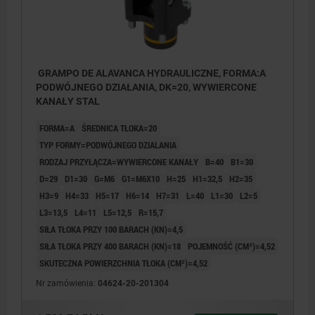
GRAMPO DE ALAVANCA HYDRAULICZNE, FORMA:A
PODWÓJNEGO DZIAŁANIA, DK=20, WYWIERCONE
KANAŁY STAL
FORMA=A
ŚREDNICA TŁOKA=20
TYP FORMY=PODWÓJNEGO DZIALANIA
RODZAJ PRZYŁĄCZA=WYWIERCONE KANAŁY
B=40
B1=30
D=29
D1=30
G=M6
G1=M6X10
H=25
H1=32,5
H2=35
H3=9
H4=33
H5=17
H6=14
H7=31
L=40
L1=30
L2=5
L3=13,5
L4=11
L5=12,5
R=15,7
SIŁA TŁOKA PRZY 100 BARACH (KN)=4,5
SIŁA TŁOKA PRZY 400 BARACH (KN)=18
POJEMNOŚĆ (CM³)=4,52
SKUTECZNA POWIERZCHNIA TŁOKA (CM²)=4,52
Nr zamówienia:
04624-20-201304