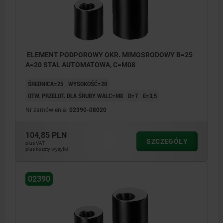
ELEMENT PODPOROWY OKR. MIMOSRODOWY B=25
A=20 STAL AUTOMATOWA, C=M08
ŚREDNICA=25
WYSOKOŚĆ=20
OTW. PRZELOT. DLA ŚRUBY WALC=M8
D=7
E=3,5
Nr zamówienia:
02390-08020
104,85 PLN
SZCZEGÓŁY
plus VAT
plus koszty wysyłki
02390