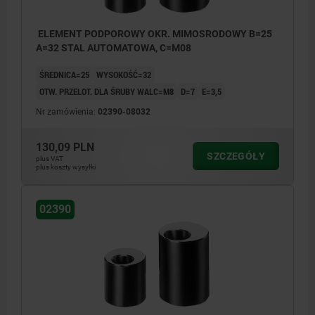
ELEMENT PODPOROWY OKR. MIMOSRODOWY B=25
A=32 STAL AUTOMATOWA, C=M08
ŚREDNICA=25
WYSOKOŚĆ=32
OTW. PRZELOT. DLA ŚRUBY WALC=M8
D=7
E=3,5
Nr zamówienia:
02390-08032
130,09 PLN
SZCZEGÓŁY
plus VAT
plus koszty wysyłki
02390