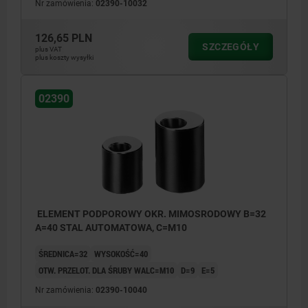
Nr zamówienia:
02390-10032
126,65 PLN
SZCZEGÓŁY
plus VAT
plus koszty wysyłki
02390
ELEMENT PODPOROWY OKR. MIMOSRODOWY B=32
A=40 STAL AUTOMATOWA, C=M10
ŚREDNICA=32
WYSOKOŚĆ=40
OTW. PRZELOT. DLA ŚRUBY WALC=M10
D=9
E=5
Nr zamówienia:
02390-10040