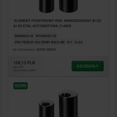
ELEMENT PODPOROWY OKR. MIMOSRODOWY B=25
A=25 STAL AUTOMATOWA, C=M08
ŚREDNICA=25
WYSOKOŚĆ=25
OTW. PRZELOT. DLA ŚRUBY WALC=M8
D=7
E=3,5
Nr zamówienia:
02390-08025
108,13 PLN
SZCZEGÓŁY
plus VAT
plus koszty wysyłki
02390