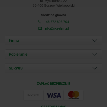
ul. Myśliborska 22
66-400 Gorzów Wielkopolski
Siedziba główna
+48 572 895 704
info@norelem.pl
Firma
O nas
Pobieranie
Aktualności
Documents
SERWIS
Kontakt
Warunki dostawy
ZAPŁAĆ BEZPIECZNIE
Certyfikacja
OBSERWUJ NAS