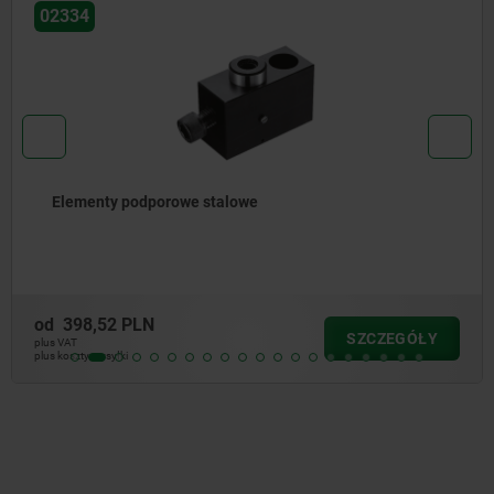
02388-05
Pryzmy pionowe z 2 otworami, dług
od
1 356,74 PLN
SZCZEGÓŁY
plus VAT
plus koszty wysyłki