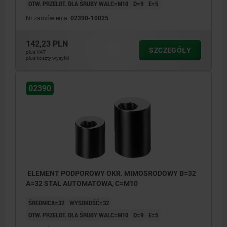
OTW. PRZELOT. DLA ŚRUBY WALC=M10
D=9
E=5
Nr zamówienia:
02390-10025
142,23 PLN
SZCZEGÓŁY
plus VAT
plus koszty wysyłki
02390
ELEMENT PODPOROWY OKR. MIMOSRODOWY B=32
A=32 STAL AUTOMATOWA, C=M10
ŚREDNICA=32
WYSOKOŚĆ=32
OTW. PRZELOT. DLA ŚRUBY WALC=M10
D=9
E=5