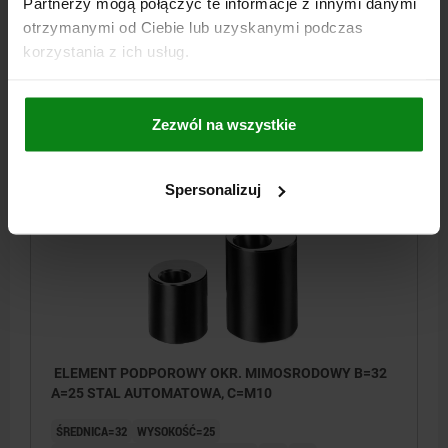
Partnerzy mogą połączyć te informacje z innymi danymi
ŚREDNICA=32
WYSOKOŚĆ=20
otrzymanymi od Ciebie lub uzyskanymi podczas
OTW. PRZELOT. DLA ŚRUBY WALC=M10
D=9
E=5
korzystania z ich usług.
Nr zamówienia:
02390-10020
141,28 PLN
Zezwól na wszystkie
SZCZEGÓŁY
plus VAT
plus koszty wysyłki
Spersonalizuj
02390
ELEMENT PODPOROWY OKR. MIMOSRODOWY B=32
A=25 STAL AUTOMATOWA, C=M10
ŚREDNICA=32
WYSOKOŚĆ=25