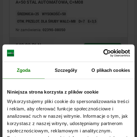
A=50 STAL AUTOMATOWA, C=M08
ŚREDNICA=25
WYSOKOŚĆ=50
OTW. PRZELOT. DLA ŚRUBY WALC=M8
D=7
E=3,5
Nr zamówienia:
02390-08050
142,80 PLN
SZCZEGÓŁY
plus VAT
plus koszty wysyłki
Zgoda
Szczegóły
O plikach cookies
02390
Niniejsza strona korzysta z plików cookie
Wykorzystujemy pliki cookie do spersonalizowania treści
i reklam, aby oferować funkcje społecznościowe i
analizować ruch w naszej witrynie. Informacje o tym, jak
korzystasz z naszej witryny, udostępniamy partnerom
ELEMENT PODPOROWY OKR. MIMOSRODOWY B=32
A=20 STAL AUTOMATOWA, C=M10
społecznościowym, reklamowym i analitycznym.