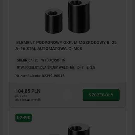
ELEMENT PODPOROWY OKR. MIMOSRODOWY B=25
A=16 STAL AUTOMATOWA, C=M08
ŚREDNICA=25
WYSOKOŚĆ=16
OTW. PRZELOT. DLA ŚRUBY WALC=M8
D=7
E=3,5
Nr zamówienia:
02390-08016
104,85 PLN
SZCZEGÓŁY
plus VAT
plus koszty wysyłki
02390