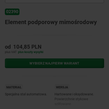
02390
Element podporowy mimośrodowy
od
104,85 PLN
plus VAT
plus koszty wysyłki
WYBIERZ NAJPIERW WARIANT
MATERIAŁ
WERSJA
Specjalna stal automatowa.
Hartowane i oksydowane.
Powierzchnie stykowe
szlifowane.