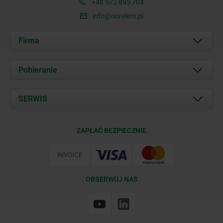
+48 572 895 704
info@norelem.pl
Firma
O nas
Pobieranie
Aktualności
Documents
SERWIS
Kontakt
Warunki dostawy
ZAPŁAĆ BEZPIECZNIE
Certyfikacja
OBSERWUJ NAS