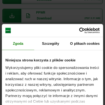
PPWR
Download
(PDF: 0.91 MB)
Ankieta samooceny dostawcy
Zgoda
Szczegóły
O plikach cookies
Supplier self disclosure
Download
(PDF: 0.14 MB)
Niniejsza strona korzysta z plików cookie
ISO 9001:2015
Wykorzystujemy pliki cookie do spersonalizowania treści
Download
(PDF: 0.10 MB)
i reklam, aby oferować funkcje społecznościowe i
analizować ruch w naszej witrynie. Informacje o tym, jak
ISO 14001:2015
korzystasz z naszej witryny, udostępniamy partnerom
Download
(PDF: 0.09 MB)
społecznościowym, reklamowym i analitycznym.
Partnerzy mogą połączyć te informacje z innymi danymi
otrzymanymi od Ciebie lub uzyskanymi podczas
POP