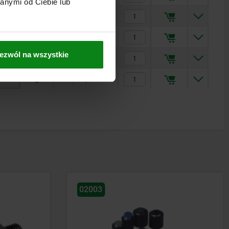
anymi od Ciebie lub
217,94 PLN
217,94 PLN
ezwól na wszystkie
267,78 PLN
845,02 PLN
02081