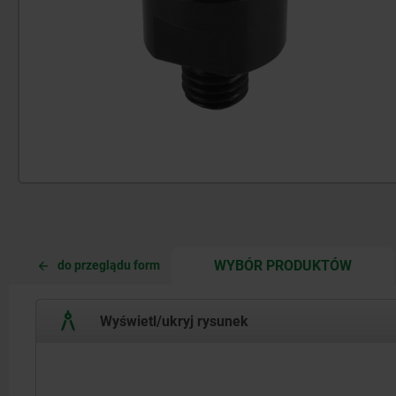
CURRE
CURRE
WYBÓR PRODUKTÓW
do przeglądu form
TAB:
TAB:
Wyświetl/ukryj rysunek