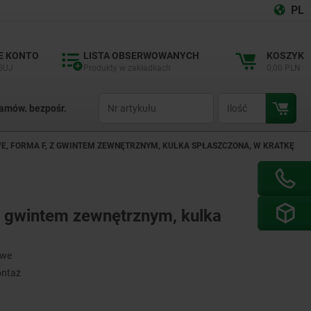
PL
E KONTO
LISTA OBSERWOWANYCH
KOSZYK
GUJ
Produkty w zakładkach
0,00 PLN
productCode
qty
amów. bezpośr.
E, FORMA F, Z GWINTEM ZEWNĘTRZNYM, KULKA SPŁASZCZONA, W KRATKĘ
z gwintem zewnętrznym, kulka
owe
ontaż