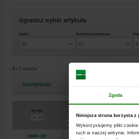
Ogranicz wybór artykułu
D2
D1
F
M8
13
5
z 5 wpisów
M10
20
M12
30
DOSTĘPNOŚĆ
Dostępność jest aktualizowana kilka 
M16
50
Zgoda
M20
nr zam.
D2
D1
Forma
B
Niniejsza strona korzysta z
Wykorzystujemy pliki cookie 
ruch w naszej witrynie. Inf
02000-308
M8
13
F
8