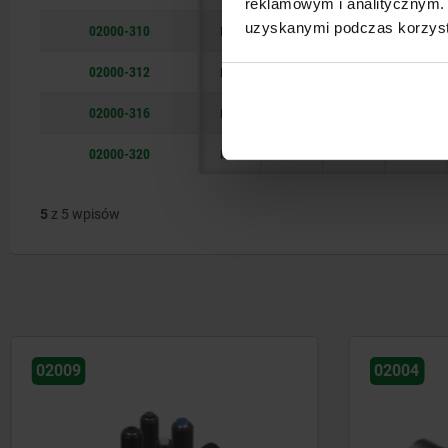
reklamowym i analitycznym. 
uzyskanymi podczas korzysta
02000-310
M10
20
F
10
02000-312
M12
20
F
12
02000-316
M16
30
F
16
02000-320
M20
50
F
20
5
z 5 wpisów
02004
02080