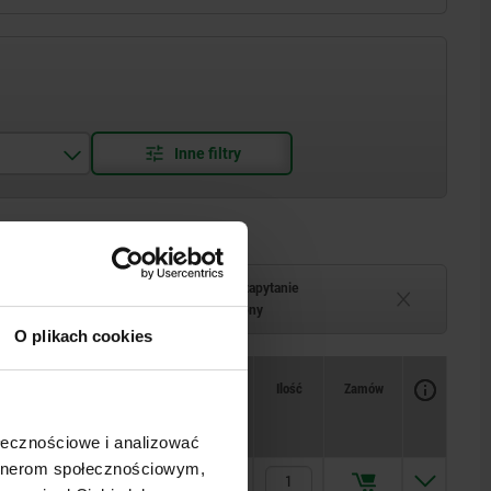
Termin dostawy na zapytanie
–2 tygodni
Chwilowo niedostępny
O plikach cookies
Dostępność
CAD
Ilość
Zamów
zy
Cena
ołecznościowe i analizować
artnerom społecznościowym,
156,46 PLN