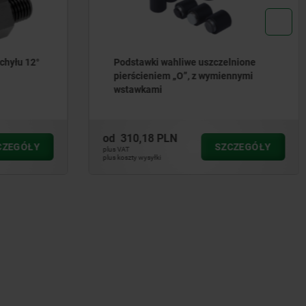
zelnione
Podstawki wahliwe samopowrotne, z
iennymi
sześciokątem
od
140,97 PLN
ZCZEGÓŁY
SZCZEGÓŁY
plus VAT
plus koszty wysyłki