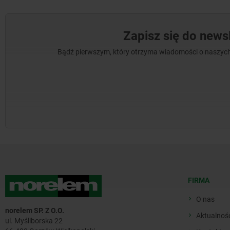
Zapisz się do newsl
Bądź pierwszym, który otrzyma wiadomości o naszych
FIRMA
O nas
norelem SP. Z O.O.
Aktualnoś
ul. Myśliborska 22