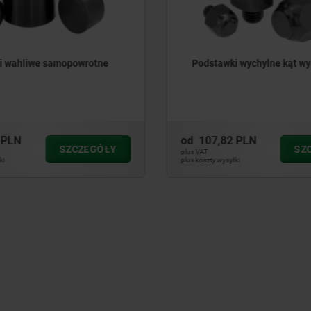
ki wychylne kąt wychyłu 12°
Podstawki wahliwe uszc
pierścieniem „O”, z wym
wstawkami
82 PLN
od
310,18 PLN
SZCZEGÓŁY
S
plus VAT
syłki
plus koszty wysyłki