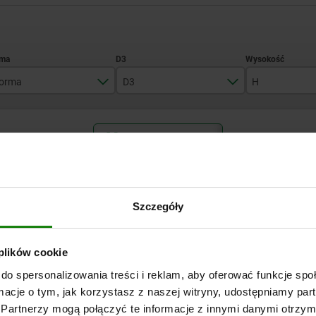
orma
D3
H
J
7,2
11
POWIĘKSZ TABELĘ
10,5
17
20
25
Wysyłka od ręki
razy dziennie w regularnych odstępach czasu.
Wysyłka w ciągu 1
Szczegóły
H
T
Ø kulki
Otwór
Obciążalność maks. kN (tylko p
ustalający
obciążeniu statycznym)
 plików cookie
do spersonalizowania treści i reklam, aby oferować funkcje sp
11
3,5
10
ø 12 H7X6
10*
ormacje o tym, jak korzystasz z naszej witryny, udostępniamy p
min.
Partnerzy mogą połączyć te informacje z innymi danymi otrzym