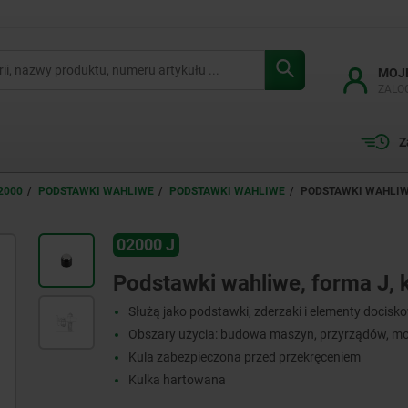
MOJ
ZALO
Z
2000
PODSTAWKI WAHLIWE
PODSTAWKI WAHLIWE
PODSTAWKI WAHLIWE
02000 J
Podstawki wahliwe, forma J, 
Służą jako podstawki, zderzaki i elementy docisk
Obszary użycia: budowa maszyn, przyrządów, m
Kula zabezpieczona przed przekręceniem
Kulka hartowana