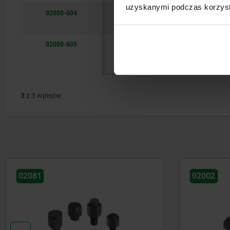
uzyskanymi podczas korzysta
02000-604
M4
18
J
10,5
02000-605
M5
28
J
20
3
z 3 wpisów
02002
02080