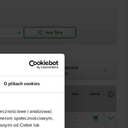
Termin dostawy na zapytanie
–2 tygodni
Chwilowo niedostępny
O plikach cookies
Dostępność
CAD
Ilość
Zamów
rzy
Cena
ołecznościowe i analizować
150,13 PLN
artnerom społecznościowym,
anymi od Ciebie lub