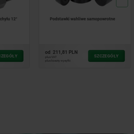
powrotne
Podstawki wahliwe nastawne
uszczelnione pierścieniem „O”
od
196,98 PLN
ZCZEGÓŁY
SZCZEGÓŁY
plus VAT
plus koszty wysyłki