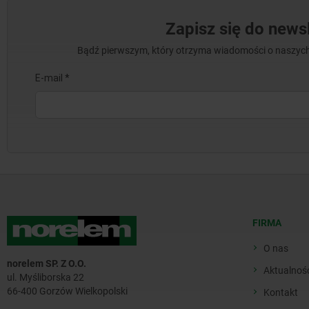
Zapisz się do newsl
Bądź pierwszym, który otrzyma wiadomości o naszych
FIRMA
O nas
norelem SP. Z O.O.
Aktualnoś
ul. Myśliborska 22
66-400 Gorzów Wielkopolski
Kontakt