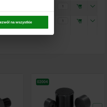
204,63 PLN
256,59 PLN
ezwól na wszystkie
02006