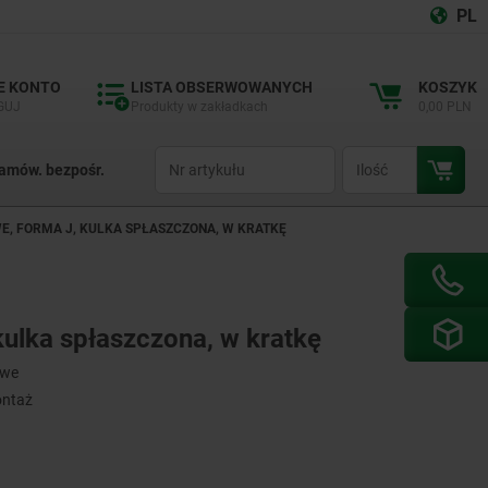
PL
E KONTO
LISTA OBSERWOWANYCH
KOSZYK
GUJ
Produkty w zakładkach
0,00 PLN
productCode
qty
amów. bezpośr.
, FORMA J, KULKA SPŁASZCZONA, W KRATKĘ
kulka spłaszczona, w kratkę
owe
ontaż