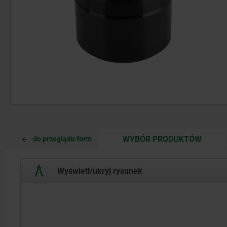
CURRE
CURRE
WYBÓR PRODUKTÓW
do przeglądu form
TAB:
TAB:
Wyświetl/ukryj rysunek