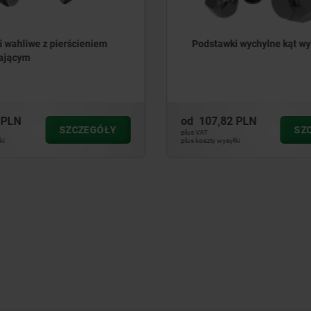
ki wychylne kąt wychyłu 12°
Podstawki wahliwe samo
82 PLN
od
211,81 PLN
SZCZEGÓŁY
S
plus VAT
yłki
plus koszty wysyłki