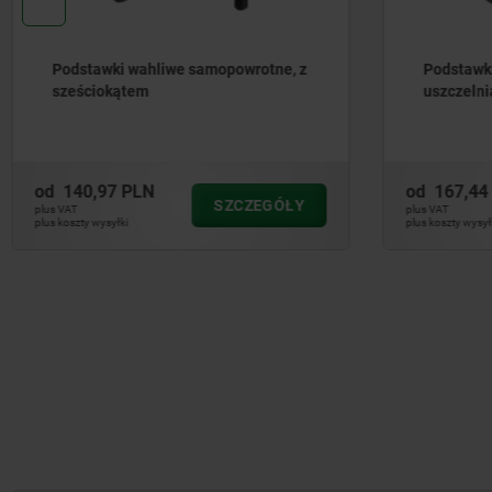
Podstawki wahliwe z pierścieniem
Podstaw
uszczelniającym
od
167,44 PLN
od
107,
SZCZEGÓŁY
plus VAT
plus VAT
plus koszty wysyłki
plus koszty wys