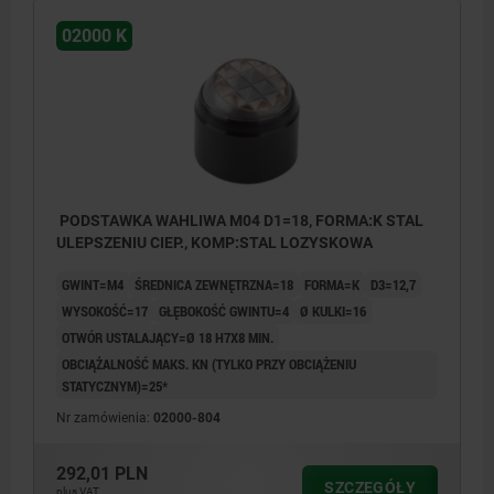
02000 K
PODSTAWKA WAHLIWA M04 D1=18, FORMA:K STAL
ULEPSZENIU CIEP., KOMP:STAL LOZYSKOWA
GWINT=M4
ŚREDNICA ZEWNĘTRZNA=18
FORMA=K
D3=12,7
WYSOKOŚĆ=17
GŁĘBOKOŚĆ GWINTU=4
Ø KULKI=16
OTWÓR USTALAJĄCY=Ø 18 H7X8 MIN.
OBCIĄŻALNOŚĆ MAKS. KN (TYLKO PRZY OBCIĄŻENIU
STATYCZNYM)=25*
Nr zamówienia:
02000-804
292,01 PLN
SZCZEGÓŁY
plus VAT