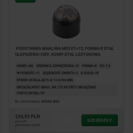
PODSTAWKA WAHLIWA M03 D1=12, FORMA:K STAL
ULEPSZENIU CIEP., KOMP:STAL LOZYSKOWA
GWINT=M3
ŚREDNICA ZEWNĘTRZNA=12
FORMA=K
D3=7,9
WYSOKOŚĆ=11
GŁĘBOKOŚĆ GWINTU=3
Ø KULKI=10
OTWÓR USTALAJĄCY=Ø 12 H7X6 MIN.
OBCIĄŻALNOŚĆ MAKS. KN (TYLKO PRZY OBCIĄŻENIU
STATYCZNYM)=10*
Nr zamówienia:
02000-803
234,93 PLN
SZCZEGÓŁY
plus VAT
plus koszty wysyłki