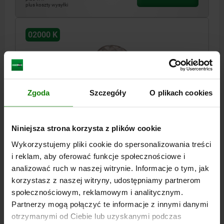
plus koszty wysyłki
02000 K
Zgoda
Szczegóły
O plikach cookies
PODSTAWKA WAHLIWA M05 D1=28, FORMA:K STAL
Niniejsza strona korzysta z plików cookie
ULEPSZENIU CIEP., KOMP:STAL LOZYSKOWA
Wykorzystujemy pliki cookie do spersonalizowania treści
GWINT=M5
ŚREDNICA ZEWNĘTRZNA=28
FORMA=K
D3=19,05
i reklam, aby oferować funkcje społecznościowe i
WYSOKOŚĆ=25
GŁĘBOKOŚĆ GWINTU=6
Ø KULKI=25
analizować ruch w naszej witrynie. Informacje o tym, jak
OTWÓR USTALAJĄCY=Ø 28 H7X13 MIN.
korzystasz z naszej witryny, udostępniamy partnerom
OBCIĄŻALNOŚĆ MAKS. KN (TYLKO PRZY OBCIĄŻENIU
społecznościowym, reklamowym i analitycznym.
STATYCZNYM)=90*
Partnerzy mogą połączyć te informacje z innymi danymi
Nr zamówienia:
02000-805
otrzymanymi od Ciebie lub uzyskanymi podczas