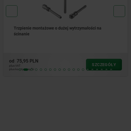
rzymałości na
Trzpienie montażowe z uchwyte
nierdzewnej
od
85,66 PLN
SZCZEGÓŁY
plus VAT
plus koszty wysyłki