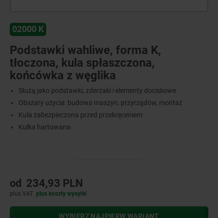
02000 K
Podstawki wahliwe, forma K,
tłoczona, kula spłaszczona,
końcówka z węglika
Służą jako podstawki, zderzaki i elementy dociskowe
Obszary użycia: budowa maszyn, przyrządów, montaż
Kula zabezpieczona przed przekręceniem
Kulka hartowana
od
234,93 PLN
plus VAT
plus koszty wysyłki
WYBIERZ NAJPIERW WARIANT