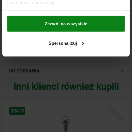
korzystania z ich usług.
327,28 PLN
SZCZEGÓŁY
plus VAT
plus koszty wysyłki
Zezwól na wszystkie
SZCZEGÓŁY
Spersonalizuj
CAD
DO POBRANIA
Inni klienci również kupili
NOWOŚĆ
03418