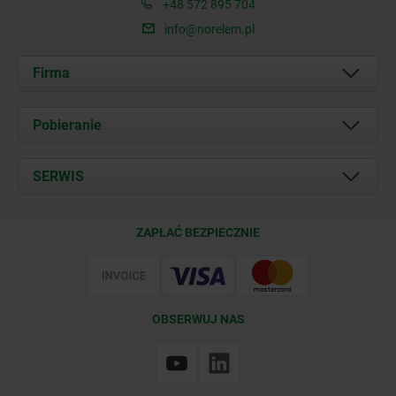
+48 572 895 704
info@norelem.pl
Firma
O nas
Pobieranie
Aktualności
Documents
SERWIS
Kontakt
Warunki dostawy
ZAPŁAĆ BEZPIECZNIE
Certyfikacja
OBSERWUJ NAS