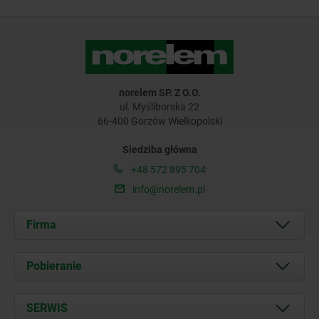
norelem SP. Z O.O.
ul. Myśliborska 22
66-400 Gorzów Wielkopolski
Siedziba główna
+48 572 895 704
info@norelem.pl
Firma
O nas
Pobieranie
Aktualności
Documents
SERWIS
Kontakt