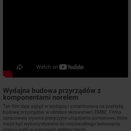
Wydajna budowa przyrządów z
komponentami norelem
Ten film daje wgląd w wydajną i zorientowaną na praktykę
budowę przyrządów w obróbce skrawaniem EMBE. Firma
opracowała wysoce precyzyjne urządzenie pomiarowe, które
może być wykorzystywane do niezawodnego testowania
izolacji kabli w pojazdach elektrycznych.