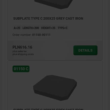
SUBPLATE TYPE C 200X25 GREY CAST IRON
A=25
LENGTH=200
HEIGHT=25
TYPE=C
Order number:
01150-00111
PLN616.16
DETAILS
plus sales tax
plus shipping costs
01150 C
SUBPLATE TYPE C 250X35 GREY CAST IRON