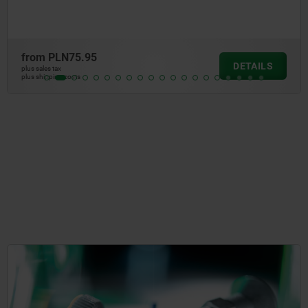
from
PLN112.94
DETAILS
plus sales tax
plus shipping costs