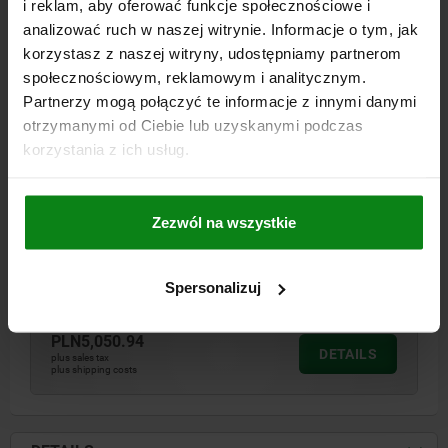
i reklam, aby oferować funkcje społecznościowe i
analizować ruch w naszej witrynie. Informacje o tym, jak
korzystasz z naszej witryny, udostępniamy partnerom
01150 C
społecznościowym, reklamowym i analitycznym.
Partnerzy mogą połączyć te informacje z innymi danymi
otrzymanymi od Ciebie lub uzyskanymi podczas
korzystania z ich usług.
Zezwól na wszystkie
SUBPLATE TYPE C 500X50 GREY CAST IRON
A=60
LENGTH=500
HEIGHT=50
TYPE=C
Spersonalizuj
Order number:
01150-00811
PLN5,050.94
DETAILS
plus sales tax
plus shipping costs