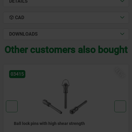
DETAILS
CAD
DOWNLOADS
Other customers also bought
NEW
03418
Ball lock pins with stainless steel mushroom 
high shear strength