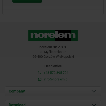
norelem SP. Z O.O.
ul. Myśliborska 22
66-400 Gorzów Wielkopolski
Head office
+48 572 895 704
info@norelem.pl
Company
About us
Download