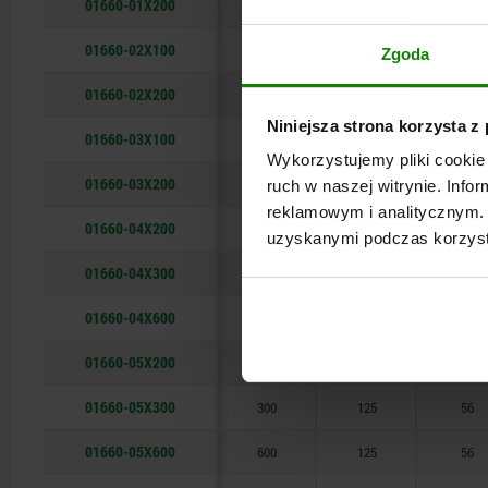
01660-01X200
200
36
16
01660-02X100
100
50
25
Zgoda
01660-02X200
200
50
25
Niniejsza strona korzysta z
01660-03X100
100
63
32
Wykorzystujemy pliki cookie 
01660-03X200
200
63
32
ruch w naszej witrynie. Inf
reklamowym i analitycznym. 
01660-04X200
200
100
40
uzyskanymi podczas korzysta
01660-04X300
300
100
40
01660-04X600
600
100
40
01660-05X200
200
125
56
01660-05X300
300
125
56
01660-05X600
600
125
56