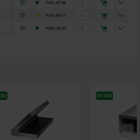
PLN1,347.98
PLN1,855.71
PLN3,195.29
01760