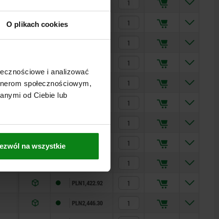
PLN575.07
PLN368.47
O plikach cookies
PLN628.25
PLN420.23
ołecznościowe i analizować
PLN716.39
artnerom społecznościowym,
anymi od Ciebie lub
PLN813.80
PLN1,114.93
PLN1,930.34
ezwól na wszystkie
PLN1,029.25
PLN1,422.92
PLN2,446.30