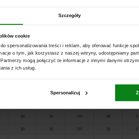
15,5
8,5
30
18
2
21,9
11
43
24
2
Szczegóły
21,9
11
43
24
2
 plików cookie
26
13,5
54
29
2,5
do spersonalizowania treści i reklam, aby oferować funkcje sp
26
13,5
54
29
2,5
ormacje o tym, jak korzystasz z naszej witryny, udostępniamy p
Partnerzy mogą połączyć te informacje z innymi danymi otrzym
31,7
17
70
38
2,5
nia z ich usług.
31,7
17
70
38
2,5
31,7
17
70
38
2,5
Spersonalizuj
Z
50
26
101
58
3
50
26
101
58
3
50
26
101
58
3