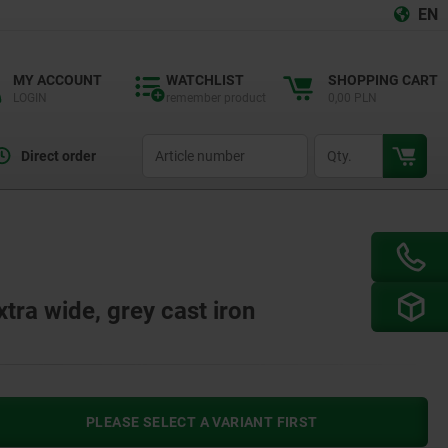
EN
MY ACCOUNT
WATCHLIST
SHOPPING CART
LOGIN
remember product
0,00 PLN
productCode
qty
Direct order
xtra wide, grey cast iron
PLEASE SELECT A VARIANT FIRST