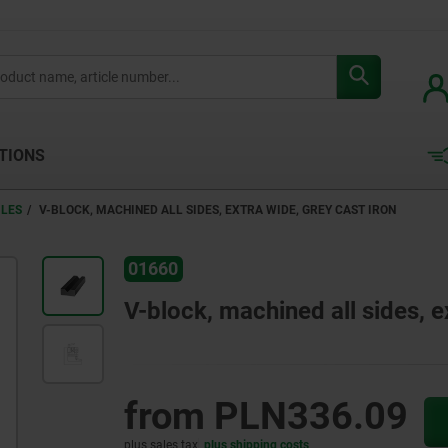
TIONS
ILES
V-BLOCK, MACHINED ALL SIDES, EXTRA WIDE, GREY CAST IRON
01660
V-block, machined all sides, e
from
PLN336.09
plus sales tax
plus shipping costs