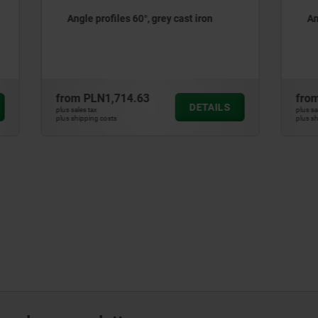
iles 60°, grey cast iron
Angle profiles 45°, grey cas
,714.63
from
PLN1,723.03
DETAILS
plus sales tax
ts
plus shipping costs