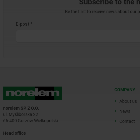
Subscribe to the 
Be the first to receive news about our 
COMPANY
About us
norelem SP. Z O.O.
News
ul. Myśliborska 22
66-400 Gorzów Wielkopolski
Contact
Head office