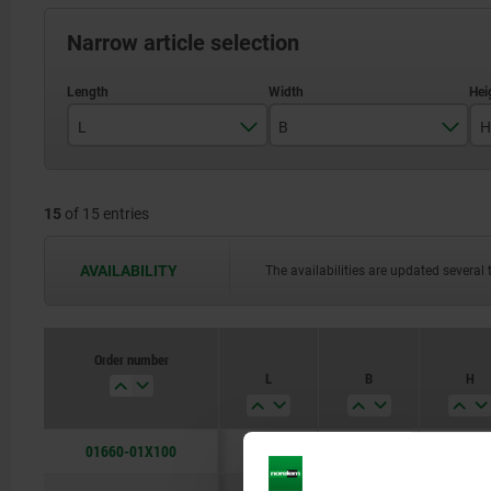
Narrow article selection
L
B
H
100
36
15
of 15 entries
200
50
300
63
AVAILABILITY
The availabilities are updated several 
600
100
125
Order number
L
B
H
160
01660-01X100
100
36
16