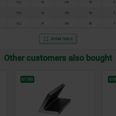
79,3
41
149
90
4
79,3
41
149
90
4
79,3
41
149
90
4
ZOOM TABLE
Other customers also bought
01820