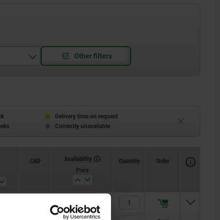
ck
Delivery time on request
eeks
Currently unavailable
Availability
CAD
Quantity
Order
Price
PLN336.09