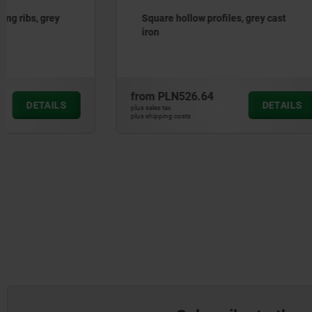
Square hollow profiles, grey cast
Angle prof
iron
from
PLN526.64
from
PLN1
DETAILS
plus sales tax
plus sales tax
plus shipping costs
plus shipping cos