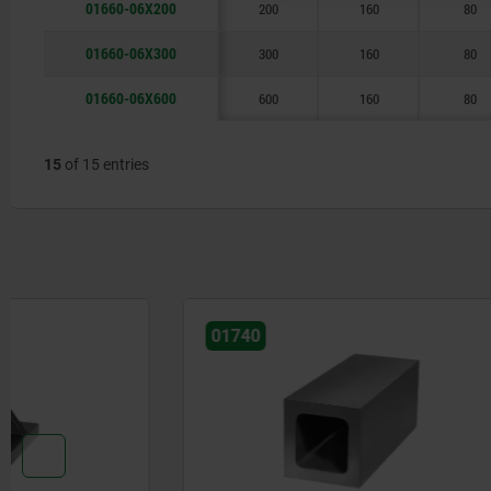
01660-06X200
200
160
80
01660-06X300
300
160
80
01660-06X600
600
160
80
15
of 15 entries
01740
01780