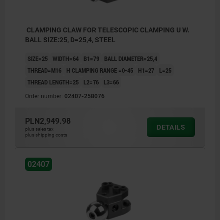
CLAMPING CLAW FOR TELESCOPIC CLAMPING U W.
BALL SIZE:25, D=25,4, STEEL
SIZE=25
WIDTH=64
B1=79
BALL DIAMETER=25,4
THREAD=M16
H CLAMPING RANGE =0-45
H1=27
L=25
THREAD LENGTH=25
L2=76
L3=66
Order number:
02407-258076
PLN2,949.98
DETAILS
plus sales tax
plus shipping costs
02407