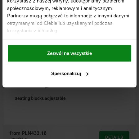
korzystasz z naszej witryny, udostępniamy partnerom
DOWNLOADS
społecznościowym, reklamowym i analitycznym.
Partnerzy mogą połączyć te informacje z innymi danymi
Other customers also bought
otrzymanymi od Ciebie lub uzyskanymi podczas
korzystania z ich usług.
02333
Zezwól na wszystkie
Spersonalizuj
able
Workpiece supports 
from
PLN235.54
DETAILS
plus sales tax