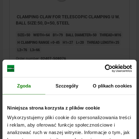
CLAMPING CLAW FOR TELESCOPIC CLAMPING U W.
BALL SIZE:50, D=50, STEEL
SIZE=50
WIDTH=64
B1=79
BALL DIAMETER=50
THREAD=M16
H CLAMPING RANGE =0-45
H1=27
L=20
THREAD LENGTH=25
L2=76
L3=66
Order number:
02407-508076
PLN3,506.58
DETAILS
plus sales tax
plus shipping costs
Zgoda
Szczegóły
O plikach cookies
Niniejsza strona korzysta z plików cookie
DETAILS
Wykorzystujemy pliki cookie do spersonalizowania treści
i reklam, aby oferować funkcje społecznościowe i
CAD
analizować ruch w naszej witrynie. Informacje o tym, jak