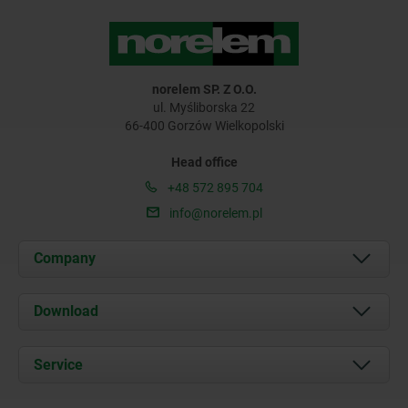
norelem SP. Z O.O.
ul. Myśliborska 22
66-400 Gorzów Wielkopolski
Head office
+48 572 895 704
info@norelem.pl
Company
About us
Download
News
Documents
Service
Contact