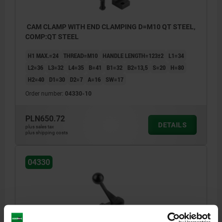
CAM CLAMP WITH END CLAMPING D=M10 QT STEEL,
COMP:QT STEEL
H1 MAX.=24
THREAD=M10
HANDLE LENGTH=123±2
L1=34
L2=36
L3=32
L4=35
B=41
B1=32
B2=13,5
S=20
H=80
H2=40
D1=30
D2=7
A=16
SW=17
Order number:
04330-10
PLN650.72
DETAILS
plus sales tax
plus shipping costs
04330