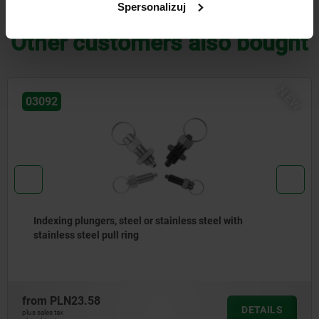
DOWNLOADS
Spersonalizuj
Other customers also bought
NEW
03092
eel with
Indexing plungers, steel or stainless s
version, with threaded pin
from
PLN34.45
DETAILS
plus sales tax