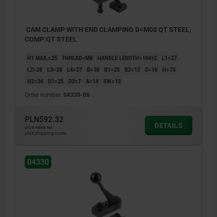
CAM CLAMP WITH END CLAMPING D=M08 QT STEEL,
COMP:QT STEEL
H1 MAX.=25
THREAD=M8
HANDLE LENGTH=104±2
L1=27
L2=28
L3=28
L4=27
B=38
B1=25
B2=12
S=16
H=70
H2=34
D1=25
D2=7
A=14
SW=13
Order number:
04330-08
PLN592.32
DETAILS
plus sales tax
plus shipping costs
04330