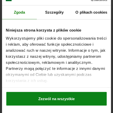
CAM CLAMP WITH END CLAMPING D=M12 QT STEEL,
Zgoda
Szczegóły
O plikach cookies
COMP:QT STEEL
H1 MAX.=31
THREAD=M12
HANDLE LENGTH=146±3
L1=43
Niniejsza strona korzysta z plików cookie
L2=45
L3=37
L4=45
B=43
B1=40
B2=14,5
S=25
H=100
Wykorzystujemy pliki cookie do spersonalizowania treści
H2=48
D1=30
D2=7
A=19
SW=19
i reklam, aby oferować funkcje społecznościowe i
Order number:
04330-12
analizować ruch w naszej witrynie. Informacje o tym, jak
korzystasz z naszej witryny, udostępniamy partnerom
PLN821.34
DETAILS
społecznościowym, reklamowym i analitycznym.
plus sales tax
plus shipping costs
Partnerzy mogą połączyć te informacje z innymi danymi
otrzymanymi od Ciebie lub uzyskanymi podczas
korzystania z ich usług.
DETAILS
Zezwól na wszystkie
CAD