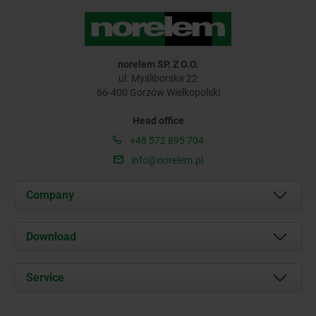
norelem SP. Z O.O.
ul. Myśliborska 22
66-400 Gorzów Wielkopolski
Head office
+48 572 895 704
info@norelem.pl
Company
About us
Download
News
Documents
Service
Contact
Delivery Conditions