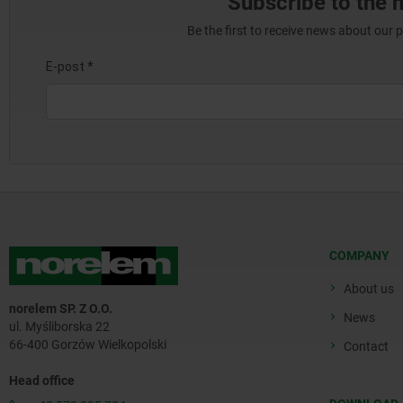
Subscribe to the 
Be the first to receive news about our 
COMPANY
About us
norelem SP. Z O.O.
News
ul. Myśliborska 22
66-400 Gorzów Wielkopolski
Contact
Head office