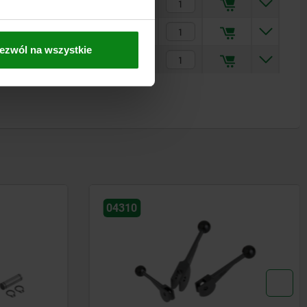
PLN97.15
PLN114.46
ezwól na wszystkie
PLN166.68
04431-12