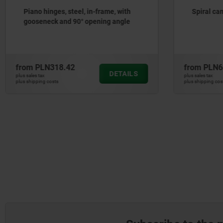
Spiral cams
Hing
from
PLN63.96
from
DETAILS
plus sales tax
plus sales
plus shipping costs
plus ship