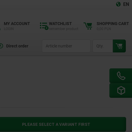
EN
MY ACCOUNT
WATCHLIST
SHOPPING CART
LOGIN
remember product
0,00 PLN
productCode
qty
Direct order
PLEASE SELECT A VARIANT FIRST