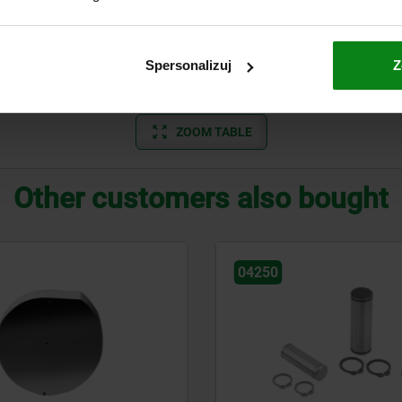
10
77
5
13
17
12
97
6
15
19
Spersonalizuj
Z
14
129
7
17
22
ZOOM TABLE
Other customers also bought
0
04310