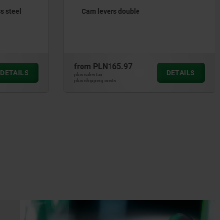
Cam clamps, steel with tension lever
from
PLN156.06
DETAILS
DETAILS
plus sales tax
plus shipping costs