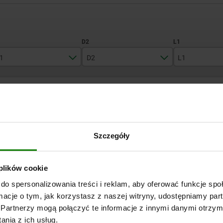
1
D2
L1
13
8
60
ZOOM TABLE
17
10
77
19
12
97
Available from sto
times a day at regular intervals.
Available in 1-2 w
Szczegóły
22
14
129
 plików cookie
D2
L1
S
S1
S
do spersonalizowania treści i reklam, aby oferować funkcje sp
ormacje o tym, jak korzystasz z naszej witryny, udostępniamy p
8
60
4
11
13
Partnerzy mogą połączyć te informacje z innymi danymi otrzym
nia z ich usług.