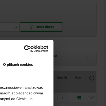
ck
Delivery time on request
eeks
Currently unavailable
O plikach cookies
Availability
CAD
Quantity
Order
W
Price
ołecznościowe i analizować
artnerom społecznościowym,
PLN71.70
anymi od Ciebie lub