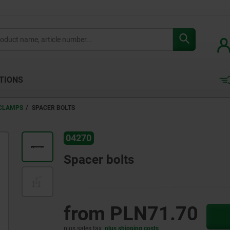
TIONS
CLAMPS
SPACER BOLTS
04270
Spacer bolts
from
PLN71.70
plus sales tax
plus shipping costs