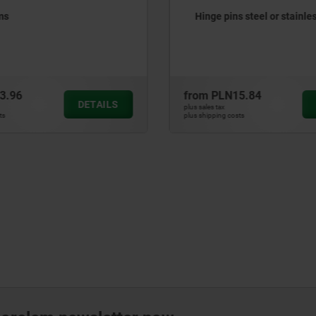
e pins steel or stainless steel
Cam levers double
PLN15.84
from
PLN165.97
DETAILS
 tax
plus sales tax
ping costs
plus shipping costs