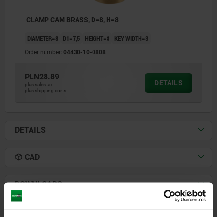
CLAMP CAM BRASS, D=8, H=8
DIAMETER=8
D1=7,5
HEIGHT=8
KEY WIDTH=3
Order number:
04430-10-0808
PLN28.89
DETAILS
plus sales tax
plus shipping costs
DETAILS
CAD
1) Clamping edge
2) 8 H9 min. depth 8
DOWNLOADS
Other customers also bought