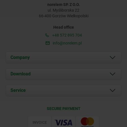
norelem SP. Z O.O.
ul. Myśliborska 22
66-400 Gorzów Wielkopolski
Head office
+48 572 895 704
info@norelem.pl
Company
About us
Download
News
Documents
Service
Contact
Delivery Conditions
SECURE PAYMENT
Certification