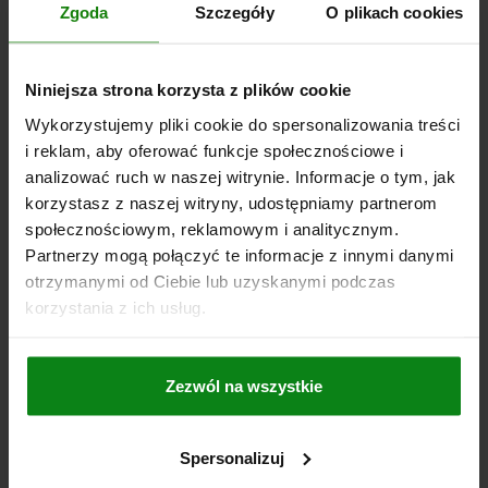
Zgoda
Szczegóły
O plikach cookies
NEW
29024
Niniejsza strona korzysta z plików cookie
Wykorzystujemy pliki cookie do spersonalizowania treści
i reklam, aby oferować funkcje społecznościowe i
analizować ruch w naszej witrynie. Informacje o tym, jak
korzystasz z naszej witryny, udostępniamy partnerom
społecznościowym, reklamowym i analitycznym.
Partnerzy mogą połączyć te informacje z innymi danymi
Tube clamp swivel half, aluminium, straight with
sunken teeth, for round tubes
otrzymanymi od Ciebie lub uzyskanymi podczas
korzystania z ich usług.
from
PLN66.18
Zezwól na wszystkie
DETAILS
plus sales tax
plus shipping costs
Spersonalizuj