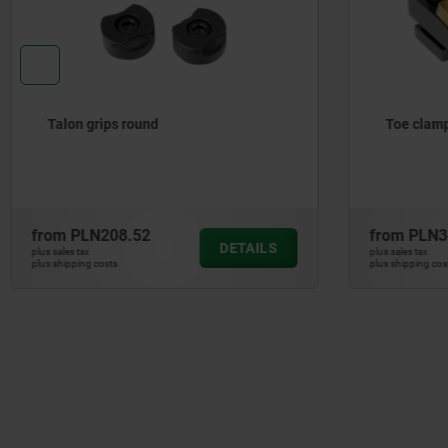
Toe clamps for T-slots
Cam clam
from
PLN345.09
from
PLN
DETAILS
plus sales tax
plus sales tax
plus shipping costs
plus shipping c