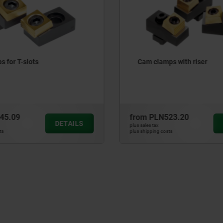
ps with riser
Cam screws with hexagon
for T-slots
523.20
from
PLN136.92
DETAILS
plus sales tax
osts
plus shipping costs