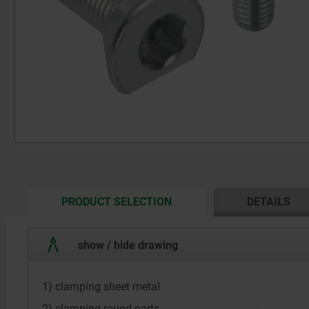
CURRENT
PRODUCT SELECTION
DETAILS
TAB:
show / hide drawing
1) clamping sheet metal
2) clamping round parts