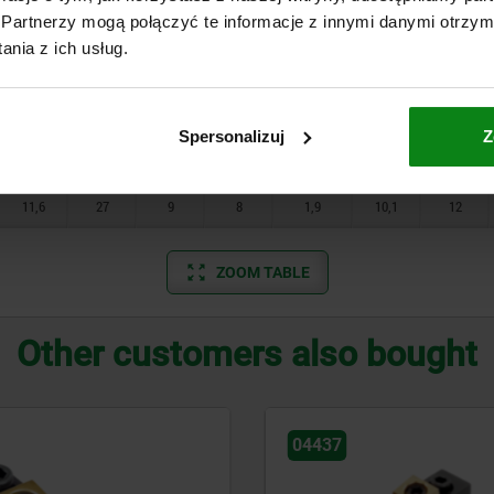
Partnerzy mogą połączyć te informacje z innymi danymi otrzym
5
11,4
4
3
0,7
4,2
5,2
nia z ich usług.
6,1
14,2
5
4
1
5,4
6,4
7,7
18
6
5
1,2
6,6
8
Spersonalizuj
Z
9,4
22,2
7
6
1,7
8,3
9,8
11,6
27
9
8
1,9
10,1
12
ZOOM TABLE
Other customers also bought
04436