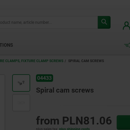
TIONS
URE CLAMPS, FIXTURE CLAMP SCREWS
SPIRAL CAM SCREWS
04433
Spiral cam screws
from
PLN81.06
plus sales tax
plus shipping costs