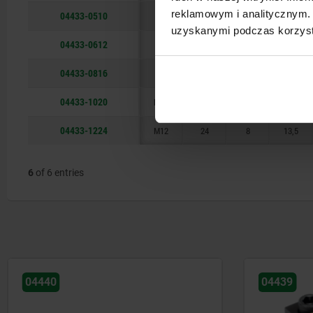
reklamowym i analitycznym. 
04433-0510
M5
10
3,5
5,7
uzyskanymi podczas korzysta
04433-0612
M6
12
4,5
7,1
04433-0816
M8
16
5,5
8,9
04433-1020
M10
20
6,5
11,1
04433-1224
M12
24
8
13,5
6
of 6 entries
04439
04437