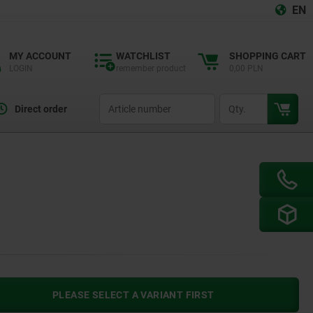
EN
MY ACCOUNT
WATCHLIST
SHOPPING CART
LOGIN
remember product
0,00 PLN
productCode
qty
Direct order
PLEASE SELECT A VARIANT FIRST