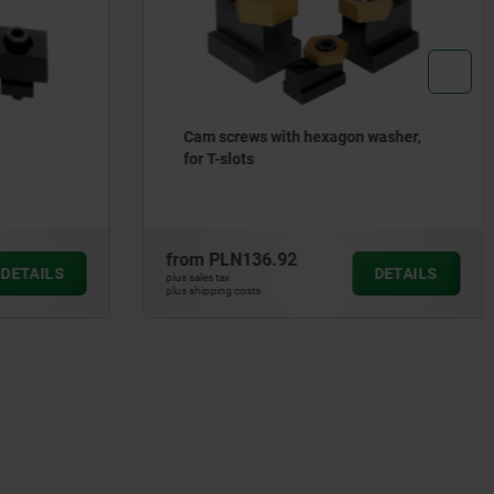
 washer,
Replacement screw for cam screws
from
PLN25.81
DETAILS
DETAILS
plus sales tax
plus shipping costs