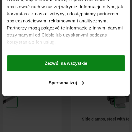
analizować ruch w naszej witrynie. Informacje o tym, jak
CAD
korzystasz z naszej witryny, udostępniamy partnerom
społecznościowym, reklamowym i analitycznym.
Partnerzy mogą połączyć te informacje z innymi danymi
DOWNLOADS
otrzymanymi od Ciebie lub uzyskanymi podczas
korzystania z ich usług.
Other customers also bought
Zezwól na wszystkie
04520
Spersonalizuj
Side clamps, steel with tension lever and slot key