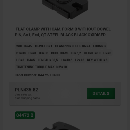
FLAT CLAMP WITH CAM, FORM:B WITHOUT DOWEL
PIN, S=1, F=4, QT STEEL BLACK BLACK OXIDISED
WIDTH=45
TRAVEL S=1
CLAMPING FORCE KN=4
FORM=B
B1=38
B2=8
B3=36
BORE DIAMETER=5,2
HEIGHT=10
H2=6
H3=3
H4=5
LENGTH=33,5
L1=30,5
L2=15
KEY WIDTH=6
TIGHTENING TORQUE MAX. NM=10
Order number:
04472-10400
PLN435.82
DETAILS
plus sales tax
plus shipping costs
1) Clamping start position
04472 B
2) Clamping end position