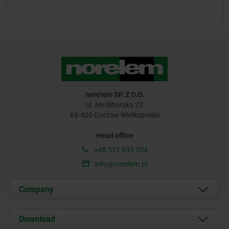
norelem SP. Z O.O.
ul. Myśliborska 22
66-400 Gorzów Wielkopolski
Head office
+48 572 895 704
info@norelem.pl
Company
About us
Download