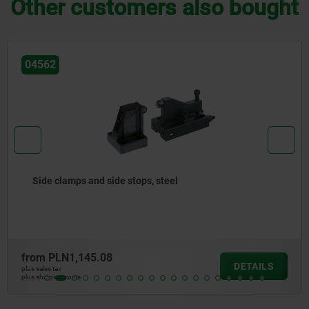
Other customers also bought
04579-10
steel
Side clamps automation c
from
PLN4,882.90
DETAILS
plus sales tax
plus shipping costs