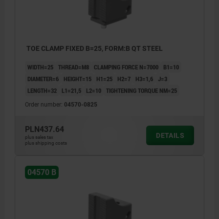
TOE CLAMP FIXED B=25, FORM:B QT STEEL
WIDTH=25
THREAD=M8
CLAMPING FORCE N=7000
B1=10
DIAMETER=6
HEIGHT=15
H1=25
H2=7
H3=1,6
J=3
LENGTH=32
L1=21,5
L2=10
TIGHTENING TORQUE NM=25
Order number:
04570-0825
PLN437.64
DETAILS
plus sales tax
plus shipping costs
04570 B