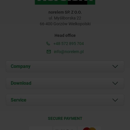
norelem SP. Z O.O.
ul. Myśliborska 22
66-400 Gorzów Wielkopolski
Head office
+48 572 895 704
info@norelem.pl
Company
About us
Download
News
Documents
Service
Contact
Delivery Conditions
SECURE PAYMENT
Certification