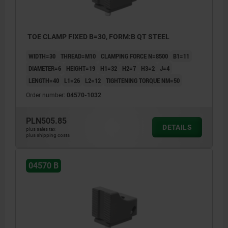
TOE CLAMP FIXED B=30, FORM:B QT STEEL
WIDTH=30
THREAD=M10
CLAMPING FORCE N=8500
B1=11
DIAMETER=6
HEIGHT=19
H1=32
H2=7
H3=2
J=4
LENGTH=40
L1=26
L2=12
TIGHTENING TORQUE NM=50
Order number:
04570-1032
PLN505.85
DETAILS
plus sales tax
plus shipping costs
04570 B