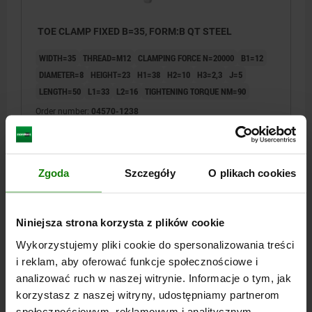
TOE CLAMP FIXED B=35, FORM:B QT STEEL
WIDTH=35
THREAD=M12
CLAMPING FORCE N=20000
B1=12
DIAMETER=8
HEIGHT=23
H1=38
H2=10
H3=2,3
J=5
LENGTH=50
L1=33
L2=16
TIGHTENING TORQUE NM=90
Order number:
04570-1238
PLN572.84
DETAILS
plus sales tax
plus shipping costs
Zgoda
Szczegóły
O plikach cookies
04570 B
Niniejsza strona korzysta z plików cookie
Wykorzystujemy pliki cookie do spersonalizowania treści
i reklam, aby oferować funkcje społecznościowe i
analizować ruch w naszej witrynie. Informacje o tym, jak
korzystasz z naszej witryny, udostępniamy partnerom
społecznościowym, reklamowym i analitycznym.