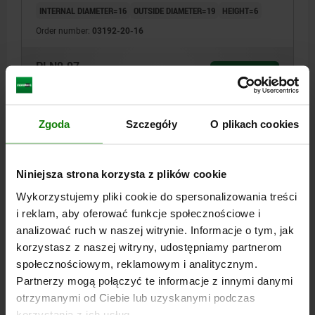
INTERNAL DIAMETER=16
OUTSIDE DIAMETER=19
HEIGHT=6
Order number:
03192-20-16
PLN9.97
DETAILS
plus sales tax
plus shipping costs
Zgoda
Szczegóły
O plikach cookies
03192-20
Niniejsza strona korzysta z plików cookie
Wykorzystujemy pliki cookie do spersonalizowania treści
i reklam, aby oferować funkcje społecznościowe i
analizować ruch w naszej witrynie. Informacje o tym, jak
korzystasz z naszej witryny, udostępniamy partnerom
SPACER RING, H=7, D=16, D1=19, STAINLESS STEEL
BRIGHT
społecznościowym, reklamowym i analitycznym.
Partnerzy mogą połączyć te informacje z innymi danymi
INTERNAL DIAMETER=16
OUTSIDE DIAMETER=19
HEIGHT=7
otrzymanymi od Ciebie lub uzyskanymi podczas
Order number:
03192-20-17
korzystania z ich usług.