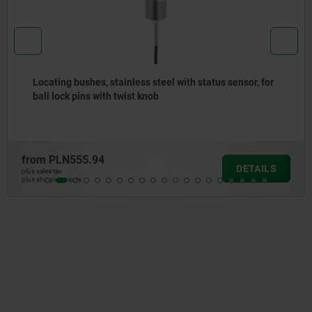
 sensor, for
Locating bushes for ball lock pins, with th
from
PLN48.78
DETAILS
plus sales tax
plus shipping costs