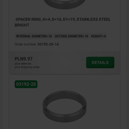
SPACER RING, H=4, D=16, D1=19, STAINLESS STEEL
BRIGHT
INTERNAL DIAMETER=16
OUTSIDE DIAMETER=19
HEIGHT=4
Order number:
03192-20-14
PLN9.97
DETAILS
plus sales tax
plus shipping costs
03192-20
1) Plate
2) Push button latch
3) Spacer ring