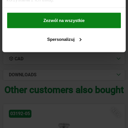
PLN9.97
DETAILS
plus sales tax
plus shipping costs
Zezwól na wszystkie
Spersonalizuj
DETAILS
CAD
DOWNLOADS
Other customers also bought
NEW
03197