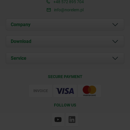
+48 572 895 704
info@norelem.pl
Company
About us
Download
News
Documents
Service
Contact
Delivery Conditions
SECURE PAYMENT
Certification
FOLLOW US